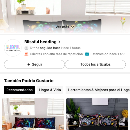
Ver más
4.4K Seguidores
4,89
Blissful bedding
D***a
seguido hace
Hace 1 horas
g***8
está navegando
Clientes con alta tasa de repetición
Establecido hace 1 año
4.4K Seguidores
4,89
Seguir
Todos los artículos
4.4K Seguidores
4,89
También Podría Gustarte
Recomendados
Hogar & Vida
Herramientas & Mejoras para el Hoga
4.4K Seguidores
4,89
4.4K Seguidores
4,89