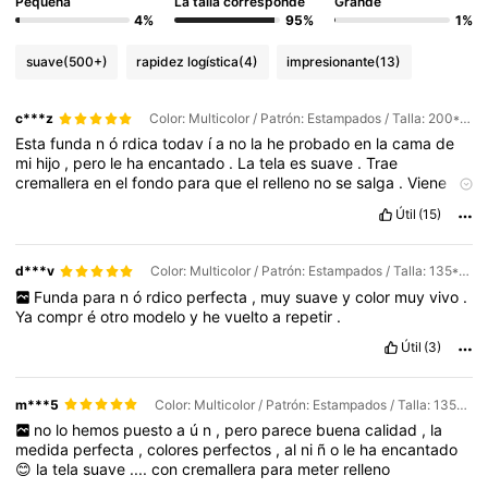
Pequeña
La talla corresponde
Grande
4%
95%
1%
suave
(500+)
rapidez logística
(4)
impresionante
(13)
c***z
Color: Multicolor / Patrón: Estampados / Talla: 200*230
Esta
funda
n
ó
rdica
todav
í
a
no
la
he
probado
en
la
cama
de
mi
hijo
,
pero
le
ha
encantado
.
La
tela
es
suave
.
Trae
cremallera
en
el
fondo
para
que
el
relleno
no
se
salga
.
Viene
con
dos
fundas
de
almohada
.
Es
reversible
.
A
m
í,
Útil
(15)
personalmente
me
gusta
m
á
s
la
parte
blanca
😅
Lavadla
por
separado
porque
da
tinte
.
Tened
en
cuenta
las
medidas
del
relleno
n
ó
rdico
y
no
de
la
cama
.
Dadme
like
si
os
he
ayudado
d***v
Color: Multicolor / Patrón: Estampados / Talla: 135*200
.
Funda
para
n
ó
rdico
perfecta
,
muy
suave
y
color
muy
vivo
.
Ya
compr
é
otro
modelo
y
he
vuelto
a
repetir
.
Útil
(3)
m***5
Color: Multicolor / Patrón: Estampados / Talla: 135*200
no
lo
hemos
puesto
a
ú
n
,
pero
parece
buena
calidad
,
la
medida
perfecta
,
colores
perfectos
,
al
ni
ñ
o
le
ha
encantado
😊
la
tela
suave
....
con
cremallera
para
meter
relleno