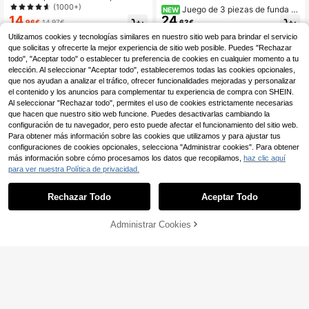
n estampado de coche de carreras,
(1000+)
Juego de 3 piezas de funda n
NEW
suave, 1 funda nórdica + 2 fundas d
14
24
órdica suave y cómoda de color bla
,96€
14,97€
,63€
e almohada, hecho de fibra de polié
nco crema con bordado floral 3D y
ster 100% amigable con la piel y tel
Utilizamos cookies y tecnologías similares en nuestro sitio web para brindar el servicio
borde con volantes, amigable con l
a de poliéster, sin relleno, adecuado
a piel (1*Funda nórdica + 2*Fundas
que solicitas y ofrecerte la mejor experiencia de sitio web posible. Puedes "Rechazar
para dormitorios, dormitorios y viaje
de almohada, núcleo no incluido), e
todo", "Aceptar todo" o establecer tu preferencia de cookies en cualquier momento a tu
s.
stilo francés campestre, estilo de da
elección. Al seleccionar "Aceptar todo", estableceremos todas las cookies opcionales,
ma, estilo de niña, adecuado para d
que nos ayudan a analizar el tráfico, ofrecer funcionalidades mejoradas y personalizar
ormitorio, habitación de invitados, r
el contenido y los anuncios para complementar tu experiencia de compra con SHEIN.
opa de cama para niños y niñas, lav
Al seleccionar "Rechazar todo", permites el uso de cookies estrictamente necesarias
able a máquina, uso en todas las es
que hacen que nuestro sitio web funcione. Puedes desactivarlas cambiando la
taciones
configuración de tu navegador, pero esto puede afectar el funcionamiento del sitio web.
Para obtener más información sobre las cookies que utilizamos y para ajustar tus
configuraciones de cookies opcionales, selecciona "Administrar cookies". Para obtener
más información sobre cómo procesamos los datos que recopilamos,
haz clic aquí
para ver nuestra Política de privacidad.
Rechazar Todo
Aceptar Todo
Juego de funda nórdica de 2/3 piez
as con estampado 3D de mando de
35 Left
consola monocromo, estilo clásico
14
Administrar Cookies
AÑADIR A LA BOLSA
,18€
de consola, decoración de habitaci
ón de jugador (Tamaño 135x200 so
lo 1 funda de almohada)
Juego de funda nórdica
Almacén UE
de poliéster con estampado digital
(1000+)
de patrón geométrico 2/3 piezas, ju
14
,38€
ego de ropa de cama moderno para
todas las estaciones, suave y trans
pirable, lavable a máquina, cierre c
on cremallera (1 funda nórdica + 1/2