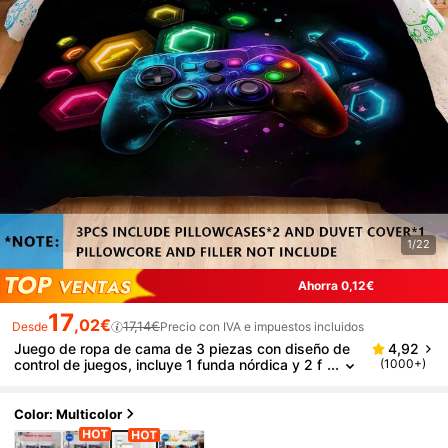
1/22
Ahorra 0,12€
17
,02€
17,14€
Desde
Precio con IVA e impuestos incluidos
Juego de ropa de cama de 3 piezas con diseño de
4,92
control de juegos, incluye 1 funda nórdica y 2 f
(1000+)
undas de almohada de microfibra suave, adecu
ado para dormitorio, dormitorio (niños/niñas) o viaje
Color: Multicolor