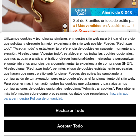
Ahorro de 0,04€
Set de 3 anillos únicos de estilo pun
k: anillos abiertos y redondos exage
#1 Más vendidos
en Aleación de cobre Mujer Anillo Único
rados con superficie brillante, anillo
3
,70€
-1%
3,74€
s de superficie curvada geométrica
y anillos cruzados geométricos brill
Utilizamos cookies y tecnologías similares en nuestro sitio web para brindar el servicio
antes
que solicitas y ofrecerte la mejor experiencia de sitio web posible. Puedes "Rechazar
1 pieza Anillo abierto ajustable de a
3
cero inoxidable con curva y onda a
todo", "Aceptar todo" o establecer tu preferencia de cookies en cualquier momento a tu
,64€
simétrica de moda para mujeres, pa
elección. Al seleccionar "Aceptar todo", estableceremos todas las cookies opcionales,
ra uso diario/fiesta
que nos ayudan a analizar el tráfico, ofrecer funcionalidades mejoradas y personalizar
el contenido y los anuncios para complementar tu experiencia de compra con SHEIN.
Al seleccionar "Rechazar todo", permites el uso de cookies estrictamente necesarias
que hacen que nuestro sitio web funcione. Puedes desactivarlas cambiando la
configuración de tu navegador, pero esto puede afectar el funcionamiento del sitio web.
Para obtener más información sobre las cookies que utilizamos y para ajustar tus
configuraciones de cookies opcionales, selecciona "Administrar cookies". Para obtener
más información sobre cómo procesamos los datos que recopilamos,
haz clic aquí
para ver nuestra Política de privacidad.
Rechazar Todo
Aceptar Todo