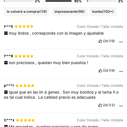
2%
95%
3%
lo volveré a comprar
(19)
impresionante
(96)
bonito
(100+)
l***5
Color: Dorado / Talla: Unitalla
muy
lindos
,
corresponde
con
la
imagen
y
ajustable
Útil
(19)
l***9
Color: Dorado / Talla: Unitalla
son
preciosos
,
quedan
muy
bien
puestos
!
Útil
(19)
p***1
Color: Dorado / Talla: Unitalla
Igual
que
en
las
im
á
genes
.
Son
muy
bonitos
y
el
tama
ñ
o
es
tal
cual
indica
.
La
calidad
precio
es
adecuada
Útil
(13)
C***z
Color: Dorado / Talla: Unitalla
Me
encantan
,
quedan
preciosos
y
son
de
acero