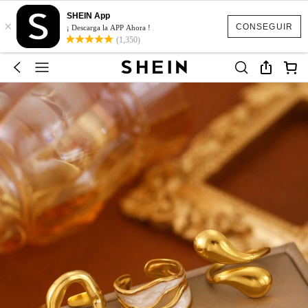
SHEIN App
×
CONSEGUIR
¡ Descarga la APP Ahora !
(1,350)