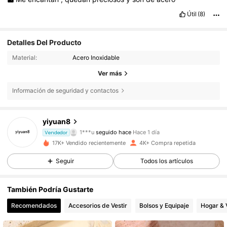
Útil
(8)
Detalles Del Producto
Material:
Acero Inoxidable
Ver más
Información de seguridad y contactos
537 Seguidores
4,91
yiyuan8
537 Seguidores
4,91
Vendedor
17K+ Vendido recientemente
4K+ Compra repetida
537 Seguidores
4,91
Seguir
Todos los artículos
537 Seguidores
4,91
También Podría Gustarte
Recomendados
Accesorios de Vestir
Bolsos y Equipaje
Hogar & 
537 Seguidores
4,91