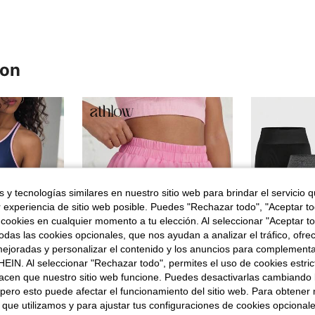
ron
 y tecnologías similares en nuestro sitio web para brindar el servicio qu
r experiencia de sitio web posible. Puedes "Rechazar todo", "Aceptar t
 cookies en cualquier momento a tu elección. Al seleccionar "Aceptar to
das las cookies opcionales, que nos ayudan a analizar el tráfico, ofre
ejoradas y personalizar el contenido y los anuncios para complementa
EIN. Al seleccionar "Rechazar todo", permites el uso de cookies estri
acen que nuestro sitio web funcione. Puedes desactivarlas cambiando 
9
10
rro de 5,72€
pero esto puede afectar el funcionamiento del sitio web. Para obtener
 que utilizamos y para ajustar tus configuraciones de cookies opcional
SHEIN Conjunto
R KIDS
Athlow
Almacén UE