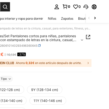
0
0
ar. Press Enter to select.
pa interior y ropa para dormir
Niños
Zapatos
Bisutería Y Accesorio
3 piezas/Set Pantalones cortos para niñas, pantalones cortos con estampado de letras en la cintura, casual, para exteriores, fitness, yoga, tela de alta elasticidad, suave y cómodo
as/Set Pantalones cortos para niñas, pantalones
 con estampado de letras en la cintura, casual,
teriores, fitness, yoga, tela de alta elasticidad,
k260610140293496360645
 y cómodo
2€
-37%
ICE AND AVAILABILITY
10,13€
Ahorra
0,32€
en este artículo después de unirte.
Tipo
(122-128 cm)
9Y (128-134 cm)
 (134-140 cm)
11Y (140-146 cm)