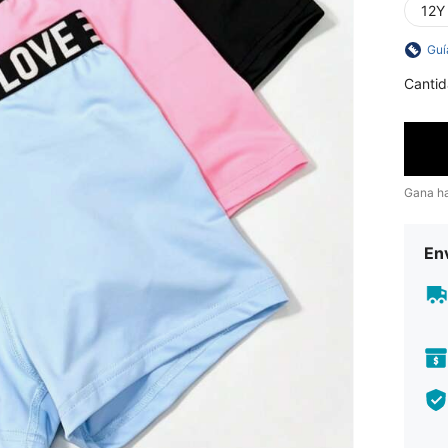
12Y
Guí
Cantid
Gana h
Env