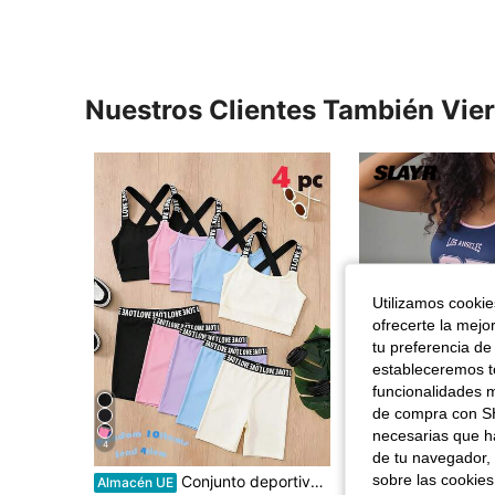
Nuestros Clientes También Vie
Utilizamos cookies
ofrecerte la mejo
tu preferencia de
estableceremos to
funcionalidades m
de compra con SH
necesarias que h
4
Aho
de tu navegador, 
sobre las cookies
Conjunto deportivo casual de top con estampado de letras y shorts para niñas preadolescentes
SHEIN SLAY
Almacén UE