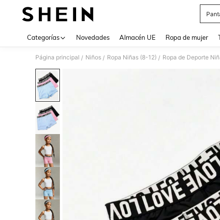
Pant
Use up 
Categorías
Novedades
Almacén UE
Ropa de mujer
Página principal
Niños
Ropa Niñas (8-12)
Ropa de Deporte Niñ
/
/
/