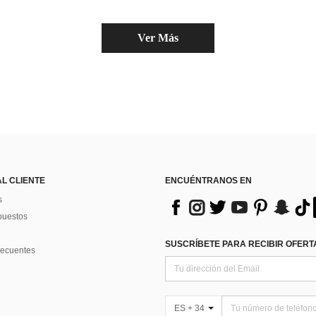
(
Ver Más
AL CLIENTE
ENCUÉNTRANOS EN
s
puestos
SUSCRÍBETE PARA RECIBIR OFERTA
recuentes
ES + 34