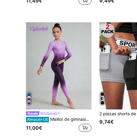
11,49€
9,49€
lullawink
Maillot de gimnasia para niñas preadolescentes, maillot de gimnasia rítmica, maillot con alta elasticidad, estampado de teñido anudado con strass, espalda descubierta y calado, adecuado para entrenamiento de gimnasia, uso diario y estacional, de moda para niñas
Almacén UE
9,74€
11,00€