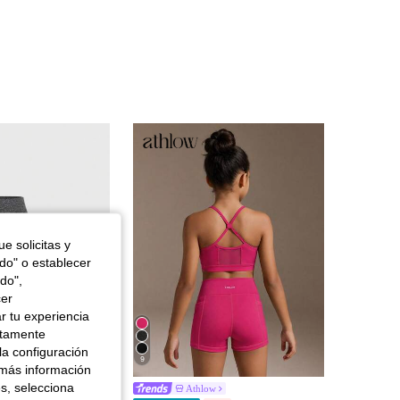
e solicitas y
odo" o establecer
do",
cer
r tu experiencia
ctamente
la configuración
9
 más información
es, selecciona
 de 4 piezas de shorts deportivos de yoga de cintura alta de punto unicolor casual primavera/verano para niñas preadolescentes
Athlow