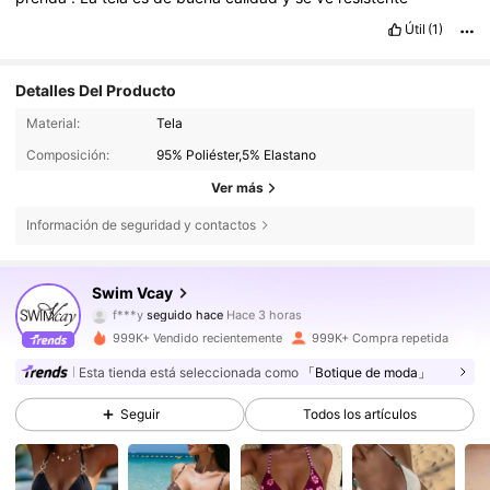
Útil
(1)
Detalles Del Producto
Material:
Tela
Composición:
95% Poliéster,5% Elastano
Ver más
Información de seguridad y contactos
602K Seguidores
4,83
Swim Vcay
f***y
seguido hace
Hace 3 horas
c***2
está navegando
999K+ Vendido recientemente
999K+ Compra repetida
602K Seguidores
4,83
Esta tienda está seleccionada como
「Botique de moda」
Seguir
Todos los artículos
602K Seguidores
4,83
602K Seguidores
4,83