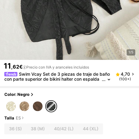
1/5
11
,62€
Precio con IVA y aranceles incluidos
Swim Vcay Set de 3 piezas de traje de baño
4,70
con parte superior de bikini halter con espalda
(100+)
descubierta y triángulo, y minifalda con cintura
anudada, para vacaciones de verano
Color: Negro
Talla
ES
36
(S)
38
(M)
40/42
(L)
44
(XL)