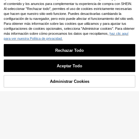
el contenido y los anuncios para complementar tu experiencia de compra con SHEIN.
Al seleccionar "Rechazar todo", permites el uso de cookies estrictamente necesarias
que hacen que nuestro sitio web funcione. Puedes desactivarlas cambiando la
configuración de tu navegador, pero esto puede afectar el funcionamiento del sitio web.
Para obtener más información sobre las cookies que utilizamos y para ajustar tus
Mostrar artículos similares con stock
Ver todo
configuraciones de cookies opcionales, selecciona "Administrar cookies". Para obtener
más información sobre cómo procesamos los datos que recopilamos,
haz clic aquí
para ver nuestra Política de privacidad.
Rechazar Todo
Aceptar Todo
Lo sentimos, este producto está agotado.
Administrar Cookies
AGOTADO
Sunnyshic
Aloruh
Sunnyshic Conjunto de 3 piezas pa
ra nadar, Top de bikini triángulo halt
10
Aloruh Nuevo conjunto de bikini par
,88€
-1%
10,99€
er con estampado bohemio aleatori
a mujer, conjunto de traje de baño d
11
o verde oliva y decoración de perla
,72€
-2%
11,99€
e 3 piezas, conjunto de traje de bañ
s doradas, Braguita con lazo lateral,
o con estampado tie-dye, conjunto
Verano, Playa, Fiesta, Vacaciones
de bikini sexy y elegante, bikini con
copa triangular y minifalda de cintur
a baja, ropa de vacaciones para mu
jer, ropa de playa para mujer