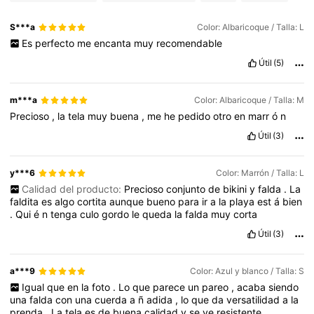
S***a
Color: Albaricoque / Talla: L
Es
perfecto
me
encanta
muy
recomendable
Útil
(5)
m***a
Color: Albaricoque / Talla: M
Precioso
,
la
tela
muy
buena
,
me
he
pedido
otro
en
marr
ó
n
Útil
(3)
y***6
Color: Marrón / Talla: L
Calidad del producto:
Precioso
conjunto
de
bikini
y
falda
.
La
faldita
es
algo
cortita
aunque
bueno
para
ir
a
la
playa
est
á
bien
.
Qui
é
n
tenga
culo
gordo
le
queda
la
falda
muy
corta
Útil
(3)
a***9
Color: Azul y blanco / Talla: S
Igual
que
en
la
foto
.
Lo
que
parece
un
pareo
,
acaba
siendo
una
falda
con
una
cuerda
a
ñ
adida
,
lo
que
da
versatilidad
a
la
prenda
.
La
tela
es
de
buena
calidad
y
se
ve
resistente