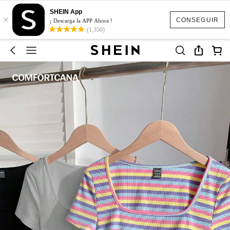
SHEIN App
×
CONSEGUIR
¡ Descarga la APP Ahora !
(1,350)