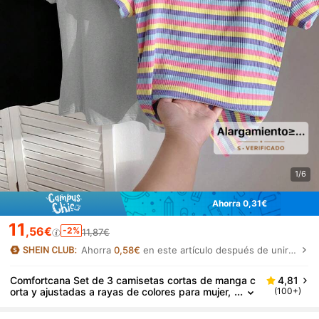
1/6
Ahorra 0,31€
11
,56€
-2%
11,87€
Ahorra
0,58€
en este artículo después de unirte.
Comfortcana Set de 3 camisetas cortas de manga c
4,81
orta y ajustadas a rayas de colores para mujer,
(100+)
adecuadas para el verano