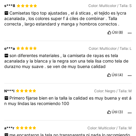
s***8
Color: Multicolor / Talla: S
Camisetas
tipo
top
ajustadas
,
el
á
sticas
,
el
tejido
es
lycra
acanalada
,
los
colores
super
f
á
ciles
de
combinar
.
Talla
correcta
,
largo
estandard
y
manga
y
hombros
correctos
.
Útil
(8)
o***a
Color: Multicolor / Talla: L
son
diferentes
materiales
,
la
camiseta
de
rayas
es
tela
acanalada
y
la
blanca
y
la
negra
son
una
tela
lisa
como
tela
de
durazno
muy
suave
.
se
ven
de
muy
buena
calidad
Útil
(4)
N***l
Color: Negro / Talla: M
Primero
fijarse
bien
en
la
talla
la
calidad
es
muy
buena
y
est
á
n
muy
lindas
las
recomiendo
100
Útil
(3)
a***r
Color: Multicolor / Talla: M
me
encantaron
la
tela
no
transparenta
ni
nada
lo
recomiendo