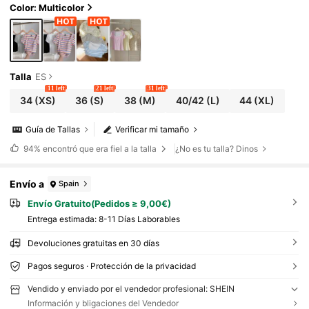
Color: Multicolor
Talla
ES
11 left
21 left
31 left
34
(XS)
36
(S)
38
(M)
40/42
(L)
44
(XL)
Guía de Tallas
Verificar mi tamaño
94%
encontró que era fiel a la talla
¿No es tu talla? Dinos
Envío a
Spain
Envío Gratuito(Pedidos ≥ 9,00€)
Entrega estimada:
8-11 Días Laborables
Devoluciones gratuitas en 30 días
Pagos seguros · Protección de la privacidad
Vendido y enviado por el vendedor profesional: SHEIN
Información y bligaciones del Vendedor