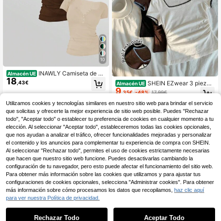
10
INAWLY Camiseta de m
Almacén UE
18
anga corta de unicolor versátil y ca
,43€
SHEIN EZwear 3 piezas
Almacén UE
sual para mujer
9
Camiseta casual de mujer de cuello
,35€
-48%
17,99€
cuadrado cómoda con contraste de
Utilizamos cookies y tecnologías similares en nuestro sitio web para brindar el servicio
color, bordado floral de concha, mo
da versátil, adecuada para salir, esti
que solicitas y ofrecerte la mejor experiencia de sitio web posible. Puedes "Rechazar
lo callejero, combinación y vacacio
todo", "Aceptar todo" o establecer tu preferencia de cookies en cualquier momento a tu
nes
elección. Al seleccionar "Aceptar todo", estableceremos todas las cookies opcionales,
que nos ayudan a analizar el tráfico, ofrecer funcionalidades mejoradas y personalizar
el contenido y los anuncios para complementar tu experiencia de compra con SHEIN.
Al seleccionar "Rechazar todo", permites el uso de cookies estrictamente necesarias
que hacen que nuestro sitio web funcione. Puedes desactivarlas cambiando la
configuración de tu navegador, pero esto puede afectar el funcionamiento del sitio web.
Para obtener más información sobre las cookies que utilizamos y para ajustar tus
configuraciones de cookies opcionales, selecciona "Administrar cookies". Para obtener
más información sobre cómo procesamos los datos que recopilamos,
haz clic aquí
para ver nuestra Política de privacidad.
Rechazar Todo
Aceptar Todo