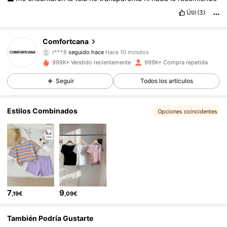
Útil
(3)
1.1M Seguidores
4,79
Comfortcana
r***8
seguido hace
Hace 10 minutos
j***e
está navegando
999K+ Vendido recientemente
999K+ Compra repetida
1.1M Seguidores
4,79
Seguir
Todos los artículos
1.1M Seguidores
4,79
Estilos Combinados
Opciones coincidentes
1.1M Seguidores
4,79
1.1M Seguidores
4,79
7
9
,19€
,09€
1.1M Seguidores
4,79
También Podría Gustarte