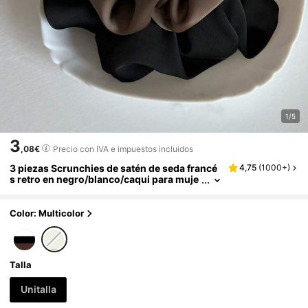
1/5
3
,08€
Precio con IVA e impuestos incluidos
3 piezas Scrunchies de satén de seda francé
4,75
(
1000+
)
s retro en negro/blanco/caqui para muje
res, elegantes y versátiles de unicolor mi
nimalista, adecuados para uso diario casual,
fiesta, viaje, coleta, moño, lavado de cara, ma
Color: Multicolor
quillaje, accesorio de vestimenta, elásticos p
ara el cabello, bandas de goma para el cabell
o, cuerda para el cabello, elástico para el cab
ello, viaje, cumpleaños
Talla
Unitalla