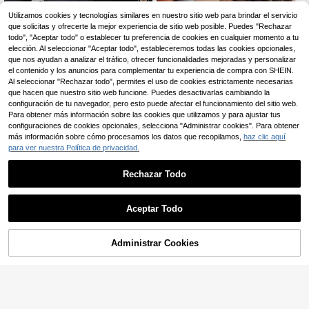
Utilizamos cookies y tecnologías similares en nuestro sitio web para brindar el servicio
que solicitas y ofrecerte la mejor experiencia de sitio web posible. Puedes "Rechazar
3 piezas de coleteros de satén de u
3
nicolor para mujer, accesorios para
todo", "Aceptar todo" o establecer tu preferencia de cookies en cualquier momento a tu
,18€
el cabello elegantes y sencillos, scr
elección. Al seleccionar "Aceptar todo", estableceremos todas las cookies opcionales,
unchies de moda
que nos ayudan a analizar el tráfico, ofrecer funcionalidades mejoradas y personalizar
el contenido y los anuncios para complementar tu experiencia de compra con SHEIN.
Al seleccionar "Rechazar todo", permites el uso de cookies estrictamente necesarias
que hacen que nuestro sitio web funcione. Puedes desactivarlas cambiando la
configuración de tu navegador, pero esto puede afectar el funcionamiento del sitio web.
Para obtener más información sobre las cookies que utilizamos y para ajustar tus
Mostrar artículos similares con stock en '
Unitalla
'
Ver todo
configuraciones de cookies opcionales, selecciona "Administrar cookies". Para obtener
más información sobre cómo procesamos los datos que recopilamos,
haz clic aquí
para ver nuestra Política de privacidad.
Dazy
DAZY 50/100 piezas de ligas
NEW
Rechazar Todo
2
elásticas simples para el cabello, su
,98€
jetadores básicos para coleta, elásti
cos para el cabello y bandas de go
Envío Rápido
Aceptar Todo
ma, accesorios para gimnasio, depo
Lo sentimos, este producto está agotado.
rte y hogar
Administrar Cookies
AGOTADO
9
1 pieza Coletero de pelo de seda si
ntética blanca extragrande, sujetad
#1 Más vendidos
en Blanco Scrunchies
or de coleta elástico de satén súper
(1000+)
grande y esponjoso con textura sua
3
ve y lujosa
,68€