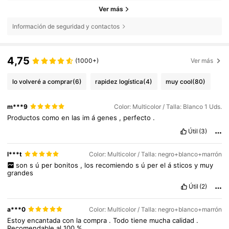
Ver más
Información de seguridad y contactos
4,75
(1000+)
Ver más
lo volveré a comprar
(6)
rapidez logística
(4)
muy cool
(80)
m***9
Color: Multicolor / Talla: Blanco 1 Uds.
Productos
como
en
las
im
á
genes
,
perfecto
.
Útil
(3)
l***t
Color: Multicolor / Talla: negro+blanco+marrón
son
s
ú
per
bonitos
,
los
recomiendo
s
ú
per
el
á
sticos
y
muy
grandes
Útil
(2)
a***0
Color: Multicolor / Talla: negro+blanco+marrón
Estoy
encantada
con
la
compra
.
Todo
tiene
mucha
calidad
.
Recomendable
al
100
%