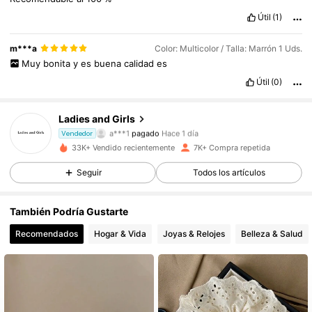
Útil
(1)
m***a
Color: Multicolor / Talla: Marrón 1 Uds.
Muy
bonita
y
es
buena
calidad
es
Útil
(0)
Ladies and Girls
760 Seguidores
4,83
a***1
pagado
Hace 1 día
Vendedor
33K+ Vendido recientemente
7K+ Compra repetida
760 Seguidores
4,83
Seguir
Todos los artículos
760 Seguidores
4,83
También Podría Gustarte
760 Seguidores
4,83
Recomendados
Hogar & Vida
Joyas & Relojes
Belleza & Salud
760 Seguidores
4,83
760 Seguidores
4,83