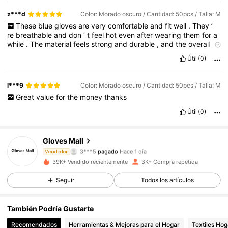
z***d
Color: Morado oscuro / Cantidad: 50pcs / Talla: M
These
blue
gloves
are
very
comfortable
and
fit
well
.
They
’
re
breathable
and
don
’
t
feel
hot
even
after
wearing
them
for
a
while
.
The
material
feels
strong
and
durable
,
and
the
overall
quality
is
really
good
.
Highly
recommend
!
Útil
(0)
l***9
Color: Morado oscuro / Cantidad: 50pcs / Talla: M
Great
value
for
the
money
thanks
Útil
(0)
Gloves Mall
527 Seguidores
4,81
3***5
pagado
Hace 1 día
Vendedor
39K+ Vendido recientemente
3K+ Compra repetida
527 Seguidores
4,81
Seguir
Todos los artículos
También Podría Gustarte
527 Seguidores
4,81
Recomendados
Herramientas & Mejoras para el Hogar
Textiles Hog