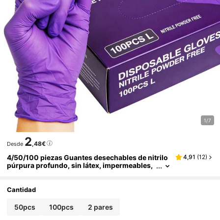
1/7
2
,48€
Desde
4/50/100 piezas Guantes desechables de nitrilo
4,91
(
12
)
púrpura profundo, sin látex, impermeables,
antiestáticos, guantes multiusos, adecuado
s para teñido de cabello, salón de belleza, pintur
a, artes y manualidades, limpieza del hogar, coci
Cantidad
na, baño, artículos del hogar y domésticos (sin c
aja de embalaje)
50pcs
100pcs
2 pares