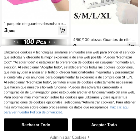
1 paquete de guantes desechables
de nitrilo de color rosa intenso sin p
3
,68€
olvo, aptos para cocina, baño, dorm
itorio, salón, tatuaje y talla grande
4/50/100 piezas Guantes de nitrilo
blancos sin polvo, guantes desecha
2
,36€
bles blancos de alta calidad, adecu
Utilizamos cookies y tecnologías similares en nuestro sitio web para brindar el servicio
ados para limpieza del hogar y la co
cina, tareas domésticas, pintura, via
que solicitas y ofrecerte la mejor experiencia de sitio web posible. Puedes "Rechazar
jes al aire libre y uso con herramient
todo", "Aceptar todo" o establecer tu preferencia de cookies en cualquier momento a tu
as del hogar. (En caja)
elección. Al seleccionar "Aceptar todo", estableceremos todas las cookies opcionales,
que nos ayudan a analizar el tráfico, ofrecer funcionalidades mejoradas y personalizar
el contenido y los anuncios para complementar tu experiencia de compra con SHEIN.
Al seleccionar "Rechazar todo", permites el uso de cookies estrictamente necesarias
que hacen que nuestro sitio web funcione. Puedes desactivarlas cambiando la
configuración de tu navegador, pero esto puede afectar el funcionamiento del sitio web.
Para obtener más información sobre las cookies que utilizamos y para ajustar tus
configuraciones de cookies opcionales, selecciona "Administrar cookies". Para obtener
más información sobre cómo procesamos los datos que recopilamos,
haz clic aquí
para ver nuestra Política de privacidad.
Rechazar Todo
Aceptar Todo
Guantes de nitrilo rojo brillante, gua
ntes desechables sin látex, herrami
2
Guantes de nitrilo negro sin polvo, s
,47€
entas para arte de uñas, guantes du
Administrar Cookies
in caja, guantes de limpieza del hog
AÑADIR A LA BOLSA
38 Left