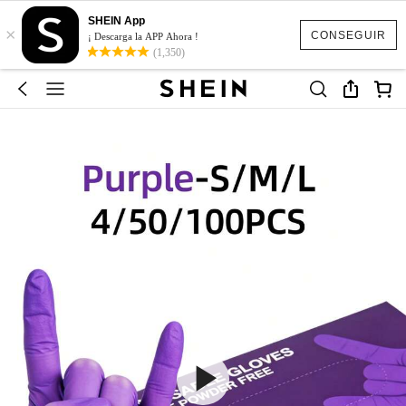
SHEIN App
×
CONSEGUIR
¡ Descarga la APP Ahora !
(1,350)