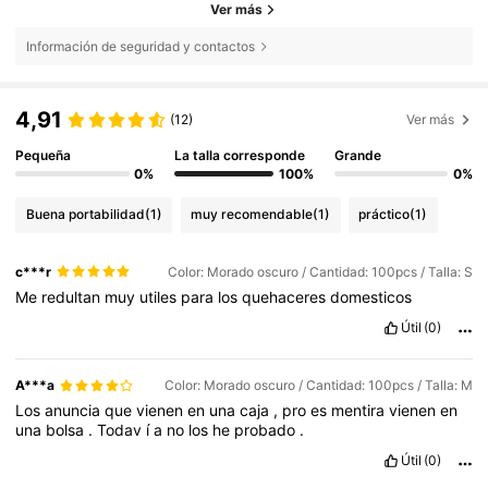
Ver más
Información de seguridad y contactos
4,91
(12)
Ver más
Pequeña
La talla corresponde
Grande
0%
100%
0%
Buena portabilidad
(1)
muy recomendable
(1)
práctico
(1)
c***r
Color: Morado oscuro / Cantidad: 100pcs / Talla: S
Me
redultan
muy
utiles
para
los
quehaceres
domesticos
Útil
(0)
A***a
Color: Morado oscuro / Cantidad: 100pcs / Talla: M
Los
anuncia
que
vienen
en
una
caja
,
pro
es
mentira
vienen
en
una
bolsa
.
Todav
í
a
no
los
he
probado
.
Útil
(0)