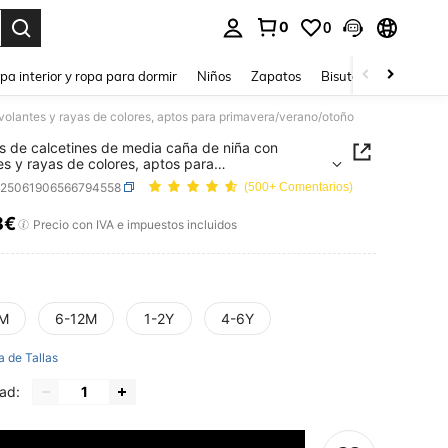
0
0
ar. Press Enter to select.
pa interior y ropa para dormir
Niños
Zapatos
Bisutería Y Accesorio
volantes y rayas de colores, aptos para primavera/verano/otoño
s de calcetines de media caña de niña con
es y rayas de colores, aptos para
era/verano/otoño
k25061906566794558
(500+ Comentarios)
8€
ICE AND AVAILABILITY
Precio con IVA e impuestos incluidos
M
6-12M
1-2Y
4-6Y
a de Tallas
ad: