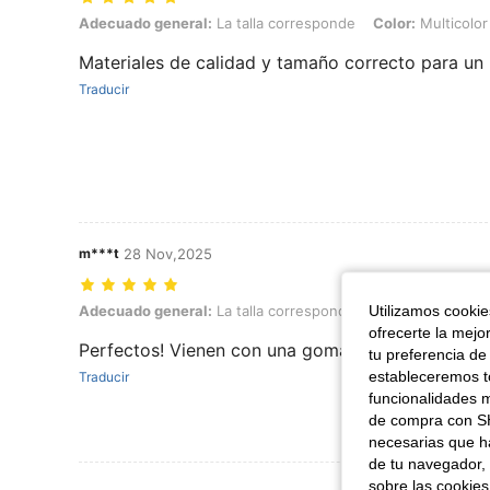
Adecuado general: La talla corresponde, Color: Multicolor, Talla: 0
Adecuado general:
La talla corresponde
Color:
Multicolor
Materiales de calidad y tamaño correcto para un 
Traducir
m***t
28 Nov,2025
Utilizamos cookies
Adecuado general: La talla corresponde, longitud de pie: 12.5 cm / 4.
Adecuado general:
La talla corresponde
longitud de pie:
1
ofrecerte la mejo
Perfectos! Vienen con una goma reforzada para q
tu preferencia de
estableceremos to
Traducir
funcionalidades m
de compra con SH
necesarias que h
de tu navegador, 
sobre las cookies
Ver Más Re