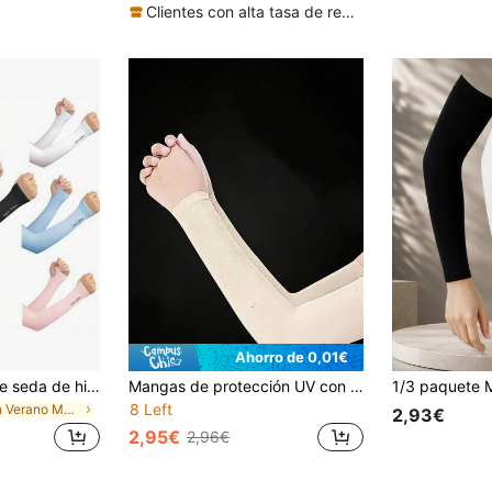
(1000+)
Clientes con alta tasa de repetición
Ahorro de 0,01€
7 pares, mangas de seda de hielo para mujer, guantes de media mano elásticos de verano, protección UV para ciclismo al aire libre, cubiertas de mano finas y transpirables, colores surtidos de verano
Mangas de protección UV con estampado de letras unisex, mangas de protección solar de poliéster elástico y refrescante, adecuadas para conducir, ciclismo y actividades al aire libre
8 Left
en Verano Mangas de brazo para mujer
2,93€
2,95€
2,96€