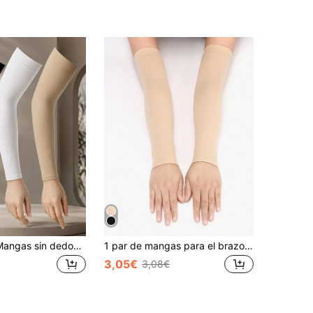
1/3 paquete Mangas sin dedos unisex de seda de hielo con protección UV, unicolor negro blanco marrón, refrescantes, transpirables, de alta elasticidad y moda, adecuadas para viajes al aire libre y combinación de atuendos
1 par de mangas para el brazo unisex para deportes al aire libre, vacaciones de verano, aventuras al aire libre, deportes y fiestas de verano
3,05€
3,08€