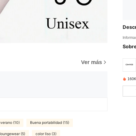
Descr
Informa
Sobre
)
Ver más
160K
e verano (10)
Buena portabilidad (15)
loungewear (5)
color liso (3)