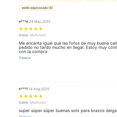
estilo equivocado (3)
u***a
24 May,2025
Color: Multicolor
Color:
Multicolor
Me encanta igual que las fotos de muy buena cali
pedido no tardo mucho en llegar. Estoy muy con
con la compra
Traducir
c***1
14 Aug,2025
Color: Multicolor
Color:
Multicolor
super súper súper buenas solo para brazos delg
Traducir