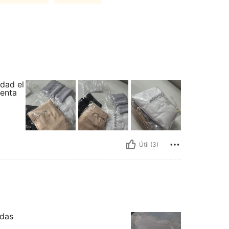
dad el
tenta
Útil (3)
adas