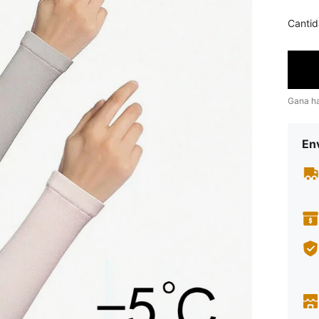
Cantid
Gana h
Env