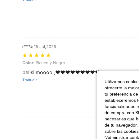
r***a
15 Jul,2025
Color: Blanco y Negro
Color:
Blanco y Negro
belisiimoooo ,♥️♥️♥️♥️♥️♥️♥️♥️♥️
Traducir
Utilizamos cookies
ofrecerte la mejo
tu preferencia de
estableceremos to
funcionalidades m
de compra con SH
necesarias que h
Ver Más Re
de tu navegador, 
sobre las cookies
"Administrar coo