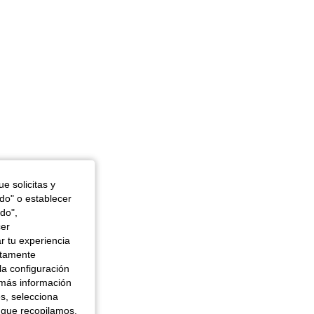
e solicitas y
odo" o establecer
do",
cer
r tu experiencia
ctamente
la configuración
 más información
es, selecciona
 que recopilamos,