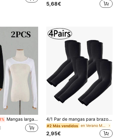
5,68€
Mangas largas de lana para mujer con protección UV, adecuadas para actividades al aire libre como golf, ciclismo, viajes y festivales
4/1 Par de mangas para brazos para hombres y mujeres, mangas para cubrir los brazos para hombres trabajando, mangas para el sol para hombres con protección UV
1%
en Verano Mangas de brazo para mujer
#2 Más vendidos
€
2,95€