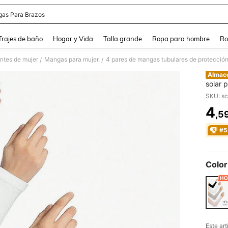
as Para Brazos
and down arrow keys to navigate search Búsqueda Reciente and Buscar y Encontr
Trajes de baño
Hogar y Vida
Talla grande
Ropa para hombre
Ro
ntes de mujer
Mangas para mujer.
4 pares de mangas tubulares de protección 
/
/
Almac
solar 
sólido
SKU: s
4
,5
PR
#5
Color
Este ar