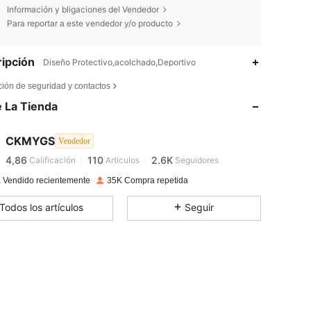
Información y bligaciones del Vendedor
Para reportar a este vendedor y/o producto
ipción
Diseño Protectivo,acolchado,Deportivo
4,86
110
2.6K
ción de seguridad y contactos
 La Tienda
4,86
110
2.6K
CKMYGS
Vendedor
4,86
110
2.6K
Calificación
Artículos
Seguidores
3***0
pagado
Hace 1 día
 Vendido recientemente
35K Compra repetida
4,86
110
2.6K
Todos los artículos
Seguir
4,86
110
2.6K
4,86
110
2.6K