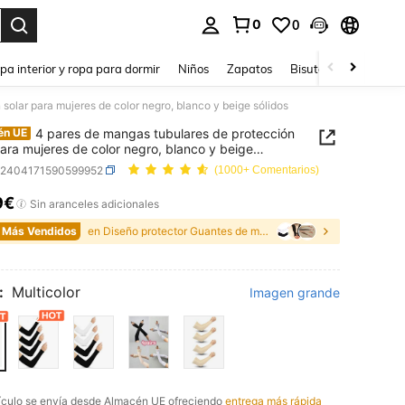
0
0
ar. Press Enter to select.
pa interior y ropa para dormir
Niños
Zapatos
Bisutería Y Accesorio
solar para mujeres de color negro, blanco y beige sólidos
4 pares de mangas tubulares de protección
én UE
para mujeres de color negro, blanco y beige
s
c2404171590599952
(1000+ Comentarios)
9€
ICE AND AVAILABILITY
Sin aranceles adicionales
 Más Vendidos
en Diseño protector Guantes de mujer
:
Multicolor
Imagen grande
tículo se envía desde Almacén UE ofreciendo
entrega más rápida