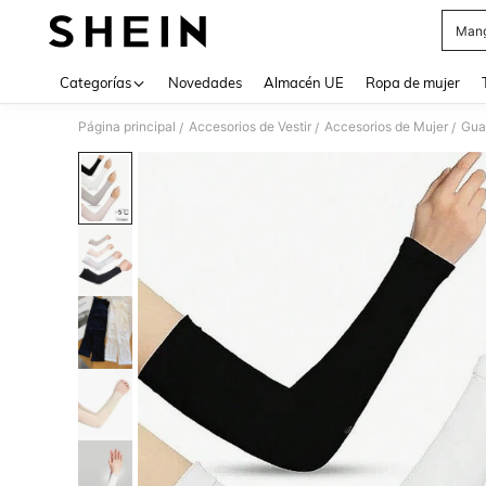
Mang
Use up 
Categorías
Novedades
Almacén UE
Ropa de mujer
Página principal
Accesorios de Vestir
Accesorios de Mujer
Gua
/
/
/