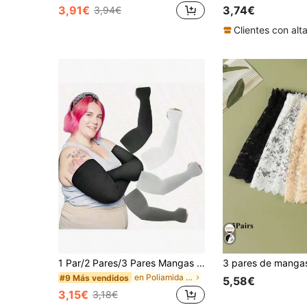
(1000+)
(1000+)
(1000+
(1000+
3,91€
3,74€
3,94€
en Multicolor Mangas de brazo para mujer
#2 Más vendidos
#5 Más vendidos
(1000+)
(1000+
1 Par/2 Pares/3 Pares Mangas de brazo de unicolor, adecuadas para hombres y mujeres, para fitness, al aire libre, viajes, adelgazamiento, aplicables para todas las estaciones
en Poliamida Guantes de mujer
#9 Más vendidos
5,58€
3,15€
3,18€