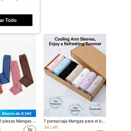
ar Todo
Ahorro de 0,14€
as de largo, nuevas, de unicolor, de algodón modal básico, anti-exposición, mangas de hielo, mangas de protección solar
7 pares/caja Mangas para el brazo de seda de hielo para verano, calentadores de brazo transpirables con protección UV unisex, mangas de ciclismo versátiles y cómodas
34 Left
€