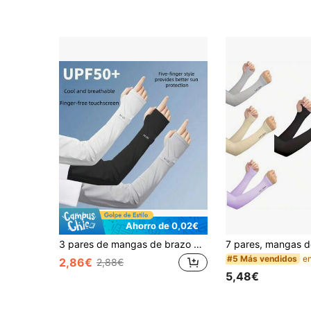
Ahorro de 0,02€
3 pares de mangas de brazo de seda de hielo ultra finas y transpirables para mujer en verano, mangas de brazo deportivas, adecuadas para menos de 55KG (talla única, se ajusta a tallas pequeñas)
#5 Más vendidos
2,86€
2,88€
5,48€