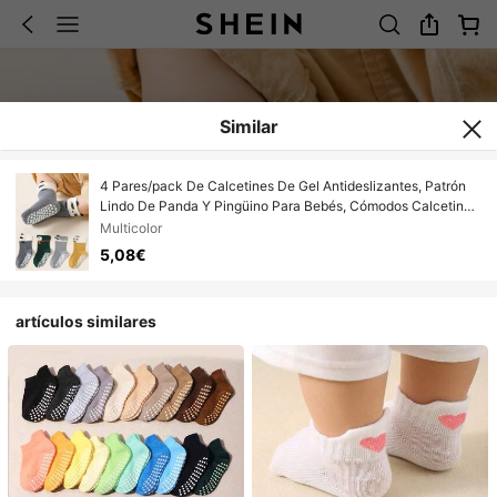
Similar
4 Pares/pack De Calcetines De Gel Antideslizantes, Patrón
Lindo De Panda Y Pingüino Para Bebés, Cómodos Calcetines
De Cuello Redondo Unisex Aptos Para Uso Diario Y
Multicolor
Respetuosos Con La Piel.
5,08€
artículos similares