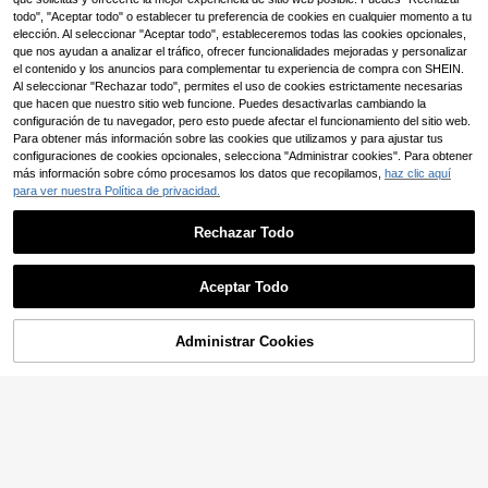
6
,12€
6,18€
tideslizantes, calcetines cómodos y
bujos animados, agarre de puntos, s
todo", "Aceptar todo" o establecer tu preferencia de cookies en cualquier momento a tu
5
transpirables para la casa, adecuad
uela suave transpirable de malla, ca
,82€
elección. Al seleccionar "Aceptar todo", estableceremos todas las cookies opcionales,
os para la vida diaria/regalos de va
lcetines antideslizantes de media p
que nos ayudan a analizar el tráfico, ofrecer funcionalidades mejoradas y personalizar
caciones/vuelta al colegio, colores
antorrilla para niños, niñas, niños pe
el contenido y los anuncios para complementar tu experiencia de compra con SHEIN.
y estilos aleatorios
queños y bebés
Al seleccionar "Rechazar todo", permites el uso de cookies estrictamente necesarias
que hacen que nuestro sitio web funcione. Puedes desactivarlas cambiando la
configuración de tu navegador, pero esto puede afectar el funcionamiento del sitio web.
Para obtener más información sobre las cookies que utilizamos y para ajustar tus
configuraciones de cookies opcionales, selecciona "Administrar cookies". Para obtener
más información sobre cómo procesamos los datos que recopilamos,
haz clic aquí
para ver nuestra Política de privacidad.
Rechazar Todo
5 pares/set lindo Animal Panda, gat
Mostrar artículos similares con stock
Ver todo
o, vaca patrón media pantorrilla cal
5
Calcetines para niños con patrón d
,88€
cetines para niños y niñas
Aceptar Todo
e letras, flechas y protección de tal
5
Lo sentimos, este producto está agotado.
,18€
ón 3D. Malla transpirable y confort
able, adecuados para deportes, uso
casual y diario y tiempo libre. Paqu
Administrar Cookies
AGOTADO
ete de 5 pares.
5 pares de calcetines antideslizant
es con diseño de dibujos animados
5
20 pares/10 pares/5 pares de calce
,88€
para bebé, zapatillas de interior sua
tines de media caña clásicos en col
4
ves para niños y niñas, adecuado p
,30€
ores negro, blanco y gris a juego, es
ara uso diario
tilo deportivo para la escuela, fácile
s de limpiar