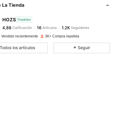
 La Tienda
4,88
16
1.2K
HOZS
Vendedor
4,88
16
1.2K
Calificación
Artículos
Seguidores
a***8
pagado
Hace 1 día
 Vendido recientemente
3K+ Compra repetida
4,88
16
1.2K
Todos los artículos
Seguir
4,88
16
1.2K
4,88
16
1.2K
4,88
16
1.2K
4,88
16
1.2K
4,88
16
1.2K