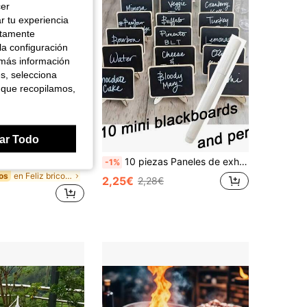
cer
r tu experiencia
ctamente
la configuración
 más información
es, selecciona
 que recopilamos,
ar Todo
1 pieza Sellador de bolsas de snacks con batería recargable USB magnética incorporada, sellador portátil mini, máquina de sellado de plástico de presión manual, herramienta mágica de cierre de bolsas para bolsas de patatas fritas, bolsas de galletas, bolsas de snacks, potencia de 16W, ideal para el hogar, viajes y camping
10 piezas Paneles de exhibición de pizarra mini, decoración del hogar, letreros de decoración, pizarra de mensajes mini de madera, 1 pieza bolígrafo de tiza, pizarra de mensajes de madera/soporte de exhibición, formas onduladas y rectangulares disponibles, adecuado para lugar de boda/fiesta/reunión/exhibición de pastelería/tablero de exhibición de restaurante de hotel/tarjeta de mesa de postres de fiesta. Centro de mesa de fiesta de boda, exhibición de horneado, hotel, banquete, postre, tarjeta de mesa, letrero de exhibición/letrero guía/tarjeta de fiesta/letrero de dirección de pizarra mini/letrero de introducción de pizarra
-1%
en Feliz bricolaje en la cocina Herramientas y apa
os
2,25€
2,28€