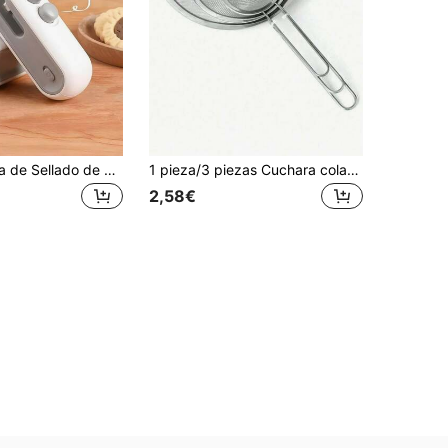
1 Mini Máquina de Sellado de Bolsas de Aperitivos Magnética Recargable por USB, Presionada Manualmente. 3W, Equipada con un Cable de Carga. Resellar la Bolsa de Patatas Fritas, Perfecta para Empacar Aperitivos para la Escuela, en Casa, Picnics y Viajes.
1 pieza/3 piezas Cuchara colador de malla fina de acero inoxidable, herramienta de cocina multifuncional, se puede usar para filtrar harina, té, alimentos fritos, polvo de café, jugo, etc., esencial para cocinar y hornear, regalo de cocina ideal para cocineros caseros, herramienta de almacenamiento de cocina que ahorra espacio, la mejor opción para regalo de cocina de Navidad
2,58€