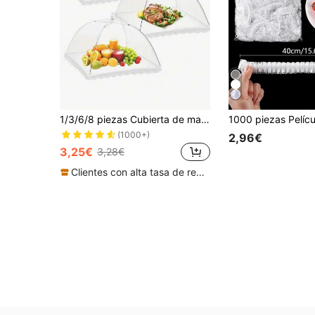
1/3/6/8 piezas Cubierta de malla plegable blanca para alimentos, Cubierta anti-insectos multifuncional para cocina y comedor, Cubierta de alimentos plegable a prueba de polvo para el hogar, Perfecta para reuniones al aire libre, picnics y barbacoas, Protege los alimentos de insectos y residuos, y evita que moscas y mosquitos se acerquen a la comida, Adecuada para cocina, comedor y picnics de fiesta.
(1000+)
2,96€
3,25€
3,28€
Clientes con alta tasa de repetición