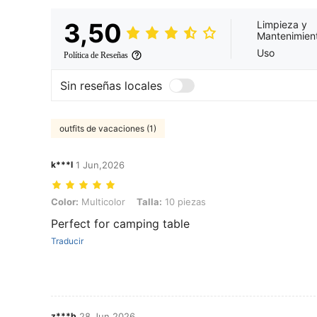
3,50
Limpieza y
Mantenimien
Uso
Política de Reseñas
Sin reseñas locales
outfits de vacaciones (1)
k***l
1 Jun,2026
Color: Multicolor, Talla: 10 piezas
Color:
Multicolor
Talla:
10 piezas
Perfect for camping table
Traducir
z***b
28 Jun,2026