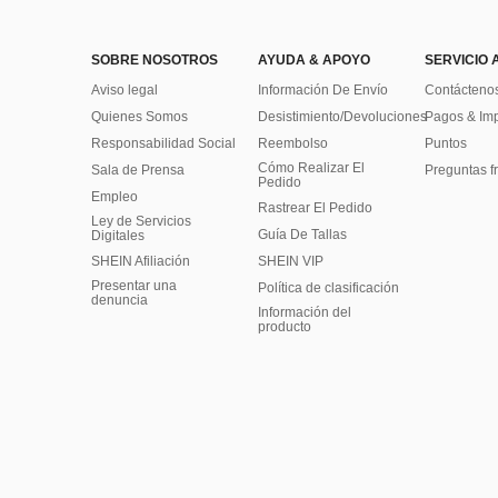
SOBRE NOSOTROS
AYUDA & APOYO
SERVICIO 
Aviso legal
Información De Envío
Contácteno
Quienes Somos
Desistimiento/Devoluciones
Pagos & Im
Responsabilidad Social
Reembolso
Puntos
Cómo Realizar El
Sala de Prensa
Preguntas f
Pedido
Empleo
Rastrear El Pedido
Ley de Servicios
Guía De Tallas
Digitales
SHEIN Afiliación
SHEIN VIP
Presentar una
Política de clasificación
denuncia
​Información del
producto