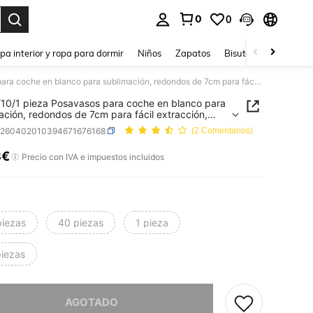
0
0
ar. Press Enter to select.
pa interior y ropa para dormir
Niños
Zapatos
Bisutería Y Accesorio
40/20/10/1 pieza Posavasos para coche en blanco para sublimación, redondos de 7cm para fácil extracción, manualidades DIY de sublimación por calor, alfombrillas para bebidas de vehículo, accesorios para vajilla
10/1 pieza Posavasos para coche en blanco para
ación, redondos de 7cm para fácil extracción,
idades DIY de sublimación por calor, alfombrillas
h260402010394671676168
(2 Comentarios)
ebidas de vehículo, accesorios para vajilla
8€
ICE AND AVAILABILITY
Precio con IVA e impuestos incluidos
piezas
40 piezas
1 pieza
piezas
imos, este producto está agotado.
AGOTADO