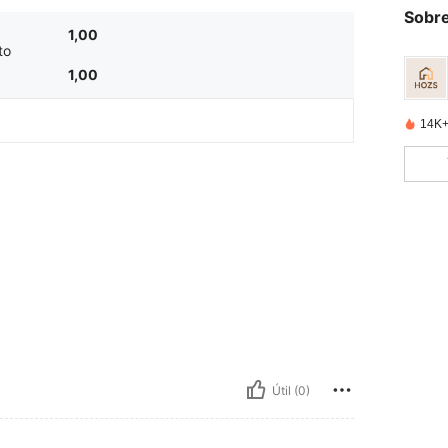
Sobre
1,00
to
1,00
14K+
Útil (0)