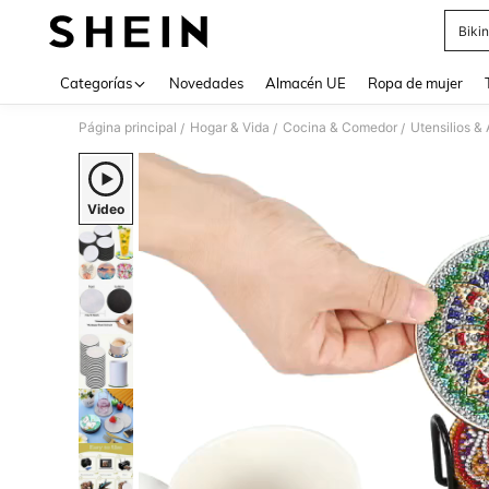
Bikin
Use up 
Categorías
Novedades
Almacén UE
Ropa de mujer
Página principal
Hogar & Vida
Cocina & Comedor
Utensilios &
/
/
/
Video