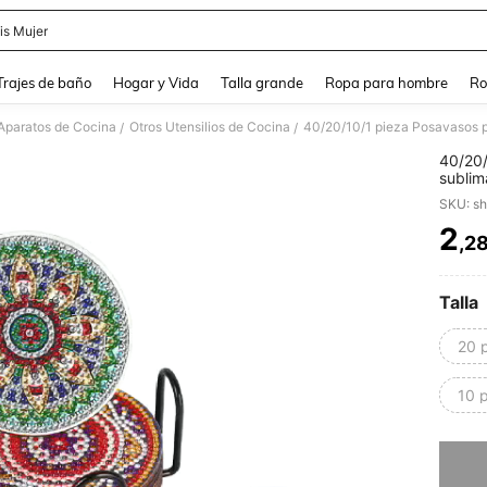
is Mujer
and down arrow keys to navigate search Búsqueda Reciente and Buscar y Encontr
Trajes de baño
Hogar y Vida
Talla grande
Ropa para hombre
Ro
 Aparatos de Cocina
Otros Utensilios de Cocina
/
/
40/20/
sublim
manual
SKU: s
para b
2
,2
PR
Talla
20 
10 
Lo sent