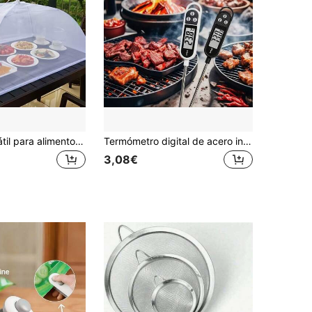
Cubierta portátil para alimentos - Carpa de malla blanca grande, plegable y lavable, ideal para picnics al aire libre, barbacoas y fiestas, a prueba de insectos, adecuada para el desayuno, comida de fiesta, diseño de malla transparente
Termómetro digital de acero inoxidable con sonda larga, apto para asar a la parrilla, medir temperatura de leche en polvo y ambiente - Con pantalla LCD, batería incluida, termómetro de alimentos
3,08€