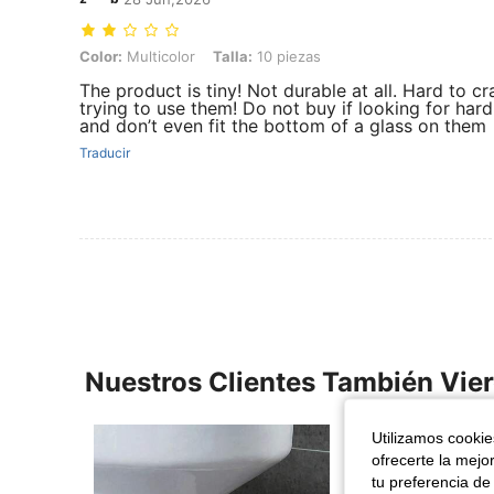
Color: Multicolor, Talla: 10 piezas
Color:
Multicolor
Talla:
10 piezas
The product is tiny! Not durable at all. Hard to c
trying to use them! Do not buy if looking for har
and don’t even fit the bottom of a glass on them
Traducir
Nuestros Clientes También Vie
Utilizamos cookies
ofrecerte la mejo
tu preferencia de