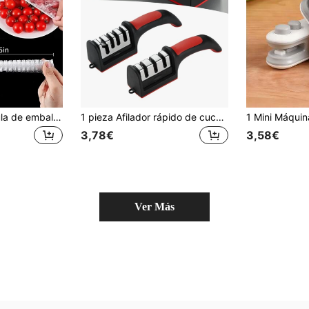
1000 piezas Película de embalaje de alimentos, Gorro de ducha, Bolsas de envoltura retráctil multiusos, Cubiertas para zapatos, Película de embalaje de alimentos de cocina reforzada, Película de cubierta de alimentos para refrigerador, Tapas elásticas de plástico para cuencos, Película de embalaje de alimentos de plástico elástica, Cubiertas para sobras de comida, Suministros para el hogar y picnics al aire libre y fiestas, Artículos esenciales para días festivos
1 pieza Afilador rápido de cuchillos de cocina, sistema de afilado para reparar, afilar y pulir hojas, mango antideslizante de fácil agarre, diseño negro y rojo para cuchillos de acero y cerámica, accesorio imprescindible para cocineros caseros y chefs, artículos esenciales de cocina
3,78€
3,58€
Ver Más