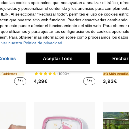
das las cookies opcionales, que nos ayudan a analizar el tráfico, ofre
ejoradas y personalizar el contenido y los anuncios para complementa
EIN. Al seleccionar "Rechazar todo", permites el uso de cookies estri
acen que nuestro sitio web funcione. Puedes desactivarlas cambiando 
pero esto puede afectar el funcionamiento del sitio web. Para obtener
 que utilizamos y para ajustar tus configuraciones de cookies opcional
kies". Para obtener más información sobre cómo procesamos los datos
 ver nuestra Política de privacidad.
Cookies
Aceptar Todo
Rechaz
en Feliz hora del café Herramientas y aparatos de
#1 Más vendidos
1/50/100/200/500 piezas Tapas para alimentos con bolsas elásticas para conservar la frescura para almacenamiento de alimentos, bolsas de almacenamiento de alimentos para almacenar alimentos, verduras y frutas, reutilizables
Espumador de leche eléctrico de mano, espumador de leche portátil recargable por USB, 3 ajustes de velocidad, adecuado para matcha, capuchino, huevos y talla grande, excelente regalo para mujeres, amantes del café y amas de casa, set de barista práctico, minimalista
(1000+)
en Cubiertas para alimentos
en Feliz hora del café Herramientas y aparatos de
en Feliz hora del café Herramientas y aparatos de
#1 Más vendidos
#1 Más vendidos
#3 Más vendid
(1000+)
(1000+)
4,29€
3,93€
en Feliz hora del café Herramientas y aparatos de
#1 Más vendidos
(1000+)