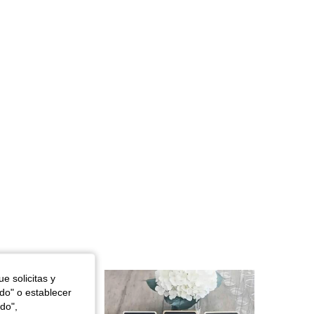
4,88
16
1.2K
e solicitas y
odo" o establecer
do",