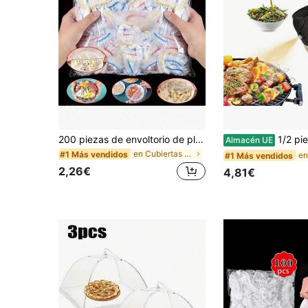
200 piezas de envoltorio de plástico desechable, elástico y autosellante, para la conservación de alimentos, adecuado para cubrir cuencos y platos, uso doméstico.
1/2 piezas Botella rociadora de aceite, dispensador de aceite de cocina, rociad
Almacén UE
en Cubiertas para alimentos
#1 Más vendidos
#1 Más vendidos
2,26€
4,81€