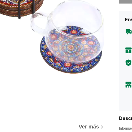
Env
Descr
Ver más
Informa