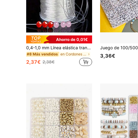
Ahorro de 0,01€
0,4-1,0 mm Línea elástica transparente, adecuada para manualidades de cuentas DIY, joyería, artesanía - ideal para hacer pulseras, collares, cuentas de arcilla, cuentas de cristal, etc. - Suave
en Cordones e hilos para abalorios
#8 Más vendidos
3,36€
2,37€
2,38€