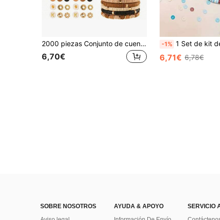
2000 piezas Conjunto de cuentas de arcilla polimérica estilo bohemio, 24 diseños con cuentas espaciadoras con letras, adecuado para hacer pulseras y joyas DIY - Conjunto de artesanía de moda, estilo bohemio, kit de fabricación de joyas
1 Set de kit de manualidades de pulsera con cuentas de temática oceánica, suministros para hacer pulseras de la amistad d
-1%
6,70€
6,71€
6,78€
SOBRE NOSOTROS
AYUDA & APOYO
SERVICIO 
Aviso legal
Información De Envío
Contácteno