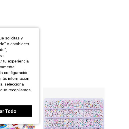
e solicitas y
odo" o establecer
do",
cer
r tu experiencia
ctamente
la configuración
 más información
es, selecciona
 que recopilamos,
ar Todo