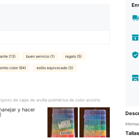
Env
ante (13)
buen servicio (1)
regalo (5)
onito color (64)
estilo equivocado (3)
jas de arcilla polimérica de color arcoíris
junto de cajas de arcilla polimérica de color arcoíris
manejar y hacer
Descr

Informa
Talla