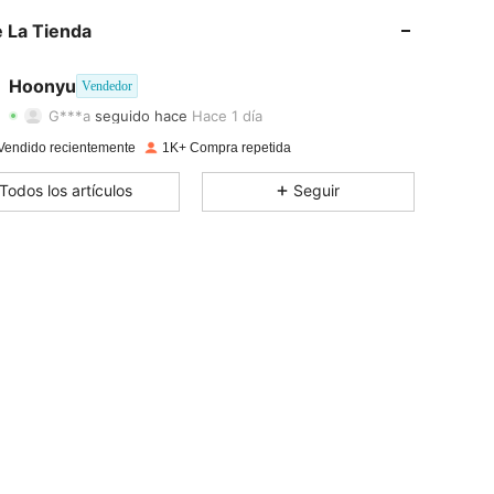
 La Tienda
4,93
4
302
4,93
4
302
Hoonyu
Vendedor
G***a
seguido hace
Hace 1 día
4,93
4
302
Calificación
Artículos
Seguidores
Vendido recientemente
1K+ Compra repetida
4,93
4
302
Todos los artículos
Seguir
4,93
4
302
4,93
4
302
4,93
4
302
4,93
4
302
4,93
4
302