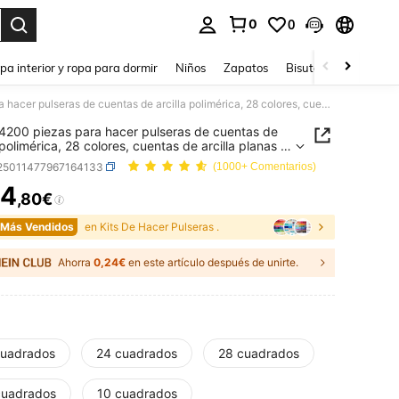
0
0
ar. Press Enter to select.
pa interior y ropa para dormir
Niños
Zapatos
Bisutería Y Accesorio
Kit de 4200 piezas para hacer pulseras de cuentas de arcilla polimérica, 28 colores, cuentas de arcilla planas y redondas, cuentas de concha, fabricación de joyas para niñas, hecho a mano
 4200 piezas para hacer pulseras de cuentas de
 polimérica, 28 colores, cuentas de arcilla planas y
as, cuentas de concha, fabricación de joyas para
j25011477967164133
(1000+ Comentarios)
 hecho a mano
4
,80€
ICE AND AVAILABILITY
 Más Vendidos
en Kits De Hacer Pulseras .
Ahorra
0,24€
en este artículo después de unirte.
cuadrados
24 cuadrados
28 cuadrados
cuadrados
10 cuadrados