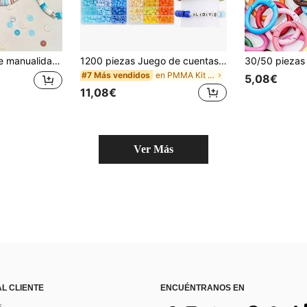
e vacaciones de verano que incluye cuentas de arcilla, artesanía de joyería DIY, regalo para vacaciones
1200 piezas Juego de cuentas de caballo multicolor vívido de 9x6mm - Ideal para hacer joyas DIY, trenzar, collares, aretes y decoraciones - Cuentas de plástico a granel con agujeros, adecuadas para suministros de pequeños negocios y trabajos creativos
en PMMA Kit De Fabricación De Joyas
#7 Más vendidos
5,08€
11,08€
Ver Más
AL CLIENTE
ENCUÉNTRANOS EN
s