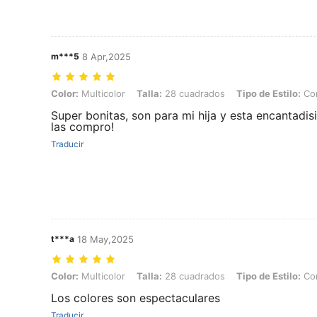
m***5
8 Apr,2025
Color: Multicolor, Talla: 28 cuadrados, Tipo de Estilo: Conjunto de ca
Color:
Multicolor
Talla:
28 cuadrados
Tipo de Estilo:
Con
Super bonitas, son para mi hija y esta encantadis
las compro!
Traducir
t***a
18 May,2025
Color: Multicolor, Talla: 28 cuadrados, Tipo de Estilo: Conjunto de ca
Color:
Multicolor
Talla:
28 cuadrados
Tipo de Estilo:
Con
Los colores son espectaculares
Traducir