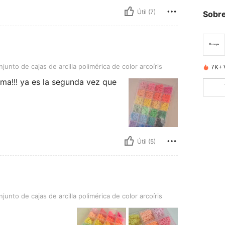
Útil (7)
Sobre
jas de arcilla polimérica de color arcoíris
junto de cajas de arcilla polimérica de color arcoíris
7K+ 
ima!!! ya es la segunda vez que
Útil (5)
jas de arcilla polimérica de color arcoíris
junto de cajas de arcilla polimérica de color arcoíris