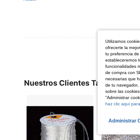
Utilizamos cookies
Ver Más Re
ofrecerte la mejo
tu preferencia de
estableceremos to
funcionalidades m
de compra con SH
necesarias que h
Nuestros Clientes También Vie
de tu navegador, 
sobre las cookies
"Administrar coo
haz clic aquí para
Administrar 