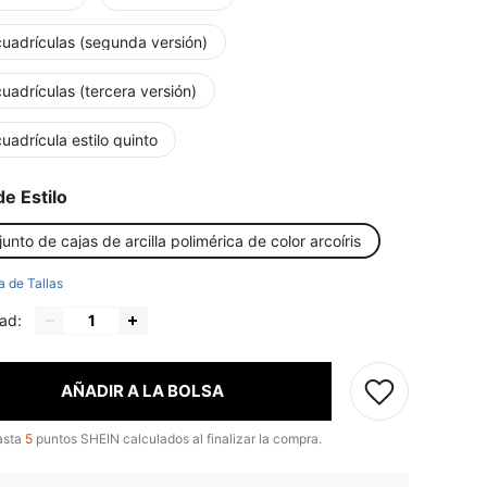
cuadrículas (segunda versión)
uadrículas (tercera versión)
uadrícula estilo quinto
de Estilo
unto de cajas de arcilla polimérica de color arcoíris
a de Tallas
ad:
AÑADIR A LA BOLSA
asta
5
puntos SHEIN calculados al finalizar la compra.