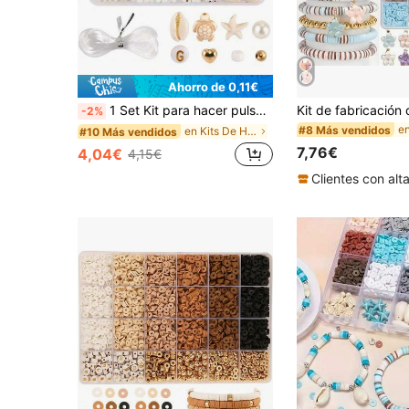
Ahorro de 0,11€
1 Set Kit para hacer pulseras con estilo de playa, incluye conchas, tortugas, letras, cuentas con forma de corazón y otras cuentas decorativas, suministros de manualidades y joyería DIY, adecuado para mujeres
-2%
#8 Más vendidos
en Kits De Hacer Pulseras .
#10 Más vendidos
7,76€
4,04€
4,15€