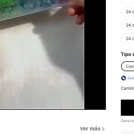
24 
24 c
24 c
Tipo 
Conj
Guí
Cantid
Gana h
)
Ver más