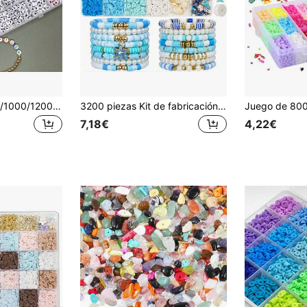
Juego de 100/500/1000/1200 piezas de cuentas de letras acrílicas - Kit DIY de joyería para pulseras de amistad - 28 estilos, colores ricos, versátil, fácil de usar
3200 piezas Kit de fabricación de joyas Ocean Breeze - Usa piedras naturales y cuentas de arcilla polimérica para hacer pulseras de la con temática de verano, combinadas con decoraciones de arcilla suave - Materiales DIY con estilo de vacaciones, adecuados para mujeres
7,18€
4,22€