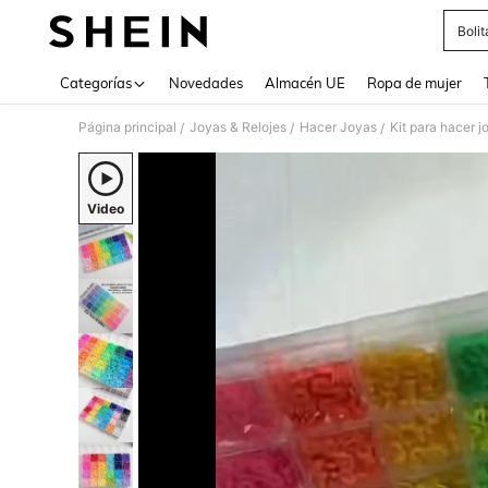
Boli
Use up 
Categorías
Novedades
Almacén UE
Ropa de mujer
Página principal
Joyas & Relojes
Hacer Joyas
Kit para hacer j
/
/
/
Video