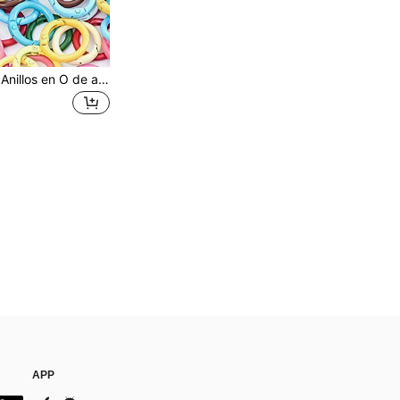
30/50 piezas Anillos en O de aleación de zinc de colores aleatorios - Hebillas de liberación rápida de metal duradero para llaveros DIY, correas, correas para perros | Apertura/cierre fácil, sujeción segura, superficie lisa, accesorios para correas, opciones de color vibrantes
APP