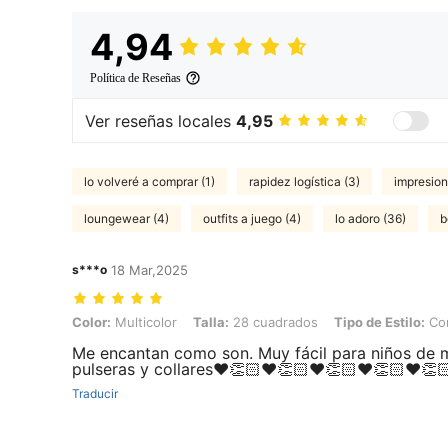
4,94
Política de Reseñas
Ver reseñas locales
4,95
lo volveré a comprar (1)
rapidez logística (3)
impresion
loungewear (4)
outfits a juego (4)
lo adoro (36)
b
s***o
18 Mar,2025
Color: Multicolor, Talla: 28 cuadrados, Tipo de Estilo: Conjunto de ca
Color:
Multicolor
Talla:
28 cuadrados
Tipo de Estilo:
Con
Me encantan como son. Muy fácil para niños de 
pulseras y collares❤️👏🏻❤️👏🏻❤️👏🏻❤️👏🏻❤️👏
Traducir