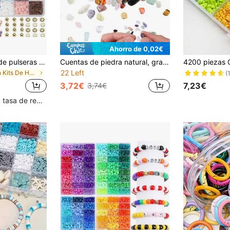
Ahorro de 0,02€
Kit de fabricación de pulseras estilo bohemio: talla grande de 2200 cuentas de arcilla con decoración de flores y doradas. Juego de manualidades de joyería de multicolor rosa y azul, adecuado para mujeres
Cuentas de piedra natural, grava de cristal asimétrica de color mixto para hacer joyas, pulseras DIY, collares, dijes artesanales, adecuado para regalar
22 Left
en Kits De Hacer Pulseras .
(
3,72€
7,23€
3,74€
Clientes con alta tasa de repetición