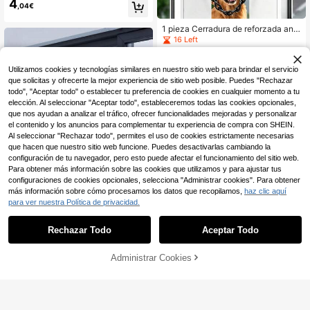
4
entana deslizante sin taladro - Sist
,04€
ema de drenaje de ventana exterior
de alta resistencia, Deflector imper
1 pieza Cerradura de reforzada anti
meable para ventana deslizante co
rrobo de alta resistencia - Accesori
16 Left
n diseño de reflujo, Fácil de instalar,
o de herraje antirrobo mejorado - In
5
Con respaldo adhesivo, Tablero de
,03€
cluye tornillos y herramienta de aju
drenaje de agua de lluvia negro, Ad
ste | Adecuado para hogar, dormitor
ecuado para ventanas deslizantes
Utilizamos cookies y tecnologías similares en nuestro sitio web para brindar el servicio
io, oficina, hotel, apartamento, RV y
que solicitas y ofrecerte la mejor experiencia de sitio web posible. Puedes "Rechazar
del hogar | Acero inoxidable
todo", "Aceptar todo" o establecer tu preferencia de cookies en cualquier momento a tu
elección. Al seleccionar "Aceptar todo", estableceremos todas las cookies opcionales,
que nos ayudan a analizar el tráfico, ofrecer funcionalidades mejoradas y personalizar
el contenido y los anuncios para complementar tu experiencia de compra con SHEIN.
Al seleccionar "Rechazar todo", permites el uso de cookies estrictamente necesarias
que hacen que nuestro sitio web funcione. Puedes desactivarlas cambiando la
configuración de tu navegador, pero esto puede afectar el funcionamiento del sitio web.
Para obtener más información sobre las cookies que utilizamos y para ajustar tus
configuraciones de cookies opcionales, selecciona "Administrar cookies". Para obtener
más información sobre cómo procesamos los datos que recopilamos,
haz clic aquí
para ver nuestra Política de privacidad.
Rechazar Todo
Aceptar Todo
1/2/4 piezas Persianas enrollables
Ganchos decorativos de metal para
2
portátiles con ventosas, protección
cortinas, ganchos de sujeción de co
11 Left
,77€
solar, aislamiento térmico, persiana
rtinas montados en la pared con tor
3
Administrar Cookies
AÑADIR A LA BOLSA
,15€
de privacidad, sin instalación reque
nillos, decoración del hogar en dora
rida, adecuadas para hogar/dormito
do/plateado/negro, adecuados para
rio/oficina/baño/cuarto de almacen
el hogar, habitación, sala de estar, b
amiento, parasol para coche, ideal
año, dormitorio, decoración de boda
para familias y viajeros
s, regalo del Día de la Madre