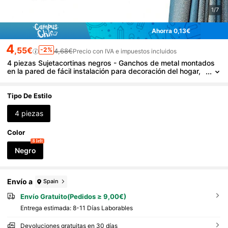
1/7
Ahorra 0,13€
4
,55€
-2%
4,68€
Precio con IVA e impuestos incluidos
4 piezas Sujetacortinas negros - Ganchos de metal montados
en la pared de fácil instalación para decoración del hogar,
almacenamiento en la cocina y el baño
Tipo De Estilo
4 piezas
Color
8 left
Negro
Envío a
Spain
Envío Gratuito(Pedidos ≥ 9,00€)
Entrega estimada:
8-11 Días Laborables
Devoluciones gratuitas en 30 días