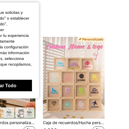
e solicitas y
odo" o establecer
do",
cer
r tu experiencia
ctamente
la configuración
 más información
es, selecciona
 que recopilamos,
ar Todo
Caja de recuerdos personalizada, caja de almacenamiento de madera personalizada, caja de recuerdos personalizada, patrones de animales lindos, caja decorativa personalizable, caja de madera, caja de recuerdos para fiestas, regalos de cumpleaños, aniversario, decoración del hogar, regalos únicos, dormitorio, familia, amigo
Caja de recuerdos/Hucha personalizada, 50 patrones de dibujos animados disponibles, vidrio grueso a prueba de roturas, Día de San Valentín, decoración de boda, decoración del hogar, regalo para parejas, recuerdo de viaje, aniversario, regalo personalizado, decoración de habitación, joyería, industrial, recuerdo