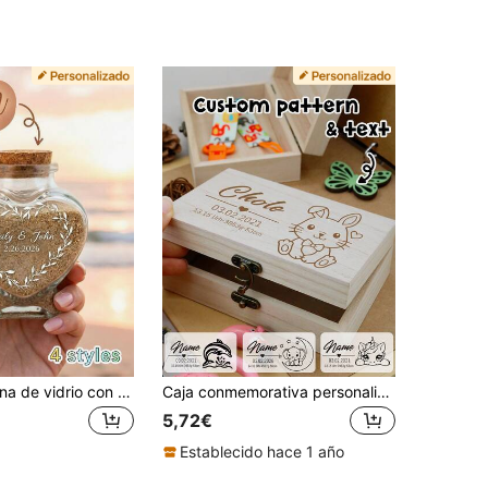
Frasco de arena de vidrio con forma de corazón grabado personalizado, botella de recuerdo con texto y nombres personalizados con tapa de corcho, 4 estilos disponibles, perfecto para ceremonia de arena de boda, recuerdo de boda en la playa, regalo de compromiso y aniversario
Caja conmemorativa personalizada, caja de colección personalizada, caja conmemorativa personalizada, adecuada para caja de regalo de ocasión especial, artículos conmemorativos personalizados de moda, regalo perfecto para días conmemorativos y hitos, utilizada para almacenar recuerdos preciados
5,72€
Establecido hace 1 año