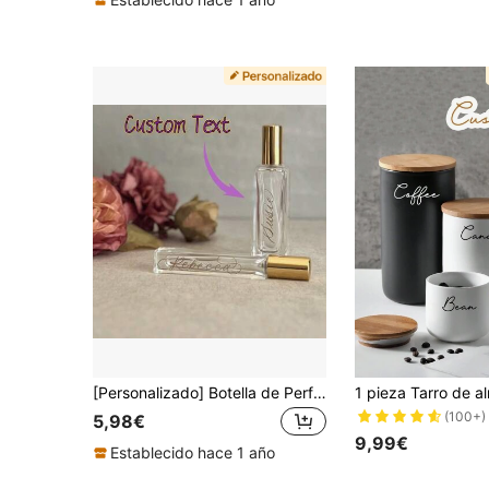
[Personalizado] Botella de Perfume Personalizada, Regalo para la Madre de la Novia, Regalo para la Dama de Honor, Invitación para la Dama de Honor, Perfume Personalizado, Uso Versátil, Altamente Decorativo, Grabable, Exquisito & Elegante, Moderno & Vintage, Único, Personalizado, Personalizado, Regalo Ideal para Ella, Novia, Ella, Abuelos, Aniversario, Boda
(100+)
5,98€
9,99€
Establecido hace 1 año