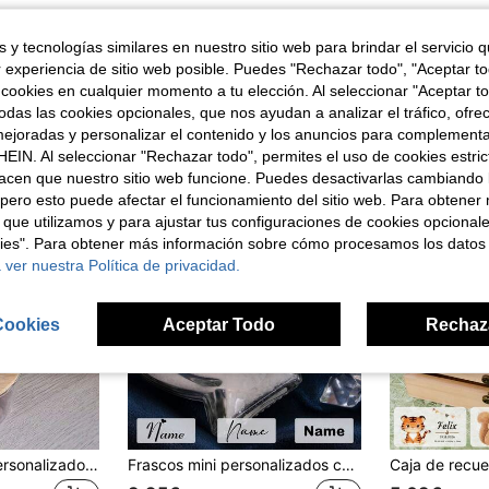
 y tecnologías similares en nuestro sitio web para brindar el servicio qu
r experiencia de sitio web posible. Puedes "Rechazar todo", "Aceptar t
ron
 cookies en cualquier momento a tu elección. Al seleccionar "Aceptar to
das las cookies opcionales, que nos ayudan a analizar el tráfico, ofre
ejoradas y personalizar el contenido y los anuncios para complementa
EIN. Al seleccionar "Rechazar todo", permites el uso de cookies estri
acen que nuestro sitio web funcione. Puedes desactivarlas cambiando 
pero esto puede afectar el funcionamiento del sitio web. Para obtener
 que utilizamos y para ajustar tus configuraciones de cookies opcional
kies". Para obtener más información sobre cómo procesamos los datos
 ver nuestra Política de privacidad.
Cookies
Aceptar Todo
Rechaz
Frasco de vidrio personalizado para almacenar golosinas para perros con tapa grabada y huella de pata, contenedor redondo personalizable para comida de mascotas para golosinas de entrenamiento, organizadores de armario y organización de despensa
Frascos mini personalizados con texto, Frascos mini personalizados con tapas de corcho, Frascos de arena personalizados como recuerdo, Frasco decorativo pequeño personalizable, Botella de deseos, Botella de recuerdos, Playa luna de miel, Día de San Valentín, Regalos de boda, Frasco de vidrio lindo, Regalos de cumpleaños