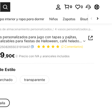
0
0
ar. Press Enter to select.
pa interior y ropa para dormir
Niños
Zapatos
Bisutería Y Accesorio
cos de almacenamiento personalizados
4 vasos personalizados para jugo con tapas y pajitas, personalizables para fiestas de Halloween, café helado, aptos para viajes, almacenamiento de bebidas, jugos, batidos, también excelentes como regalos para bodas, Acción de Gracias, Navidad, Halloween, todas las estaciones
/
s personalizados para jugo con tapas y pajitas,
alizables para fiestas de Halloween, café helado,
para viajes, almacenamiento de bebidas, jugos,
h25082655031919467
(2 Comentarios)
s, también excelentes como regalos para bodas,
 de Gracias, Navidad, Halloween, todas las
9
,90€
ICE AND AVAILABILITY
Precio con IVA y aranceles incluidos
ones
de Estilo
archado
transparente
alla