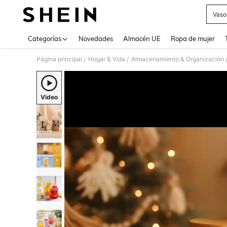
Vaso
Use up 
Categorías
Novedades
Almacén UE
Ropa de mujer
Página principal
Hogar & Vida
Almacenamiento & Organización
/
/
Video