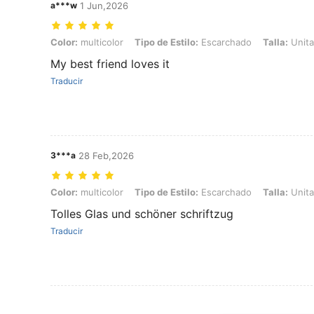
a***w
1 Jun,2026
Color: multicolor, Tipo de Estilo: Escarchado, Talla: Unitalla
Color:
multicolor
Tipo de Estilo:
Escarchado
Talla:
Unita
My best friend loves it
Traducir
3***a
28 Feb,2026
Color: multicolor, Tipo de Estilo: Escarchado, Talla: Unitalla
Color:
multicolor
Tipo de Estilo:
Escarchado
Talla:
Unita
Tolles Glas und schöner schriftzug
Traducir