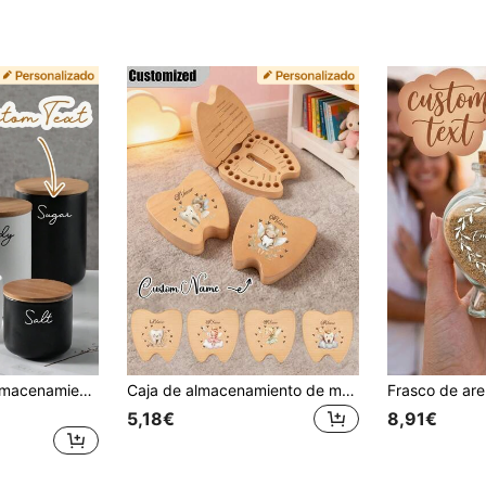
1 pieza Tarro de almacenamiento de galletas de cerámica personalizable con tapa de bambú hermética, adecuado para almacenar té, galletas, café, especias, caramelos, etc. Multifuncional, decorativo, reutilizable, personalizado, único. Novio, estético, regalo de inauguración de casa, ideas de regalo
Caja de almacenamiento de madera personalizada, caja para dientes, caja para accesorios de cabello, caja para anillos de joyería, caja de recolección de dientes de hada del diente de madera con patrón de ángel y diente. Adecuado para él, ella, novio, novia, mamá, papá, familia, amigos, aniversario, Día de San Valentín, Día de la Madre, cumpleaños, Día del Padre, graduación, dormitorio, hogar, comedor, oficina, escuela
5,18€
8,91€