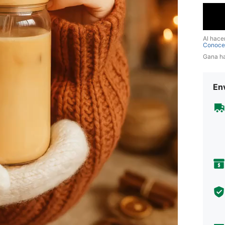
Al hace
Conoce
Gana h
Env