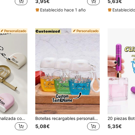
3,95€
5,63€
Establecido hace 1 año
Establecid
Caja portátil personalizada con nombre para retenedor dental, almacenamiento de dentadura y aparato ortodóntico infantil, elegante otoño
Botellas recargables personalizables, botellas de recarga con texto personalizado y patrón floral, botellas de viaje portátiles, botellas vacías compactas de viaje para días festivos, botellas de recarga con bomba para cuidado de la piel, botellas reutilizables de plástico para desmaquillante, tónico, cuidado de uñas, esencia, etc. Esencial de viaje, botellas de almacenamiento de viaje
5,08€
5,35€