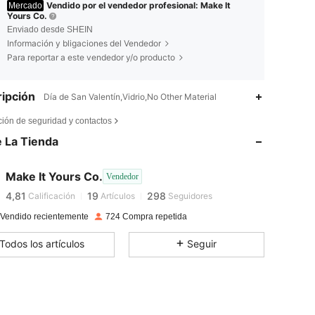
Vendido por el vendedor profesional: Make It
Mercado
Yours Co.
Enviado desde SHEIN
Información y bligaciones del Vendedor
Para reportar a este vendedor y/o producto
ipción
Día de San Valentín,Vidrio,No Other Material
4,81
19
298
ción de seguridad y contactos
 La Tienda
4,81
19
298
Make It Yours Co.
Vendedor
4,81
19
298
Calificación
Artículos
Seguidores
m***r
pagado
Hace 1 día
 Vendido recientemente
724 Compra repetida
4,81
19
298
Todos los artículos
Seguir
4,81
19
298