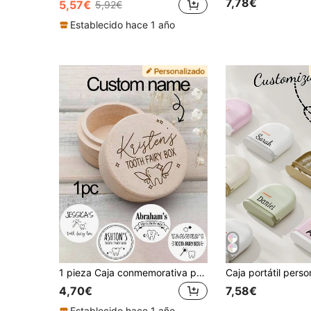
7,78€
5,57€
5,92€
Establecido hace 1 año
1 pieza Caja conmemorativa personalizada para el primer diente, caja de madera para el hada de los dientes con nombre personalizable, caja de almacenamiento para dientes de bebé, caja de almacenamiento para la pérdida de dientes, caja de almacenamiento multifuncional para artículos pequeños, impermeable, sellada, sin planchado, grabable, decorativa, vintage exquisita, de alta calidad, linda, personalizable, personalizada, única, regalo ideal para ella, novio, novia, papá, mamá, familia, amigos, hijo, hija, adecuada para aniversario, Día de San Valentín, boda, decoración del hogar y otras ocasiones.
4,70€
7,58€
Establecido hace 1 año