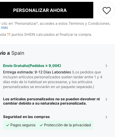
PERSONALIZAR AHORA
r clic en "Personalizar", accedes a estos Términos y Condiciones.
 más
asta
11
puntos SHEIN calculados al finalizar la compra.
ío a
Spain
Envío Gratuito(Pedidos ≥ 9,00€)
Entrega estimada:
9-12 Días Laborables
(Los pedidos que
incluyen artículos personalizados suelen tardar entre 1 y 4
días más de lo habitual en procesarse, y los artículos
personalizados se enviarán en un paquete separado.)
Los artículos personalizados no se pueden devolver ni
cambiar debido a su naturaleza personalizada.
Seguridad en las compras
Pagos seguros
Protección de la privacidad