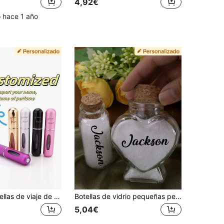
4,92€
o hace 1 año
20 piezas Botellas de viaje de perfume personalizables, muestras de perfume portátiles para uso diario, fáciles de llevar
Botellas de vidrio pequeñas personalizables con tapones de corcho, botellas decorativas personalizadas, botellas de arena, recuerdos, botellas de deseos, botellas de memoria, playa, luna de miel, Día de San Valentín, regalos de boda, botellas de vidrio lindas, regalos de cumpleaños, dormitorio, sala de estar, novio, novia, amigos, parejas, familia, padre, madre
5,04€