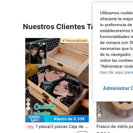
Utilizamos cookies
ofrecerte la mejo
Nuestros Clientes También Vie
tu preferencia de
estableceremos to
funcionalidades m
de compra con SH
necesarias que h
de tu navegador, 
sobre las cookies
"Administrar coo
haz clic aquí para
Administrar 
Ahorro de 0,35€
1 pieza/2 piezas Caja de recuerdos con foto personalizada, caja de almacenamiento de madera personalizada, caja de recuerdos con foto personalizada, caja decorativa con nombre personalizable, joyero, caja conmemorativa de vacaciones, regalo de boda, regalo de cumpleaños, regalo del Día de San Valentín, aniversario, dormitorio, hogar
-5%