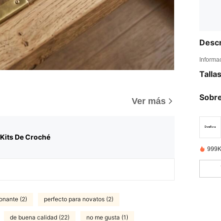
Descr
Informa
Talla
Sobre
Ver más
Kits De Croché
999K
onante (2)
perfecto para novatos (2)
de buena calidad (22)
no me gusta (1)