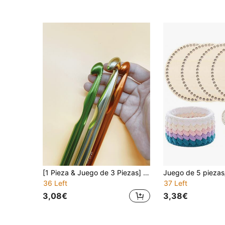
[1 Pieza & Juego de 3 Piezas] Ganchillos de Crochet de Aluminio Grandes de 10mm/12mm/15mm, Agujas de Crochet de Metal Gruesas y Suaves con Marcas de Tamaño Claras, Mango Ergonómico, Adecuado para Hilo Grueso, Crochet de Mantas y Varios Proyectos de Crochet DIY
36 Left
37 Left
3,08€
3,38€