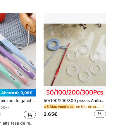
Ahorro de 0,09€
rochet con cabezal de ABS y mango de TPR en tamaños de 8.0-15.0mm
50/100/200/300 piezas Anillos de ganchillo, anillos con forma de bolsa, anillos con forma de O, discos redondos de plástico de 2 cm, adecuados para hacer formas redondas, decorar mochilas y como accesorios para masticar de mascotas
en Kits de crochet
#6 Más vendidos
500+)
2,65€
€
Clientes con alta tasa de repetición