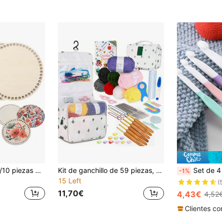
Juego de 5 piezas/10 piezas de bases de madera para cestas de ganchillo, herramientas hechas a mano para proyectos de tejido DIY, adecuado para decoración del hogar y proyectos de bolsas de tejido, base redonda sólida con forro
Kit de ganchillo de 59 piezas, regalo hecho a mano para novio/novia, accesorios para mascotas, kit completo de material DIY para principiantes, herramientas portátiles de tejido de lana, set de ganchillo con lana, herramientas básicas DIY de ganchillo con lana, kit de herramientas hechas a mano para personas mayores, ganchos, bolsa de aseo, multifuncional, principiante
Set de 4 piezas de ganchos para c
-1%
15 Left
(
11,70€
4,43€
4,52