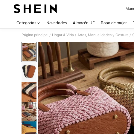
Manu
Use up 
Categorías
Novedades
Almacén UE
Ropa de mujer
Página principal
Hogar & Vida
Artes, Manualidades y Costura
S
/
/
/