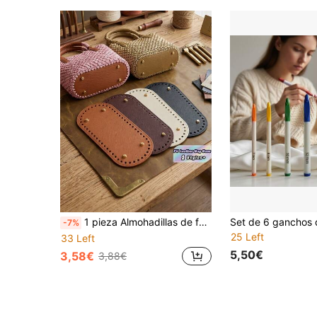
1 pieza Almohadillas de fondo de bolso de cuero PU tejidas a ganchillo, Moldeador de fondo de bolso de cuero PU con agujeros, Insertos de fondo de bolso de cuero PU con forma ovalada, Para soporte de fondo de bolso DIY, Bolsos de hombro, Manualidades de bolsos, No se deforma fácilmente, También adecuado para proyectos de ganchillo
-7%
25 Left
33 Left
5,50€
3,58€
3,88€