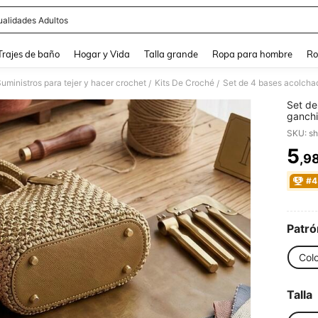
alidades Adultos
and down arrow keys to navigate search Búsqueda Reciente and Buscar y Encontr
Trajes de baño
Hogar y Vida
Talla grande
Ropa para hombre
Ro
uministros para tejer y hacer crochet
Kits De Croché
/
/
Set de
ganchi
insert
SKU: s
de fon
carter
5
,9
PR
caqui,
#4
Patró
Colo
Talla