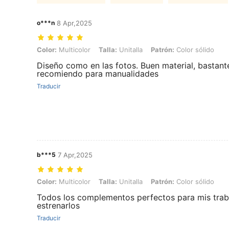
o***n
8 Apr,2025
Color: Multicolor, Talla: Unitalla, Patrón: Color sólido
Color:
Multicolor
Talla:
Unitalla
Patrón:
Color sólido
Diseño como en las fotos. Buen material, bastante
recomiendo para manualidades
Traducir
b***5
7 Apr,2025
Color: Multicolor, Talla: Unitalla, Patrón: Color sólido
Color:
Multicolor
Talla:
Unitalla
Patrón:
Color sólido
Todos los complementos perfectos para mis trab
estrenarlos
Traducir