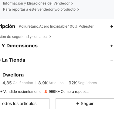
Información y bligaciones del Vendedor
Para reportar a este vendedor y/o producto
ipción
Poliuretano,Acero Inoxidable,100% Poliéster
ción de seguridad y contactos
s Y Dimensiones
4,85
8.9K
92K
 La Tienda
4,85
8.9K
92K
Dwellora
4,85
8.9K
92K
Calificación
Artículos
Seguidores
p***e
pagado
Hace 1 día
+ Vendido recientemente
999K+ Compra repetida
4,85
8.9K
92K
Todos los artículos
Seguir
4,85
8.9K
92K