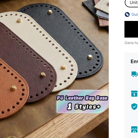
Unit
Guí
Gana h
Env