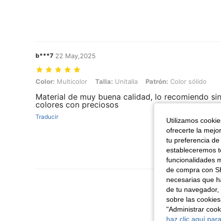
b***7
22 May,2025
Color: Multicolor, Talla: Unitalla, Patrón: Color sólido
Color:
Multicolor
Talla:
Unitalla
Patrón:
Color sólido
Material de muy buena calidad, lo recomiendo si
colores con preciosos
Traducir
Utilizamos cookies
ofrecerte la mejo
tu preferencia de
estableceremos to
funcionalidades m
de compra con SH
necesarias que h
Ver Más Re
de tu navegador, 
sobre las cookies
"Administrar coo
haz clic aquí para