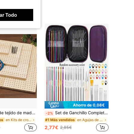
ar Todo
Ahorro de 0,08€
acenamiento de banco de trabajo moderno, agarre firme, diseño de veta de madera natural, duradero y fácil de limpiar, adecuado para tejer, ganchillo, tejido, estabilización y clasificación de hilos
Set de Ganchillo Completo con Bolsa de Almacenamiento, Ganchos de Metal Ergonómicos y Marcadores de Punto - Kit de Ganchillo DIY para Todo el Año, Apto para Principiantes y Usuarios Avanzados, Opciones de Multicolor - Para Juguetes de Peluche, Proyectos de Costura, Manualidades con Hilo, Decoración del Hogar, Regalos de Fiestas, Pasatiempos de Artes y Manualidades
-2%
en Kits de crochet
en Agujas de crochet
os
#1 Más vendidos
2,77€
€
2,85€