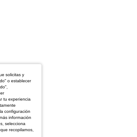
e solicitas y
odo" o establecer
do",
cer
r tu experiencia
ctamente
la configuración
 más información
es, selecciona
 que recopilamos,