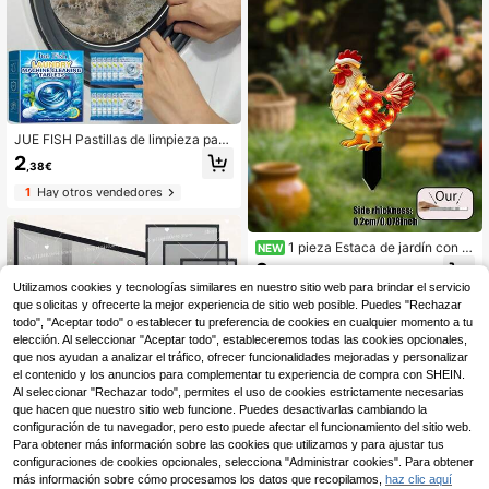
JUE FISH Pastillas de limpieza para
lavadora, fórmula de limpieza profu
2
,38€
nda, adecuadas para lavadoras de
carga superior y frontal, elimina olor
1
Hay otros vendedores
es, manchas de agua dura, sarro, re
siduos de jabón y pelusa, aroma a li
món fresco, mantenimiento mensua
l, santuario del hogar, imprescindibl
1 pieza Estaca de jardín con g
NEW
e
allo navideño, decoración de sombr
3
,31€
ero navideño acrílico plano 2D con
Utilizamos cookies y tecnologías similares en nuestro sitio web para brindar el servicio
efecto de luz cálida, decoración de
que solicitas y ofrecerte la mejor experiencia de sitio web posible. Puedes "Rechazar
maceta impermeable para exteriore
s, adecuada para jardín navideño, c
todo", "Aceptar todo" o establecer tu preferencia de cookies en cualquier momento a tu
ésped, jardín, decoración de estaca
elección. Al seleccionar "Aceptar todo", estableceremos todas las cookies opcionales,
de planta en maceta, decoración fe
que nos ayudan a analizar el tráfico, ofrecer funcionalidades mejoradas y personalizar
stiva
el contenido y los anuncios para complementar tu experiencia de compra con SHEIN.
Al seleccionar "Rechazar todo", permites el uso de cookies estrictamente necesarias
que hacen que nuestro sitio web funcione. Puedes desactivarlas cambiando la
configuración de tu navegador, pero esto puede afectar el funcionamiento del sitio web.
Ahorro de 0,20€
Para obtener más información sobre las cookies que utilizamos y para ajustar tus
configuraciones de cookies opcionales, selecciona "Administrar cookies". Para obtener
1 pieza Pantalla de mall
Almacén UE
a para ventana, red a prueba de mo
más información sobre cómo procesamos los datos que recopilamos,
haz clic aquí
#1 Más vendidos
en Mosquitera para puertas y ventanas