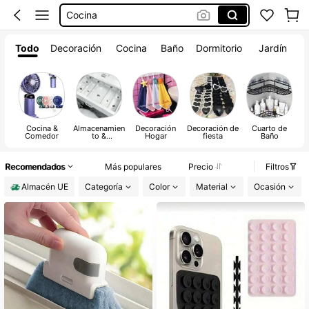
Cocina
Organizador Maquillaje
Todo
Decoración
Cocina
Baño
Dormitorio
Jardín
Squishies
Cocina &
Almacenamien
Decoración
Decoración de
Cuarto de
Comedor
to &
Hogar
fiesta
Baño
M
Organización
Recomendados
Más populares
Precio
Filtros
Almacén UE
Categoría
Color
Material
Ocasión