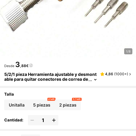
1/8
3
,88€
Desde
5/2/1 pieza Herramienta ajustable y desmont
4,86
(
1000+
)
able para quitar conectores de correa de
reloj, herramienta de desmontaje de con
ectores de correa de reloj de metal complet
o, accesorios de reparación DIY
Talla
4 left
12 left
Unitalla
5 piezas
2 piezas
Cantidad: