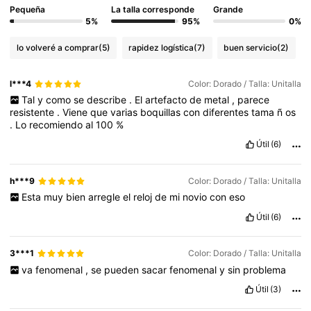
Pequeña
La talla corresponde
Grande
5%
95%
0%
lo volveré a comprar
(5)
rapidez logística
(7)
buen servicio
(2)
l***4
Color: Dorado / Talla: Unitalla
Tal
y
como
se
describe
.
El
artefacto
de
metal
,
parece
resistente
.
Viene
que
varias
boquillas
con
diferentes
tama
ñ
os
.
Lo
recomiendo
al
100
%
Útil
(6)
h***9
Color: Dorado / Talla: Unitalla
Esta
muy
bien
arregle
el
reloj
de
mi
novio
con
eso
Útil
(6)
3***1
Color: Dorado / Talla: Unitalla
va
fenomenal
,
se
pueden
sacar
fenomenal
y
sin
problema
Útil
(3)