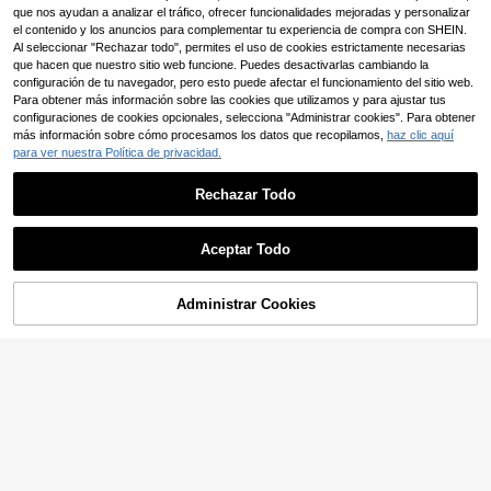
TIVE
49mm Series 1-11, elegante pulsera
que nos ayudan a analizar el tráfico, ofrecer funcionalidades mejoradas y personalizar
de joyería para mujer
el contenido y los anuncios para complementar tu experiencia de compra con SHEIN.
Al seleccionar "Rechazar todo", permites el uso de cookies estrictamente necesarias
que hacen que nuestro sitio web funcione. Puedes desactivarlas cambiando la
configuración de tu navegador, pero esto puede afectar el funcionamiento del sitio web.
Para obtener más información sobre las cookies que utilizamos y para ajustar tus
configuraciones de cookies opcionales, selecciona "Administrar cookies". Para obtener
más información sobre cómo procesamos los datos que recopilamos,
haz clic aquí
para ver nuestra Política de privacidad.
Rechazar Todo
Ahorro de 2,73€
Aceptar Todo
Correa de reloj de acero inoxidable
de liberación rápida de 20/22/26m
7 Left
m, compatible con Fenix8 47/51/43
7
Administrar Cookies
AÑADIR A LA BOLSA
,01€
-28%
9,74€
mm/Fenix E/7/7X/7S/5S/5/5X Plus/6
18mm, 20mm, 22mm Correa de Relo
S/6/6Xpro/Fenix8 Pro/Quatix 8/Tact
j Premium - Correa de Reemplazo d
10 Left
ix 8
e Moda, Compatible con Samsung
7
,96€
Galaxy Watch 6/5/4 (40mm/44mm),
Galaxy Watch 5 Pro, Galaxy Active
2, Watch 6/4, Compatible con Huaw
ei Watch GT6/GT5/GT4/GT3