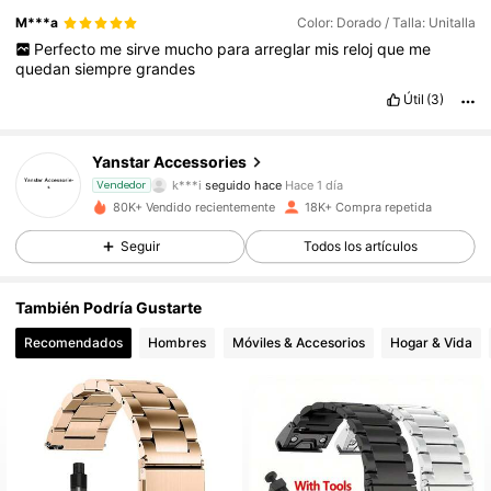
M***a
Color: Dorado / Talla: Unitalla
Perfecto
me
sirve
mucho
para
arreglar
mis
reloj
que
me
quedan
siempre
grandes
Útil
(3)
6K Seguidores
4,85
Yanstar Accessories
k***i
seguido hace
Hace 1 día
Vendedor
80K+ Vendido recientemente
18K+ Compra repetida
6K Seguidores
4,85
Seguir
Todos los artículos
6K Seguidores
4,85
También Podría Gustarte
Recomendados
Hombres
Móviles & Accesorios
Hogar & Vida
6K Seguidores
4,85
6K Seguidores
4,85