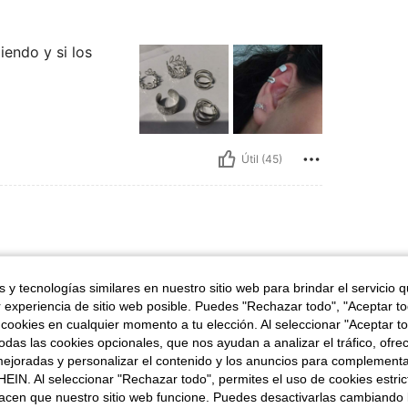
endo y si los
Útil (45)
ro
 y tecnologías similares en nuestro sitio web para brindar el servicio qu
omplementos y joyitas para la
a mi país! Las joyas doradas que
r experiencia de sitio web posible. Puedes "Rechazar todo", "Aceptar t
l pego total así que estoy
 cookies en cualquier momento a tu elección. Al seleccionar "Aceptar to
 para comprar material escolar
das las cookies opcionales, que nos ayudan a analizar el tráfico, ofre
le. Deseando hacer un nuevo
ejoradas y personalizar el contenido y los anuncios para complementa
EIN. Al seleccionar "Rechazar todo", permites el uso de cookies estri
acen que nuestro sitio web funcione. Puedes desactivarlas cambiando 