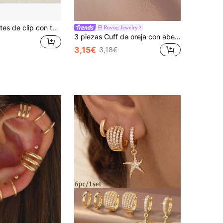
de flor de textura granular, accesorio elegante y versátil para mujeres, adecuado para uso diario, citas, desplazamientos al trabajo, exquisito regalo de cumpleaños y festividades
Rovog Jewelry
3 piezas Cuff de oreja con abertura
3,15€
3,18€