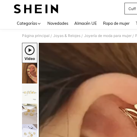
Cuff
Use up 
Categorías
Novedades
Almacén UE
Ropa de mujer
Página principal
Joyas & Relojes
Joyería de moda para mujer
/
/
/
Video