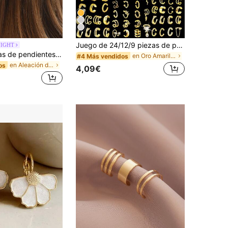
Juego de 24/12/9 piezas de pendientes de clip con elementos metálicos geométricos aleatorios, joyería de moda para mujeres
NIGHT
Set de 7 piezas de pendientes ajustables de clip hueco y pendientes de botón, minimalistas y versátiles para uso diario de mujeres
en Oro Amarillo Orejeras de mujer
#4 Más vendidos
en Aleación de cobre Pendientes De Mujer
os
4,09€