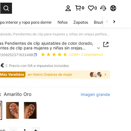
0
0
ar. Press Enter to select.
pa interior y ropa para dormir
Niños
Zapatos
Bisutería Y Accesorio
5 piezas Pendientes de clip ajustables de color dorado, Pendientes de clip para mujeres y niñas sin orejas perforadas, Set de pendientes de clip
as Pendientes de clip ajustables de color dorado,
ntes de clip para mujeres y niñas sin orejas
adas, Set de pendientes de clip
j2306252371633488
(1000+ Comentarios)
5€
ICE AND AVAILABILITY
Precio con IVA e impuestos incluidos
 Más Vendidos
en Hierro Orejeras de mujer
:
Amarillo Oro
Imagen grande
ad: