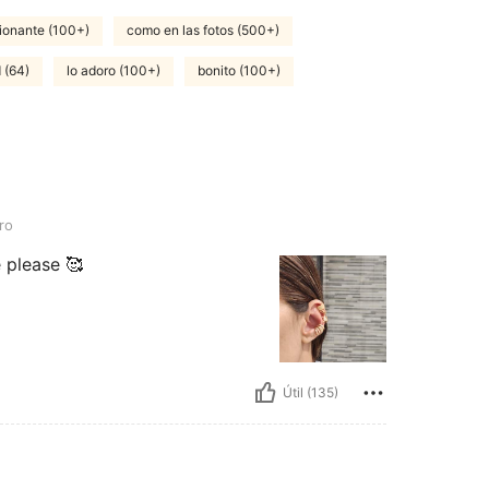
ionante (100+)
como en las fotos (500+)
 (64)
lo adoro (100+)
bonito (100+)
ro
 please 🥰
Útil (135)