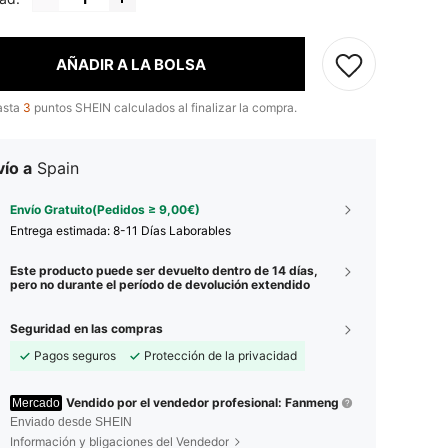
AÑADIR A LA BOLSA
asta
3
puntos SHEIN calculados al finalizar la compra.
ío a
Spain
Envío Gratuito(Pedidos ≥ 9,00€)
Entrega estimada:
8-11 Días Laborables
Este producto puede ser devuelto dentro de 14 días,
pero no durante el período de devolución extendido
Seguridad en las compras
Pagos seguros
Protección de la privacidad
Vendido por el vendedor profesional: Fanmeng
Mercado
Enviado desde SHEIN
Información y bligaciones del Vendedor