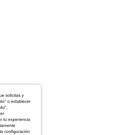
e solicitas y
odo" o establecer
do",
cer
r tu experiencia
ctamente
la configuración