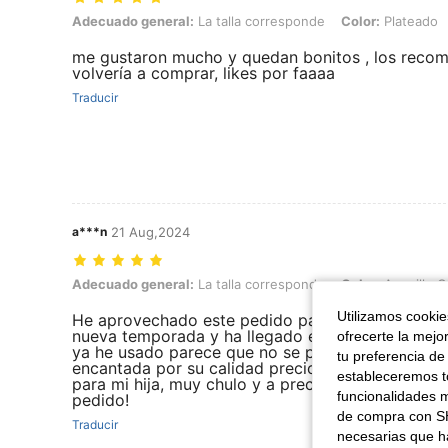
Adecuado general: La talla corresponde, Color: Plateado
Adecuado general:
La talla corresponde
Color:
Plateado
me gustaron mucho y quedan bonitos , los recomi
volvería a comprar, likes por faaaa
Traducir
a***n
21 Aug,2024
Adecuado general: La talla corresponde, Color: Amarillo Oro
Adecuado general:
La talla corresponde
Color:
Amarillo O
Utilizamos cookies
He aprovechado este pedido para hacerme con c
nueva temporada y ha llegado en tan solo 9 días 
ofrecerte la mejo
ya he usado parece que no se ponen feas y dan e
tu preferencia de
encantada por su calidad precio. He aprovechado
estableceremos to
para mi hija, muy chulo y a precio súper asequib
funcionalidades m
pedido!
de compra con SH
Traducir
necesarias que h