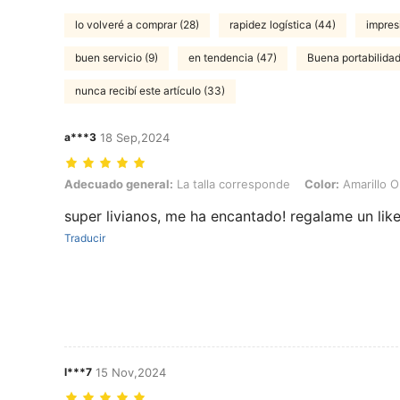
lo volveré a comprar (28)
rapidez logística (44)
impres
buen servicio (9)
en tendencia (47)
Buena portabilidad
nunca recibí este artículo (33)
a***3
18 Sep,2024
Adecuado general: La talla corresponde, Color: Amarillo Oro
Adecuado general:
La talla corresponde
Color:
Amarillo O
super livianos, me ha encantado! regalame un like
Traducir
l***7
15 Nov,2024