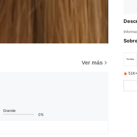
Descr
Informa
Sobre
)
Ver más
51K+
Grande
0%