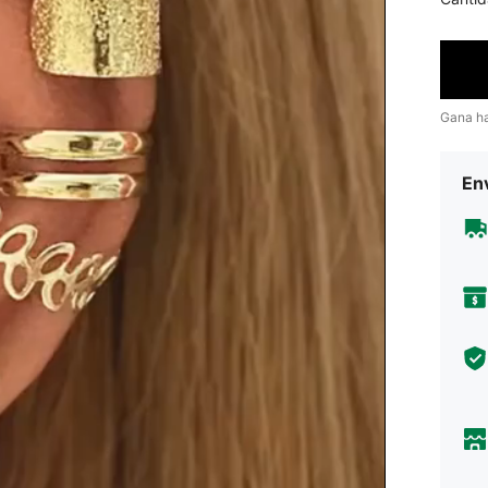
Gana h
Env