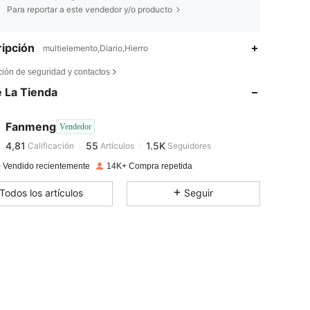
Para reportar a este vendedor y/o producto
ipción
multielemento,Diario,Hierro
4,81
55
1.5K
ción de seguridad y contactos
 La Tienda
4,81
55
1.5K
Fanmeng
Vendedor
4,81
55
1.5K
Calificación
Artículos
Seguidores
s***b
pagado
Hace 1 día
 Vendido recientemente
14K+ Compra repetida
4,81
55
1.5K
Todos los artículos
Seguir
4,81
55
1.5K
4,81
55
1.5K
4,81
55
1.5K