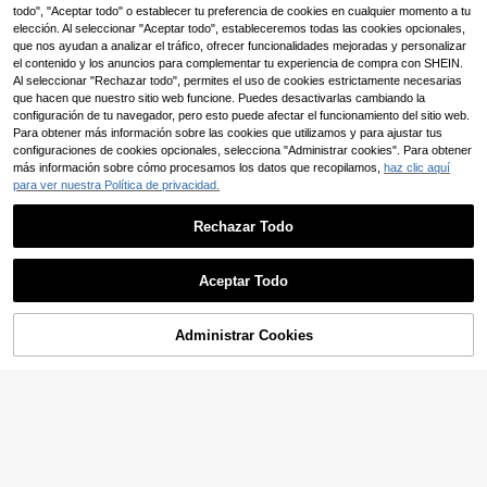
a transparente natural y alargadora,
todo", "Aceptar todo" o establecer tu preferencia de cookies en cualquier momento a tu
3
puntas abiertas, forma de ojo alarga
,70€
elección. Al seleccionar "Aceptar todo", estableceremos todas las cookies opcionales,
da, pestañas de mink falso, para us
que nos ayudan a analizar el tráfico, ofrecer funcionalidades mejoradas y personalizar
o de maquillaje (XF01) Pestañas po
el contenido y los anuncios para complementar tu experiencia de compra con SHEIN.
stizas, pestañas, pestañas postizas,
Al seleccionar "Rechazar todo", permites el uso de cookies estrictamente necesarias
pestañas falsas
que hacen que nuestro sitio web funcione. Puedes desactivarlas cambiando la
configuración de tu navegador, pero esto puede afectar el funcionamiento del sitio web.
Para obtener más información sobre las cookies que utilizamos y para ajustar tus
configuraciones de cookies opcionales, selecciona "Administrar cookies". Para obtener
más información sobre cómo procesamos los datos que recopilamos,
haz clic aquí
para ver nuestra Política de privacidad.
Rechazar Todo
Aceptar Todo
Ahorro de 0,08€
Set de 7 pares de pestañas postiza
s con forma de cola de pez, de 4-16
3
Administrar Cookies
AÑADIR A LA BOLSA
,80€
-2%
3,88€
mm de largo, adecuadas para maqu
illaje diario, de fiesta, citas y festiva
les
10 pares de pestañas postizas trans
parentes semi-largas, pestañas fals
(1000+)
as de visón 3D de ojos de gato cort
3
as y suaves, adecuadas para el extr
,60€
emo exterior, para crear un aspecto
de maquillaje natural