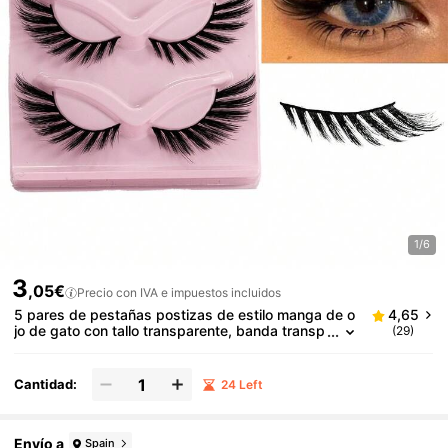
1/6
3
,05€
Precio con IVA e impuestos incluidos
5 pares de pestañas postizas de estilo manga de o
4,65
jo de gato con tallo transparente, banda transp
(29)
arente 3D, pestañas postizas largas y naturale
s con aspecto realista y desordenado, esquinas ext
eriores extendidas, estilo de ala inclinada.
Cantidad:
24 Left
Envío a
Spain