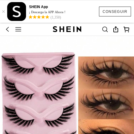
SHEIN App
×
CONSEGUIR
¡ Descarga la APP Ahora !
(1,350)