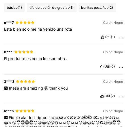
básico
(1)
día de acción de gracias
(1)
bonitas pestañas
(2)
n***7
Color: Negro
Esta
bien
solo
me
ha
venido
una
rota
Útil
(1)
B***.
Color: Negro
El
producto
es
como
lo
esperaba
.
Útil
(0)
3***8
Color: Negro
these
are
amazing
🤩
thank
you
Útil
(2)
h***s
Color: Negro
Fidele
ala
descriptoon
☺☺😭☺💞💞😘😘😇😇😘💞☺😘😘💞☺
😌☺😘😇😇😇😇😍😍😍🤩😘💞☺☺😌☺☺😌😌😁😁😌💞😘😘😇😇