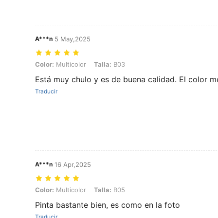
A***n
5 May,2025
Color: Multicolor, Talla: B03
Color:
Multicolor
Talla:
B03
Está muy chulo y es de buena calidad. El color 
Traducir
A***n
16 Apr,2025
Color: Multicolor, Talla: B05
Color:
Multicolor
Talla:
B05
Pinta bastante bien, es como en la foto
Traducir