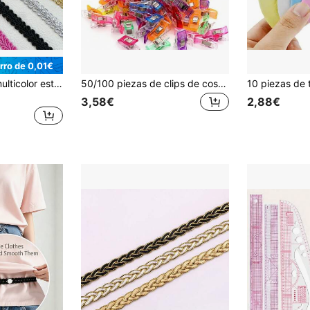
rro de 0,01€
Ribete de encaje multicolor estilo ciempiés clásico, suministros de artesanía y confección, encaje decorativo hecho a mano
50/100 piezas de clips de costura de colores mixtos, clips de posicionamiento de unión coloridos con resorte de acero inoxidable, clips de unión de tela para patchwork, manualidades y suministros de costura, clips de costura de patchwork de plástico, clips de fijación de tela DIY para scrapbooking
3,58€
2,88€