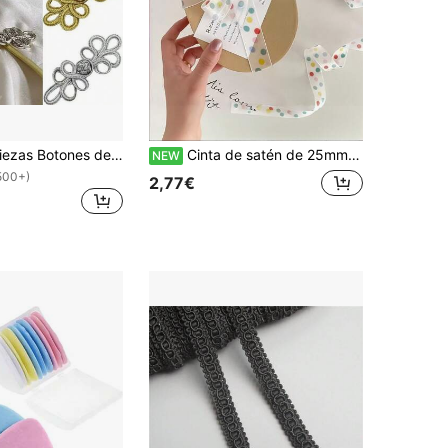
5 piezas/10 piezas Botones de cheongsam chino hechos a mano en varios colores, botones de costura trenzados blancos, botones decorativos con hilo dorado/plateado retro para la cintura, el cuello, las cortinas, el vestuario, adecuados para ropa y manualidades DIY
Cinta de satén de 25mm con lunares de colores mixtos - Cinta decorativa de tela, adecuada para envolver regalos, manualidades de cumpleaños y festividades, lazos para hornear, decoración de fiestas
NEW
500+)
2,77€