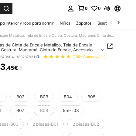
0
0
ar. Press Enter to select.
pa interior y ropa para dormir
Niños
Zapatos
Bisutería Y Accesorio
5 Yardas de Cinta de Encaje Metálico, Tela de Encaje Curva, Costura, Macramé, Cinta de Encaje, Accesorio de Vestimenta DIY para Manualidades de Boda
as de Cinta de Encaje Metálico, Tela de Encaje
 Costura, Macramé, Cinta de Encaje, Accesorio de
enta DIY para Manualidades de Boda
h2409041389287931
(100+ Comentarios)
3
,45€
ICE AND AVAILABILITY
1
B02
B03
B04
B05
6
B07
B08
5m-T03
iezas-B03
2 piezas-B01
2 piezas-B02