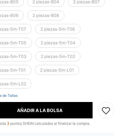
iezas-B05
2 piezas-B04
2 piezas-B07
iezas-B06
2 piezas-B08
iezas-5m-T07
2 piezas-5m-T06
iezas-5m-T05
2 piezas-5m-T04
iezas-5m-T03
2 piezas-5m-T02
iezas-5m-T01
2 piezas-5m-L01
iezas-5m-L02
a de Tallas
AÑADIR A LA BOLSA
asta
3
puntos SHEIN calculados al finalizar la compra.