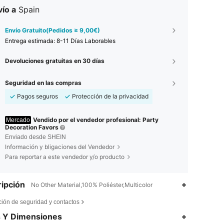
ío a
Spain
Envío Gratuito(Pedidos ≥ 9,00€)
Entrega estimada:
8-11 Días Laborables
Devoluciones gratuitas en 30 días
Seguridad en las compras
Pagos seguros
Protección de la privacidad
Vendido por el vendedor profesional: Party
Mercado
Decoration Favors
Enviado desde SHEIN
Información y bligaciones del Vendedor
Para reportar a este vendedor y/o producto
ipción
No Other Material,100% Poliéster,Multicolor
ción de seguridad y contactos
4,90
10
233
s Y Dimensiones