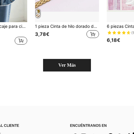
s, suéteres y pantalones, utilizado para acortar la longitud de la ropa, herramienta universal de costura para el hogar
1 pieza Cinta de hilo dorado de 450 cm, accesorio DIY para prendas, textiles del hogar, bolsos, adornos de cortinas
(
3,78€
6,18€
Ver Más
AL CLIENTE
ENCUÉNTRANOS EN
s