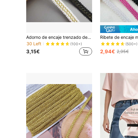
Aho
Adorno de encaje trenzado de 15 mm de ancho, bordado y tejido, para bodas, novias, disfraces, joyería, manualidades y costura
30 Left
(100+)
(500+)
3,15€
2,94€
2,95€