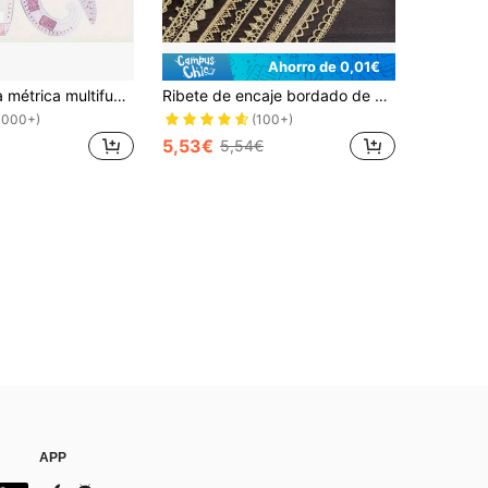
Ahorro de 0,01€
6 piezas Cinta métrica multifunción para medir ropa y Body, herramienta de costura profesional para proyectos de manualidades y DIY
Ribete de encaje bordado de 5 yardas para ropa, vestido de novia, Decoración de flecos para costura
1000+)
(100+)
5,53€
5,54€
APP