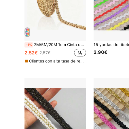
2M/5M/20M 1cm Cinta de Encaje Dorado Tejida con Lazo DIY Hecha a Mano Tela Costura Cinta de Unión, Adecuada para Disfraces de Cosplay Accesorios Hechos a Mano
-1%
2,90€
2,52€
2,57€
Clientes con alta tasa de repetición