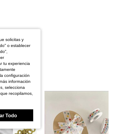
e solicitas y
odo" o establecer
do",
cer
r tu experiencia
ctamente
la configuración
 más información
es, selecciona
 que recopilamos,
ar Todo