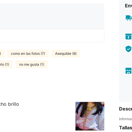
Env
)
como en las fotos (7)
Asequible (6)
lo (1)
no me gusta (1)
ho brillo
Descr
Informa
Talla