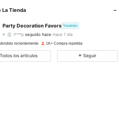
4,90
10
233
 La Tienda
4,90
10
233
Party Decoration Favors
Vendedor
l***p
seguido hace
Hace 1 día
4,90
10
233
Calificación
Artículos
Seguidores
Vendido recientemente
1K+ Compra repetida
4,90
10
233
Todos los artículos
Seguir
4,90
10
233
4,90
10
233
4,90
10
233
4,90
10
233
4,90
10
233