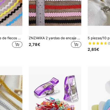
15 yardas de ribete de flecos ondulados y curvos de 5 mm multicolor, adecuado para ropa, costura de faldas, fabricación de flores, decoración de fiestas en el hogar y bodas, cinta de encaje, material de manualidades, cinta de regalo, suministros de decoración de bodas, suministros de regreso a la escuela
ZNZAKKA 2 yardas de encaje trenzado con cinta de Gimp para accesorios de costura, decoración de artesanías DIY
(
2,78€
2,85€