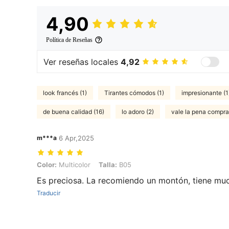
4,90
Política de Reseñas
Ver reseñas locales
4,92
look francés (1)
Tirantes cómodos (1)
impresionante (1
de buena calidad (16)
lo adoro (2)
vale la pena comprar
m***a
6 Apr,2025
Color: Multicolor, Talla: B05
Color:
Multicolor
Talla:
B05
Es preciosa. La recomiendo un montón, tiene muc
Traducir