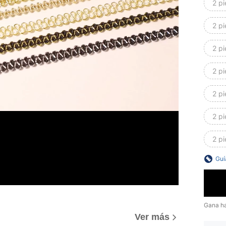
2 p
2 p
2 p
2 p
2 p
2 p
2 p
Guí
Gana h
Ver más