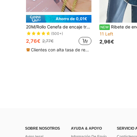
Ahorro de 0,01€
20M/Rollo Cenefa de encaje trenzado metálico de 1cm, cinta de encaje dorado con patrón de flor para decoración de bodas, trajes o joyería, manualidades y costura
Ribete de encaje para cintura, regulador de dobladillo ajustable, extensor de botón invisible, adecuado para camisetas, vestidos, camisa
NEW
(500+)
11 Left
2,76€
2,77€
2,96€
Clientes con alta tasa de repetición
SOBRE NOSOTROS
AYUDA & APOYO
SERVICIO 
Aviso legal
Información De Envío
Contácteno