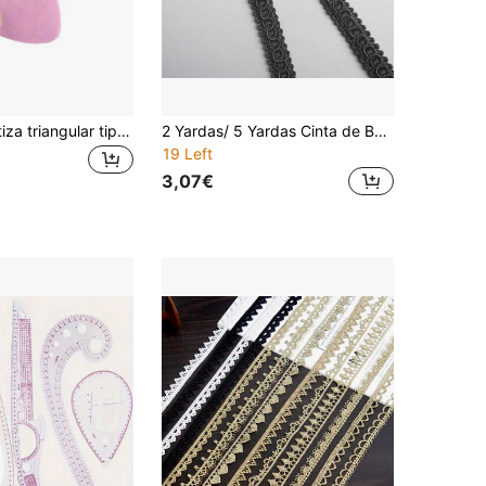
10 piezas de tiza triangular tipo macaron, textura de polvo suave, viene con caja de almacenamiento para una organización fácil, líneas claras para coser y cortar, accesorio esencial para manualidades de tela y alteraciones de ropa, adecuado para uso personal o como regalo para entusiastas de lo hecho a mano
2 Yardas/ 5 Yardas Cinta de Borde de Encaje Negro Blanco Crema de 1cm de Ancho, Recortes de Estilo Vintage Tela Bordada Aplicación Costura Artesanía Boda Vestido Nupcial Adorno DIY Decoración de Fiesta Ropa
19 Left
3,07€