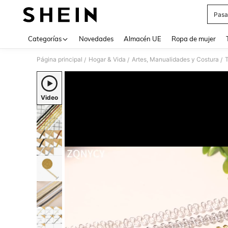
Pasa
Use up 
Categorías
Novedades
Almacén UE
Ropa de mujer
Página principal
Hogar & Vida
Artes, Manualidades y Costura
T
/
/
/
Video