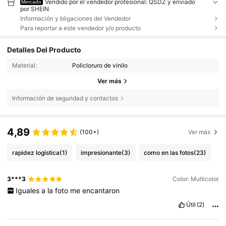
Vendido por el vendedor profesional: QSDZ y enviado
Mercado
por SHEIN
Información y bligaciones del Vendedor
Para reportar a este vendedor y/o producto
Detalles Del Producto
Material:
Policloruro de vinilo
Ver más
Información de seguridad y contactos
4,89
(100+)
Ver más
rapidez logística
(1)
impresionante
(3)
como en las fotos
(23)
3***3
Color: Multicolor
Iguales
a
la
foto
me
encantaron
Útil
(2)