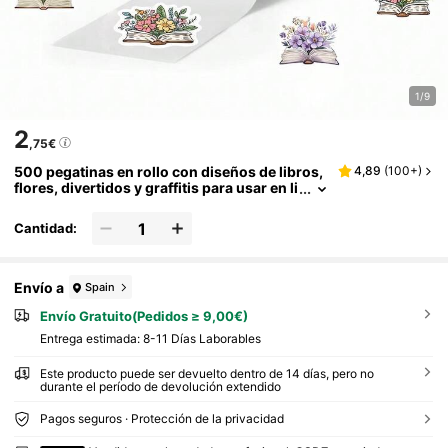
1/9
2
,75€
500 pegatinas en rollo con diseños de libros,
4,89
(
100+
)
flores, divertidos y graffitis para usar en li
bros, Kindle, computadoras portátiles, pa
tinetas, diarios, cuadernos, teléfonos, tazas,
Cantidad:
guitarras, equipaje, computadoras, refrigerad
ores, escritorios y otros útiles escolares pape
lería manualidades libro de sticker estikers
Envío a
Spain
Envío Gratuito(Pedidos ≥ 9,00€)
Entrega estimada:
8-11 Días Laborables
Este producto puede ser devuelto dentro de 14 días, pero no
durante el período de devolución extendido
Pagos seguros · Protección de la privacidad