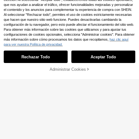
Papelería de Oficina para Manualid
que nos ayudan a analizar el tráfico, ofrecer funcionalidades mejoradas y personalizar
ades Diarias
el contenido y los anuncios para complementar tu experiencia de compra con SHEIN.
Al seleccionar "Rechazar todo", permites el uso de cookies estrictamente necesarias
que hacen que nuestro sitio web funcione. Puedes desactivarlas cambiando la
configuración de tu navegador, pero esto puede afectar el funcionamiento del sitio web.
Para obtener más información sobre las cookies que utilizamos y para ajustar tus
configuraciones de cookies opcionales, selecciona "Administrar cookies". Para obtener
más información sobre cómo procesamos los datos que recopilamos,
haz clic aquí
para ver nuestra Política de privacidad.
Rechazar Todo
Aceptar Todo
500 piezas/Rollo Pegatinas de Cart
2
as de Tarot de Dibujos Animados (Et
,82€
iquetas de 1 Pulgada/10 Diseños po
Administrar Cookies
AÑADIR A LA BOLSA
46 piezas de pegatinas surtidas co
r Rollo) Rollos de Pegatinas Estética
2
n patrón de libros, pegatinas decora
s de Dibujos Animados Autoadhesiv
,48€
tivas creativas y multiusos para ma
as para Sellar Scrapbook, Tarjetas,
nualidades DIY, decoración de cua
Sobres, Hecho a Mano, Tazas, Plan
dernos, útiles escolares de vuelta a
ificadores, Regalos, Suministros par
la escuela
a Fiestas, Suministros Escolares
Ahorro de 0,01€