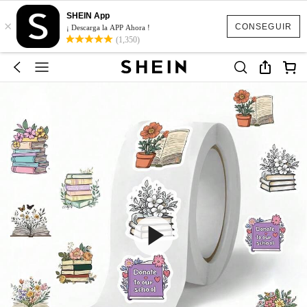
SHEIN App
×
CONSEGUIR
¡ Descarga la APP Ahora !
(1,350)