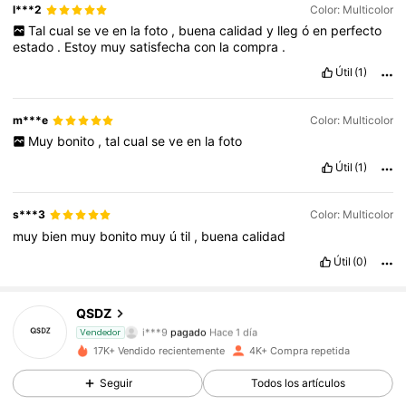
l***2
Color: Multicolor
Tal
cual
se
ve
en
la
foto
,
buena
calidad
y
lleg
ó
en
perfecto
estado
.
Estoy
muy
satisfecha
con
la
compra
.
Útil
(1)
m***e
Color: Multicolor
Muy
bonito
,
tal
cual
se
ve
en
la
foto
Útil
(1)
s***3
Color: Multicolor
muy
bien
muy
bonito
muy
ú
til
,
buena
calidad
329 Seguidores
4,92
Útil
(0)
329 Seguidores
4,92
QSDZ
i***9
pagado
Hace 1 día
Vendedor
J***.
seguido hace
Hace 1 día
17K+ Vendido recientemente
4K+ Compra repetida
329 Seguidores
4,92
Seguir
Todos los artículos