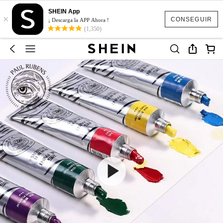
SHEIN App
×
CONSEGUIR
¡ Descarga la APP Ahora !
(1,350)