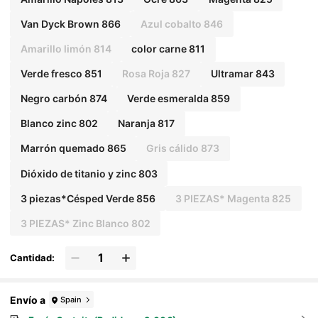
Van Dyck Brown 866
Azul cobalto 846
Amarillo limón 814
color carne 811
Verde fresco 851
Rosa Roja 827
Ultramar 843
Negro carbón 874
Verde esmeralda 859
Blanco zinc 802
Naranja 817
Marrón quemado 865
Gris cálido 873
Dióxido de titanio y zinc 803
3 piezas*Césped Verde 856
3 PIEZAS* Magenta 825
3 PIEZAS* Zinc Blanco 802
Cantidad:
Envío a
Spain