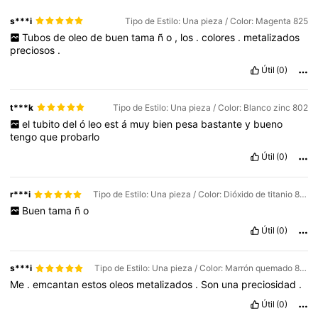
s***i
Tipo de Estilo: Una pieza / Color: Magenta 825
Tubos
de
oleo
de
buen
tama
ñ
o
,
los
.
colores
.
metalizados
preciosos
.
Útil
(0)
t***k
Tipo de Estilo: Una pieza / Color: Blanco zinc 802
el
tubito
del
ó
leo
est
á
muy
bien
pesa
bastante
y
bueno
tengo
que
probarlo
Útil
(0)
r***i
Tipo de Estilo: Una pieza / Color: Dióxido de titanio 801
Buen
tama
ñ
o
Útil
(0)
s***i
Tipo de Estilo: Una pieza / Color: Marrón quemado 865
Me
.
emcantan
estos
oleos
metalizados
.
Son
una
preciosidad
.
77 Seguidores
4,80
Útil
(0)