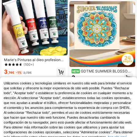
Marie's Pinturas al óleo profesional
es de Marie, tubos de 50ml/1.69oz,
(100+)
suministros de arte a base de pigme
3
GDTME SUMMER BLOSSOM
NEW
ntos de óleo para pintura en lienzo
,74€
-1%
3,78€
S: Libro de colorear relajante con m
3
y manualidades, calidad de artista,
,77€
andalas de conchas de ola de helad
colores ricos, regalos para artistas,
Utilizamos cookies y tecnologías similares en nuestro sitio web para brindar el servicio
o de verano fresco, libro de colorear
principiantes, estudiantes y adultos
de 24 páginas, adecuado para famil
que solicitas y ofrecerte la mejor experiencia de sitio web posible. Puedes "Rechazar
ias y escuelas, regalo ideal para Na
todo", "Aceptar todo" o establecer tu preferencia de cookies en cualquier momento a tu
vidad, cumpleaños, regreso a clase
elección. Al seleccionar "Aceptar todo", estableceremos todas las cookies opcionales,
s y verano, incluye pegatinas exqui
que nos ayudan a analizar el tráfico, ofrecer funcionalidades mejoradas y personalizar
sitas aleatorias
el contenido y los anuncios para complementar tu experiencia de compra con SHEIN.
Al seleccionar "Rechazar todo", permites el uso de cookies estrictamente necesarias
que hacen que nuestro sitio web funcione. Puedes desactivarlas cambiando la
configuración de tu navegador, pero esto puede afectar el funcionamiento del sitio web.
Para obtener más información sobre las cookies que utilizamos y para ajustar tus
configuraciones de cookies opcionales, selecciona "Administrar cookies". Para obtener