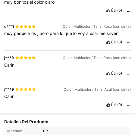
muy
bonitos
el
color
claro
Útil
(0)
d***i
Color: Multicolor / Talla: Rosa (con cinta)
muy
peque
ñ
os
,
pero
para
lo
que
lo
voy
a
usar
me
sirven
Útil
(0)
j***9
Color: Multicolor / Talla: Rosa (con cinta)
Carini
Útil
(0)
j***9
Color: Multicolor / Talla: Azul (con cinta)
Carini
Útil
(0)
Detalles Del Producto
Material:
PP