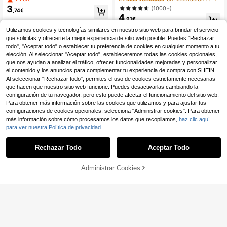
adas soñador, regalo de cumpleaño
es de madera de álamo para guarde
3
(1000+)
,74€
s, decoración de casa de muñecas
ría: Crea instantáneamente una dec
4
de animal lindo, puerta de cuento d
oración de habitación infantil de mo
,91€
e hadas, regalo de Acción de Graci
da
Utilizamos cookies y tecnologías similares en nuestro sitio web para brindar el servicio
as y Navidad, puerta de deseos del
que solicitas y ofrecerte la mejor experiencia de sitio web posible. Puedes "Rechazar
hada de los dientes
todo", "Aceptar todo" o establecer tu preferencia de cookies en cualquier momento a tu
elección. Al seleccionar "Aceptar todo", estableceremos todas las cookies opcionales,
que nos ayudan a analizar el tráfico, ofrecer funcionalidades mejoradas y personalizar
el contenido y los anuncios para complementar tu experiencia de compra con SHEIN.
Al seleccionar "Rechazar todo", permites el uso de cookies estrictamente necesarias
que hacen que nuestro sitio web funcione. Puedes desactivarlas cambiando la
configuración de tu navegador, pero esto puede afectar el funcionamiento del sitio web.
Para obtener más información sobre las cookies que utilizamos y para ajustar tus
configuraciones de cookies opcionales, selecciona "Administrar cookies". Para obtener
más información sobre cómo procesamos los datos que recopilamos,
haz clic aquí
para ver nuestra Política de privacidad.
Rechazar Todo
Aceptar Todo
Administrar Cookies
AÑADIR A LA BOLSA
Lindo gráfico de altura de 4 animale
s pegatina de pared jirafa león cebr
(1000+)
1 pieza Decoración de pared con es
a elefante calcomanías de guarderí
5
4
pejo de nube, estrella y luna, adecu
,68€
,02€
a para decoración de habitación de
ado para guardería, artículos esenci
bebé rosa, arte de pared de medició
ales para recién nacidos, decoració
n de crecimiento educativo
n de habitación, decoración de habi
tación de niñas, artículos esenciale