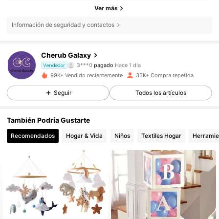
Ver más
Información de seguridad y contactos
4.4K Seguidores
4,85
Cherub Galaxy
3***0
pagado
Hace 1 día
m***a
seguido hace
Hace 1 día
Vendedor
99K+ Vendido recientemente
35K+ Compra repetida
4.4K Seguidores
4,85
Seguir
Todos los artículos
4.4K Seguidores
4,85
También Podría Gustarte
Recomendados
Hogar & Vida
Niños
Textiles Hogar
Herramie
4.4K Seguidores
4,85
4.4K Seguidores
4,85
4.4K Seguidores
4,85