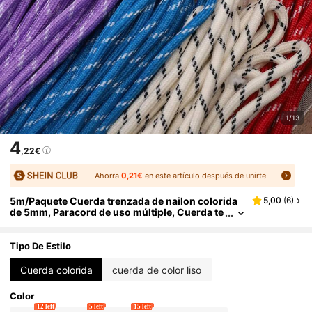
1/13
4
,22€
Ahorra
0,21€
en este artículo después de unirte.
5m/Paquete Cuerda trenzada de nailon colorida
5,00
(
6
)
de 5mm, Paracord de uso múltiple, Cuerda te
jida duradera adecuada para llavero DIY, colg
ante, correa de teléfono, cinturón y talla grande
Tipo De Estilo
Cuerda colorida
cuerda de color liso
Color
12 left
5 left
15 left