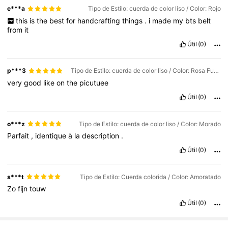
e***a
Tipo de Estilo: cuerda de color liso / Color: Rojo
this
is
the
best
for
handcrafting
things
.
i
made
my
bts
belt
from
it
Útil
(0)
p***3
Tipo de Estilo: cuerda de color liso / Color: Rosa Fucsia
very
good
like
on
the
picutuee
Útil
(0)
o***z
Tipo de Estilo: cuerda de color liso / Color: Morado
Parfait
,
identique
à
la
description
.
Útil
(0)
s***t
Tipo de Estilo: Cuerda colorida / Color: Amoratado
Zo
fijn
touw
Útil
(0)