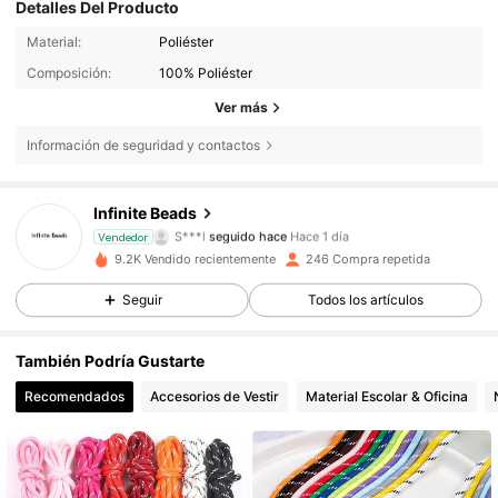
Detalles Del Producto
Material:
Poliéster
Composición:
100% Poliéster
Ver más
210 Seguidores
4,92
Información de seguridad y contactos
210 Seguidores
4,92
Infinite Beads
S***l
seguido hace
Hace 1 día
Vendedor
210 Seguidores
4,92
9.2K Vendido recientemente
246 Compra repetida
Seguir
Todos los artículos
210 Seguidores
4,92
También Podría Gustarte
210 Seguidores
4,92
Recomendados
Accesorios de Vestir
Material Escolar & Oficina
210 Seguidores
4,92
210 Seguidores
4,92