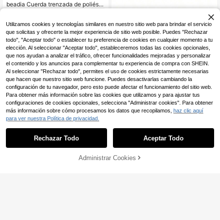
beadia Cuerda trenzada de poliéste
4
r de 5 mm de grosor, cuerda colorid
,24€
a de 5 m, adecuada para manualida
Utilizamos cookies y tecnologías similares en nuestro sitio web para brindar el servicio
des con borlas y proyectos DIY - Di
sponible en negro, azul, rojo, rosa, v
que solicitas y ofrecerte la mejor experiencia de sitio web posible. Puedes "Rechazar
erde, blanco, amarillo, azul claro, na
todo", "Aceptar todo" o establecer tu preferencia de cookies en cualquier momento a tu
ranja y talla grande colores - Excele
elección. Al seleccionar "Aceptar todo", estableceremos todas las cookies opcionales,
nte para hacer cordones de teléfon
que nos ayudan a analizar el tráfico, ofrecer funcionalidades mejoradas y personalizar
o, proyectos DIY, campamento al ai
el contenido y los anuncios para complementar tu experiencia de compra con SHEIN.
re libre, correas para mascotas y tal
Al seleccionar "Rechazar todo", permites el uso de cookies estrictamente necesarias
la grande - Duradera y versátil
que hacen que nuestro sitio web funcione. Puedes desactivarlas cambiando la
configuración de tu navegador, pero esto puede afectar el funcionamiento del sitio web.
Para obtener más información sobre las cookies que utilizamos y para ajustar tus
1 Pieza De Cordón De Cuerda De N
configuraciones de cookies opcionales, selecciona "Administrar cookies". Para obtener
3
ylon De 5 Yardas Y 3 Mm De Espes
,74€
-1%
3,78€
más información sobre cómo procesamos los datos que recopilamos,
haz clic aquí
or, Cuerda Para Collar Y Pulsera Par
acord Para Hacer Joyas
para ver nuestra Política de privacidad.
Rechazar Todo
Aceptar Todo
Administrar Cookies
AÑADIR A LA BOLSA
5-10 piezas Juego de tejido hecho
4
a mano con cuerda de nailon de col
,80€
ores | Materiales para tejer llaveros
y colgantes de mochila | Materiales
de accesorios de joyería hechos a
mano | Excelente regalo del Día de
San Valentín