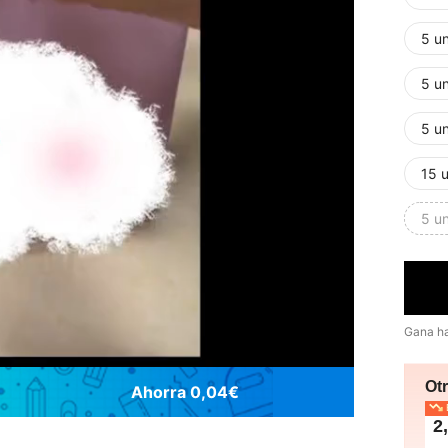
5 un
5 u
5 u
15 u
5 un
Gana h
Ot
Ahorra 0,04€
E
2