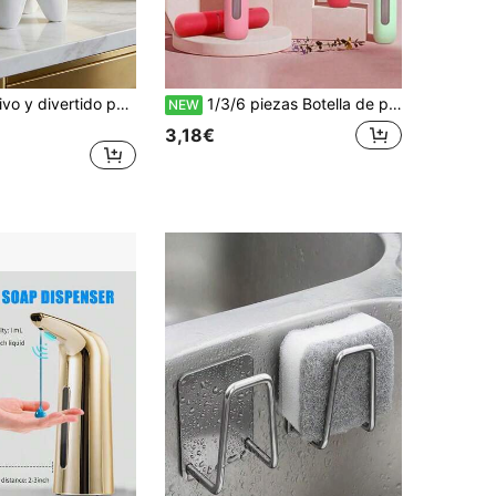
Soporte creativo y divertido para cepillos de dientes, taza con forma de diente grande de color blanco para almacenar cepillos de dientes, contenedor decorativo de cerámica para escritorio para guardar cepillo de dientes, pasta de dientes, maceta, jarrón, artículos de baño. Ideal para la decoración del baño en la temporada de regreso a clases.
1/3/6 piezas Botella de perfume portátil recargable, botella rociadora de tamaño de viaje de 5ml que se puede usar dos veces, botella de perfume portátil estilo macaron, contenedor de muestra (color aleatorio)
NEW
3,18€