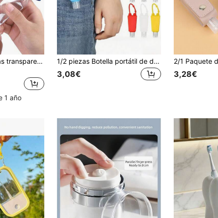
1-20 piezas Botellas transparentes de 50ml (1.7oz) con tapa abatible, tamaño de viaje compacto, adecuadas para desinfectante de manos, champú, gel de baño, loción, decoración del baño del hogar, otoño, vuelta al colegio
1/2 piezas Botella portátil de desinfectante de manos, soporte de botella de desinfectante de manos de tamaño de viaje con funda de silicona colorida y llavero, a prueba de fugas, diseño compacto, adecuado para oficina, viaje y escuela
3,08€
3,28€
e 1 año