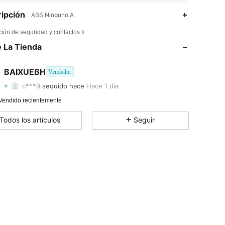
ipción
ABS,Ninguno,A
ción de seguridad y contactos
 La Tienda
BAIXUEBH
Vendedor
c***9
seguido hace
Hace 1 día
4,38
31
21
Calificación
Artículos
Seguidores
Vendido recientemente
Todos los artículos
Seguir