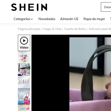
Desi
Use up 
Categorías
Novedades
Almacén UE
Ropa de mujer
Página principal
Hogar & Vida
Cuarto de Baño
Artículos para 
/
/
/
Video