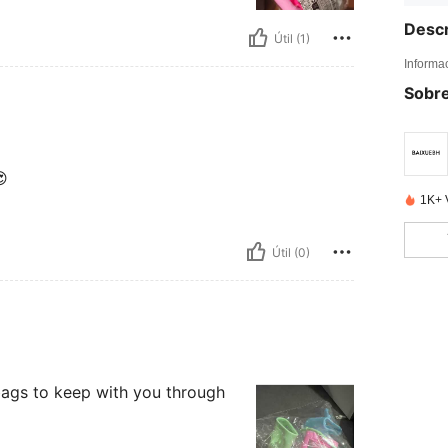
Descr
Útil (1)
Informa
Sobre

1K+ 
Útil (0)
bags to keep with you through