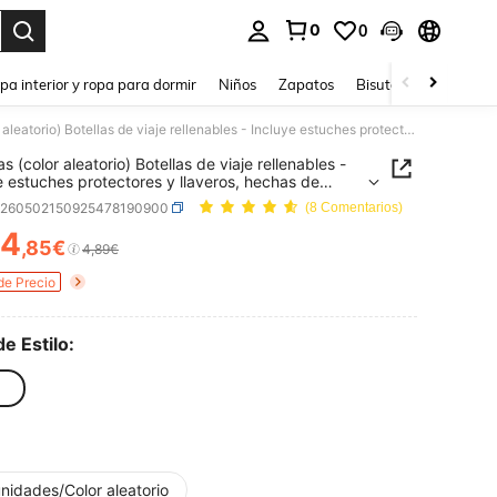
0
0
ar. Press Enter to select.
pa interior y ropa para dormir
Niños
Zapatos
Bisutería Y Accesorio
5 piezas (color aleatorio) Botellas de viaje rellenables - Incluye estuches protectores y llaveros, hechas de plástico transparente, diseño de tapa abatible, adecuadas para descarga de líquidos, lavado a mano, tónicos y cremas
s (color aleatorio) Botellas de viaje rellenables -
e estuches protectores y llaveros, hechas de
co transparente, diseño de tapa abatible,
h260502150925478190900
(8 Comentarios)
das para descarga de líquidos, lavado a mano,
s y cremas
4
,85€
ICE AND AVAILABILITY
4,89€
de Precio
de Estilo:
nidades/Color aleatorio