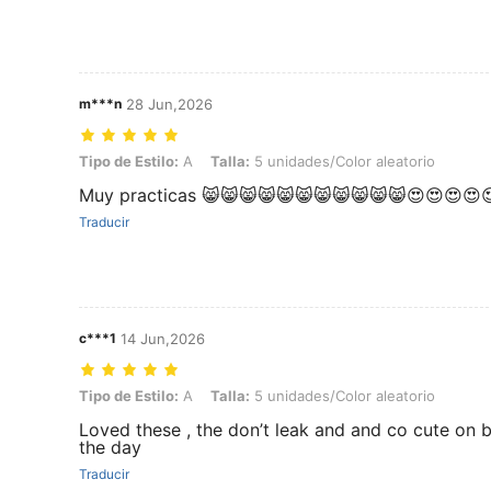
m***n
28 Jun,2026
Tipo de Estilo: A, Talla: 5 unidades/Color aleatorio
Tipo de Estilo:
A
Talla:
5 unidades/Color aleatorio
Muy practicas 😸😸😸😸😸😸😸😸😸😸😸😍😍😍😍
Traducir
c***1
14 Jun,2026
Tipo de Estilo: A, Talla: 5 unidades/Color aleatorio
Tipo de Estilo:
A
Talla:
5 unidades/Color aleatorio
Loved these , the don’t leak and and co cute on 
the day
Traducir