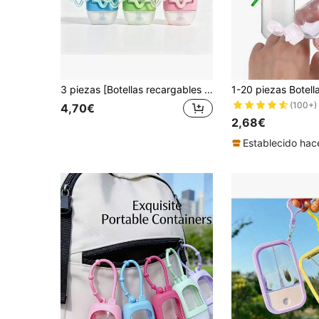
3 piezas [Botellas recargables para apretar] Botellas portátiles pequeñas de desinfectante de manos con funda de silicona, llavero y colgante de estrella, diseño a prueba de fugas, reutilizables para jabón, loción y talla grande, botellas de lavado de manos de tamaño de viaje, con funda de silicona de colores y llavero, adecuadas para oficina, gimnasio, viajes y escuela
(100+)
4,70€
2,68€
Establecido hac