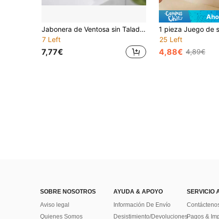
Aho
Jabonera de Ventosa sin Taladro, Soporte de Jabón Montado en la Pared con Diseño de Secado Rápido para Baño, Ducha y Lavabo, Adecuado para Hogares, Apartamentos, Inquilinos, Estudiantes y Dormitorios
7 Left
25 Left
7,77€
4,88€
4,89€
SOBRE NOSOTROS
AYUDA & APOYO
SERVICIO 
Aviso legal
Información De Envío
Contácteno
Quienes Somos
Desistimiento/Devoluciones
Pagos & Im