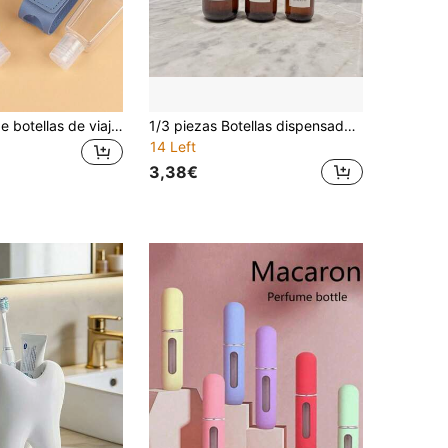
2/1 Paquete de botellas de viaje rellenables, botellas recargables de 30ml con bomba y tapa abatible, estuches para desinfectante de manos sin enjuague, adecuados para excursionismo y actividades al aire libre
1/3 piezas Botellas dispensadoras de loción de hombro inclinado transparente marrón de 100/150/200ml, botellas vacías de plástico con bomba para champú, gel de baño, acondicionador, limpiador facial, loción corporal, recargables para viaje y muestras de hotel
14 Left
3,38€