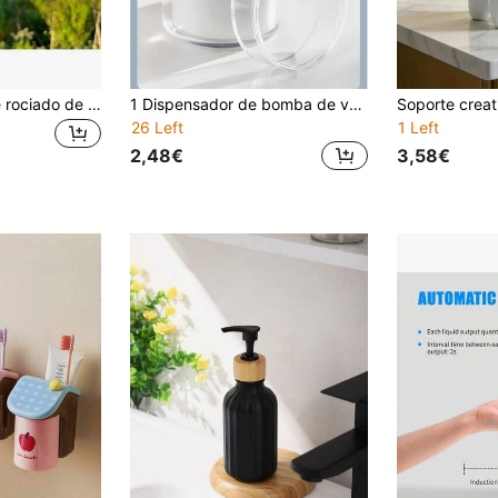
2 piezas Botella de rociado de alta presión portátil, dispensador de tarjetas simple y lindo de varios colores, estuche protector de silicona de dopamina, botella de viaje de bolsillo para almacenamiento de desinfectante de manos con rocío fino, botella de perfume dividida mini, 50ml decoración para el hogar y el baño para la escuela y viajes
1 Dispensador de bomba de vacío, Dispensador de crema cosmética de vacío, Botella de bomba de presión portátil, Para loción, cara, Body, crema de manos, protector solar, limpieza higiénica, Botella de dispensación de viaje, Esenciales de viaje, Viaje, Esencial de vacaciones, Accesorios de baño
26 Left
1 Left
2,48€
3,58€