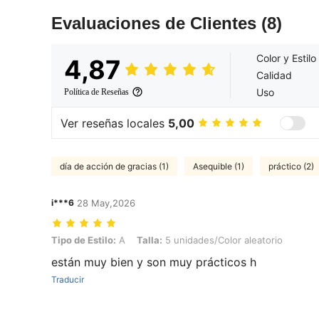
Evaluaciones de Clientes
(8)
Color y Estilo
4,87
Calidad
Uso
Política de Reseñas
Ver reseñas locales
5,00
día de acción de gracias (1)
Asequible (1)
práctico (2)
i***6
28 May,2026
Tipo de Estilo: A, Talla: 5 unidades/Color aleatorio
Tipo de Estilo:
A
Talla:
5 unidades/Color aleatorio
están muy bien y son muy prácticos h
Traducir