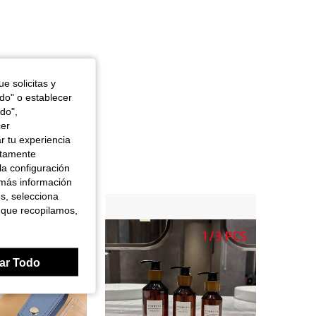
e solicitas y
odo" o establecer
do",
cer
r tu experiencia
ctamente
la configuración
 más información
es, selecciona
 que recopilamos,
ar Todo