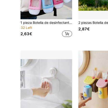
1 pieza Botella de desinfectante de manos sin alcohol con estuche protector y llavero, Body de plástico transparente, tapa abatible, recargable, apta para transportar líquidos de viaje, tónico, loción, etc.
32 Left
2,87€
2,63€