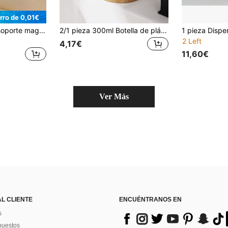
rro de 0,01€
1 pieza Juego de soporte magnético para cepillo de dientes y vaso, soporte magnético para cepillo de dientes, estante de pared para almacenamiento de cepillo de dientes y pasta de dientes, fácil instalación, diseño lindo, drenaje de vaso invertido, seco y no húmedo, almacenamiento 3 en 1 para cepillo de dientes, pasta de dientes y vaso, organización del baño y el hogar
2/1 pieza 300ml Botella de plástico minimalista para jabón líquido con cabezal de bomba de madera y dispensador de gel de ducha de tipo presión hacia abajo con patrón vertical, adecuado para baños, cocinas, apartamentos, casas de huéspedes y hoteles modernos
2 Left
4,17€
11,60€
Ver Más
AL CLIENTE
ENCUÉNTRANOS EN
s
puestos