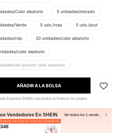
idades/Color aleatorio
5 unidades/morado
nidades/Verde
5 uds./rosa
5 uds./azul
nidades/rojo
20 unidades/color aleatorio
nidades/color aleatorio
idades/sin gancho color aleatorio
AÑADIR A LA BOLSA
asta
5
puntos SHEIN calculados al finalizar la compra.
ros Vendedores En SHEIN
Ver todos los 1 vendedores
l precio más bajo en todos los vendedores
,34€