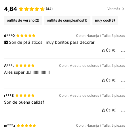
4,84
(44)
Ver más
outfits de verano
(2)
outfits de cumpleaños
(1)
muy cool
(3)
d***0
Color: Naranja / Talla: 5 piezas
Son
de
pl
á
sticos
,
muy
bonitos
para
decorar
Útil
(0)
A***t
Color: Mezcla de colores / Talla: 5 piezas
Alles
super
👍🏽!!!!!!!!!!!!!!!!!
Útil
(0)
r***8
Color: Mezcla de colores / Talla: 5 piezas
Son
de
buena
calidaf
Útil
(0)
m***z
Color: Naranja / Talla: 5 piezas