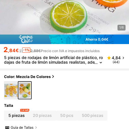
1/6
Ahorra 0,04€
2
,84€
-1%
2,88€
Precio con IVA e impuestos incluidos
5 piezas de rodajas de limón artificial de plástico, ro
4,84
dajas de fruta de limón simuladas realistas, ade
(44)
cuadas para fiestas, hogar, cocina, decoración
de restaurantes, Día de la Madre, cumpleaños, gra
duación, boda, arreglos florales, accesorios de foto
Color: Mezcla De Colores
grafía
Talla
14 left
5 piezas
20 piezas
50 pcs
500 piezas
Guía de Tallas