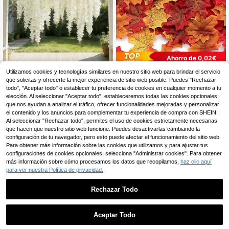
ón de Bodega de Vino y Bar Exhibici
ón de Gabinete y Casa Modelo
Ahorro de 0,02€
30/20 piezas de glicinia blanca arti
5/50/100/200 piezas Hojas de arce
Utilizamos cookies y tecnologías similares en nuestro sitio web para brindar el servicio
ficial de alta gama, densas hebras c
artificiales, decoración de follaje de
19 Left
que solicitas y ofrecerte la mejor experiencia de sitio web posible. Puedes "Rechazar
2
,26€
2,28€
olgantes de fibra de glicinia blanca
otoño de colores mixtos, adecuado
todo", "Aceptar todo" o establecer tu preferencia de cookies en cualquier momento a tu
2
falsa, enredaderas de glicinia artific
para decoración otoñal del hogar, H
,74€
elección. Al seleccionar "Aceptar todo", estableceremos todas las cookies opcionales,
ial, flores artificiales para exteriores,
alloween, Acción de Gracias, boda
que nos ayudan a analizar el tráfico, ofrecer funcionalidades mejoradas y personalizar
decoración navideña, decoración d
s, eventos, fiestas. Decoración de e
el contenido y los anuncios para complementar tu experiencia de compra con SHEIN.
el hogar, decoración para exteriore
scritorio, flores artificiales, plantas f
Al seleccionar "Rechazar todo", permites el uso de cookies estrictamente necesarias
s, adecuado para decoración de bo
alsas
das, hotel, fiesta, fiesta en el jardín,
que hacen que nuestro sitio web funcione. Puedes desactivarlas cambiando la
patio
configuración de tu navegador, pero esto puede afectar el funcionamiento del sitio web.
Para obtener más información sobre las cookies que utilizamos y para ajustar tus
configuraciones de cookies opcionales, selecciona "Administrar cookies". Para obtener
más información sobre cómo procesamos los datos que recopilamos,
haz clic aquí
para ver nuestra Política de privacidad.
Rechazar Todo
Naranjas artificiales, naranjas con a
Aceptar Todo
pariencia de plástico, naranjas artifi
29 Left
ciales, bandejas decorativas de frut