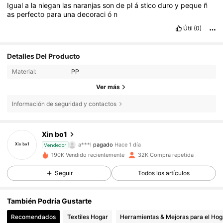
Igual
a
la
niegan
las
naranjas
son
de
pl
á
stico
duro
y
peque
ñ
as
perfecto
para
una
decoraci
ó
n
Útil
(0)
Detalles Del Producto
Material:
PP
Ver más
Información de seguridad y contactos
2K Seguidores
Xin bo1
4,85
a***l
pagado
Hace 1 día
Vendedor
g***a
seguido hace
Hace 1 día
190K Vendido recientemente
32K Compra repetida
2K Seguidores
4,85
Seguir
Todos los artículos
También Podría Gustarte
2K Seguidores
4,85
Recomendados
Textiles Hogar
Herramientas & Mejoras para el Hog