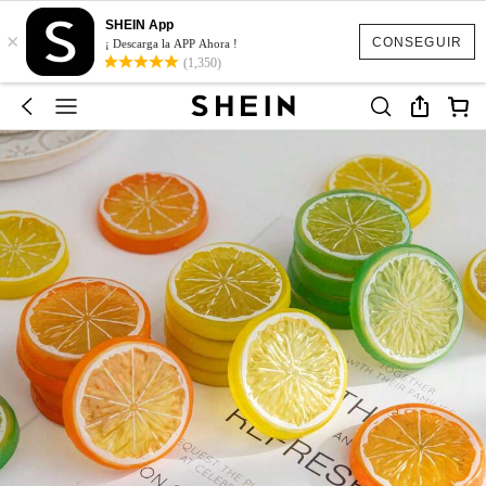
SHEIN App
×
CONSEGUIR
¡ Descarga la APP Ahora !
(1,350)