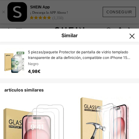
SHEIN App
×
CONSEGUIR
¡ Descarga la APP Ahora !
(1,350)
Similar
5 piezas/paquete Protector de pantalla de vidrio templado
transparente de alta definición, compatible con iPhone 15
PROMAX, 15, 16, 15 PRO, 14, 13, 12, 11, XR, XS, X, 7, 8, 17/17
Negro
Pro/17 Pro Max/17 Air, anti-arañazos, anti-rotura, resistente al
4,98€
agua
artículos similares