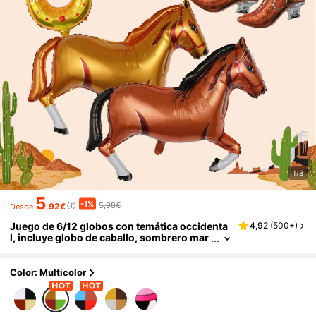
1/8
5
-1%
5,98€
,92€
Desde
Juego de 6/12 globos con temática occidenta
4,92
(
500+
)
l, incluye globo de caballo, sombrero mar
rón, botas, globo de cactus, globo de herr
adura de papel de aluminio, adecuado para te
mática occidental, fiesta de cumpleaños, fiest
Color: Multicolor
a de primer rodeo, despedida de soltero, temá
tica de granja