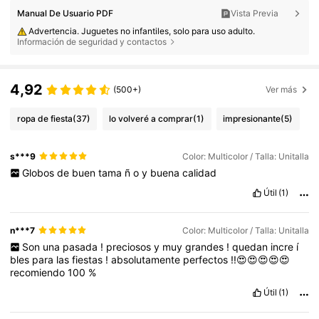
Manual De Usuario PDF
Vista Previa
Advertencia. Juguetes no infantiles, solo para uso adulto.
Información de seguridad y contactos
4,92
(500+)
Ver más
ropa de fiesta
(37)
lo volveré a comprar
(1)
impresionante
(5)
s***9
Color: Multicolor / Talla: Unitalla
Globos
de
buen
tama
ñ
o
y
buena
calidad
Útil
(1)
n***7
Color: Multicolor / Talla: Unitalla
Son
una
pasada
!
preciosos
y
muy
grandes
!
quedan
incre
í
bles
para
las
fiestas
!
absolutamente
perfectos
!!😍😍😍😍😍
recomiendo
100
%
Útil
(1)