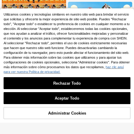
ara fiestas de cumpleaños de espec
táculos ecuestres y vaqueros del o
este
Utilizamos cookies y tecnologías similares en nuestro sitio web para brindar el servicio
que solicitas y ofrecerte la mejor experiencia de sitio web posible. Puedes "Rechazar
bandai Juego de Globos Clásicos G
lobos de Papel de Aluminio Pancart
todo", "Aceptar todo" o establecer tu preferencia de cookies en cualquier momento a tu
5
,09€
a de Feliz Cumpleaños Decoración
elección. Al seleccionar "Aceptar todo", estableceremos todas las cookies opcionales,
de Fondo para Fiesta de Cumpleañ
que nos ayudan a analizar el tráfico, ofrecer funcionalidades mejoradas y personalizar
os de Fan de Anime
el contenido y los anuncios para complementar tu experiencia de compra con SHEIN.
Al seleccionar "Rechazar todo", permites el uso de cookies estrictamente necesarias
que hacen que nuestro sitio web funcione. Puedes desactivarlas cambiando la
configuración de tu navegador, pero esto puede afectar el funcionamiento del sitio web.
Para obtener más información sobre las cookies que utilizamos y para ajustar tus
configuraciones de cookies opcionales, selecciona "Administrar cookies". Para obtener
más información sobre cómo procesamos los datos que recopilamos,
haz clic aquí
Juego de 8 piezas de decoración p
para ver nuestra Política de privacidad.
ara fiesta de cumpleaños con temát
4 Left
ica occidental, incluye sombrero de
6
vaquero rosa, botas de vaquero ros
Rechazar Todo
,22€
as, herradura, globo de papel de alu
minio con forma de caballo blanco,
adecuado para decoración de fiest
Aceptar Todo
a de cumpleaños con globos de tem
127 piezas Conjunto de arco de glo
ática occidental, decoración de des
bos con temática de vaquero occid
pedida de soltera Last Rodeo, decor
17 Left
ental - Globos de aluminio y látex c
ación colgante para interiores y ext
Administrar Cookies
AÑADIR A LA BOLSA
8
on forma de vaca, adecuado para a
eriores, decoración de granja, fiesta
,37€
ctuaciones de rodeo, fiestas de cu
de soltero/soltera
mpleaños con temática occidental
y celebraciones en general