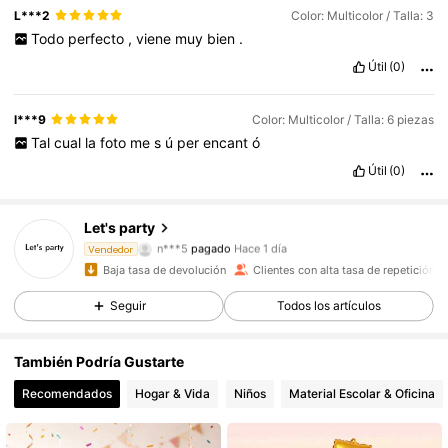
L***2
Color: Multicolor / Talla: 3
Todo
perfecto
,
viene
muy
bien
.
Útil
(0)
l***9
Color: Multicolor / Talla: 6 piezas
Tal
cual
la
foto
me
s
ú
per
encant
ó
Útil
(0)
Let's party
7.8K Seguidores
4,94
n***5
pagado
Hace 1 día
Vendedor
Baja tasa de devolución
Clientes con alta tasa de repetición
7.8K Seguidores
4,94
Seguir
Todos los artículos
También Podría Gustarte
7.8K Seguidores
4,94
Recomendados
Hogar & Vida
Niños
Material Escolar & Oficina
7.8K Seguidores
4,94