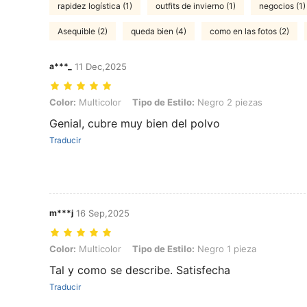
rapidez logística (1)
outfits de invierno (1)
negocios (1)
Asequible (2)
queda bien (4)
como en las fotos (2)
a***_
11 Dec,2025
Color: Multicolor, Tipo de Estilo: Negro 2 piezas
Color:
Multicolor
Tipo de Estilo:
Negro 2 piezas
Genial, cubre muy bien del polvo
Traducir
m***j
16 Sep,2025
Color: Multicolor, Tipo de Estilo: Negro 1 pieza
Color:
Multicolor
Tipo de Estilo:
Negro 1 pieza
Tal y como se describe. Satisfecha
Traducir