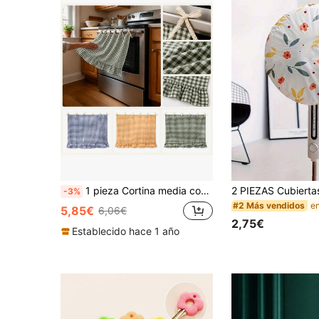
1 pieza Cortina media con volantes a cuadros para horno, cubierta antipolvo y delantal de estilo campestre para electrodomésticos de cocina, apto para horno, lavavajillas y lavadora, decoración de cocina (Tamaño 76*54cm)
-3%
#2 Más vendidos
5,85€
6,06€
2,75€
Establecido hace 1 año