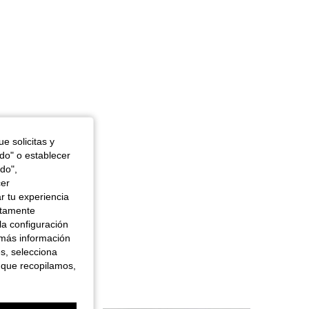
e solicitas y
odo" o establecer
do",
cer
r tu experiencia
ctamente
la configuración
 más información
es, selecciona
 que recopilamos,