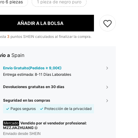
ro 6 piezas
1 pieza de negro puro
AÑADIR A LA BOLSA
asta
3
puntos SHEIN calculados al finalizar la compra.
ío a
Spain
Envío Gratuito(Pedidos ≥ 9,00€)
Entrega estimada:
8-11 Días Laborables
Devoluciones gratuitas en 30 días
Seguridad en las compras
Pagos seguros
Protección de la privacidad
Vendido por el vendedor profesional:
Mercado
MZZJIAZHUANG
Enviado desde SHEIN