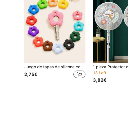
Juego de tapas de silicona con forma de flor multicolor, cubiertas de teclas codificadas por color duraderas, protectores identificadores de teclas de fácil instalación para la gestión de llaves, accesorios lindos para llaveros para uso en el hogar y la oficina, regalos dulces para hermanas, amigas y el Día de San Valentín
13 Left
2,75€
3,82€