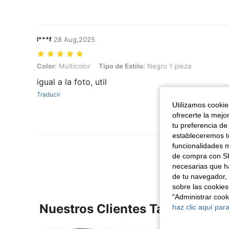
l***f
28 Aug,2025
Color: Multicolor, Tipo de Estilo: Negro 1 pieza
Color:
Multicolor
Tipo de Estilo:
Negro 1 pieza
igual a la foto, util
Traducir
Utilizamos cookies
ofrecerte la mejo
tu preferencia de
estableceremos to
funcionalidades m
Ver Más Re
de compra con SH
necesarias que h
de tu navegador, 
sobre las cookies
"Administrar coo
Nuestros Clientes También Vie
haz clic aquí para