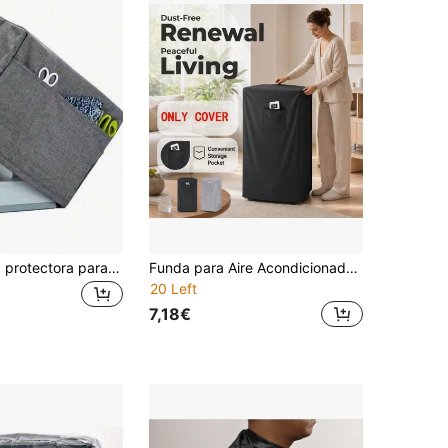
1 pieza Funda protectora para máquina de coser, tela protectora con bolsillo lateral conveniente y asa resistente, se adapta a la mayoría de máquinas y accesorios estándar, bolsa de almacenamiento, organización
Funda para Aire Acondicionado Portátil – Funda Universal de Tela Oxford Impermeable y Resistente al Polvo para Aire Acondicionado Móvil de Casa/Oficina, Anti-Polvo, Anti-Rayaduras y Anti-Humedad
20 Left
7,18€