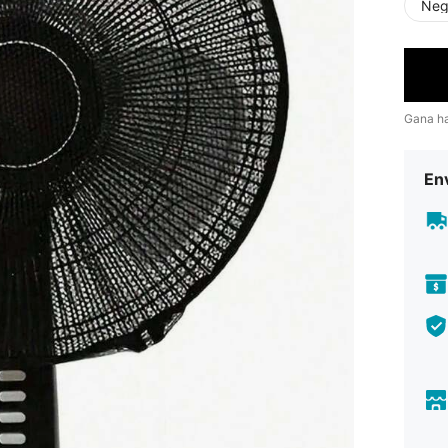
Neg
Gana h
Env