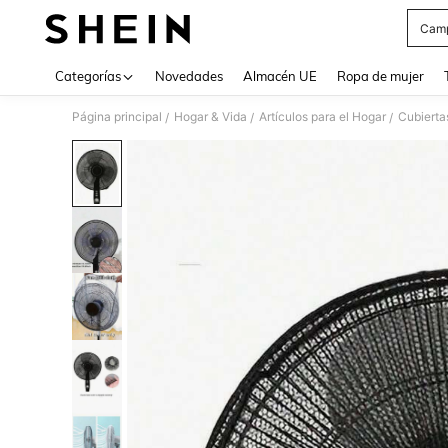
Camp
Use up 
Categorías
Novedades
Almacén UE
Ropa de mujer
Página principal
Hogar & Vida
Artículos para el Hogar
Cubierta
/
/
/