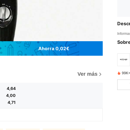
Descr
Informa
Sobre
Ahorra 0,02€
99K+
Ver más
4,64
4,00
4,71