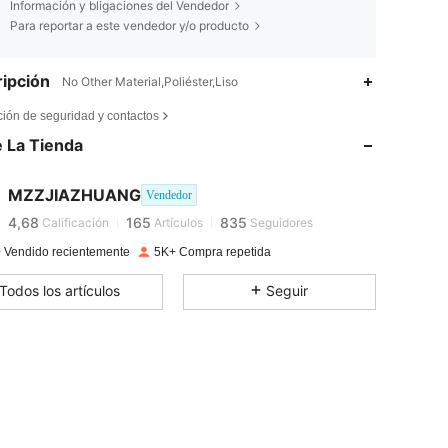
Información y bligaciones del Vendedor
Para reportar a este vendedor y/o producto
ipción
No Other Material,Poliéster,Liso
4,68
165
835
ción de seguridad y contactos
 La Tienda
4,68
165
835
MZZJIAZHUANG
Vendedor
4,68
165
835
Calificación
Artículos
Seguidores
 Vendido recientemente
5K+ Compra repetida
4,68
165
835
Todos los artículos
Seguir
4,68
165
835
4,68
165
835