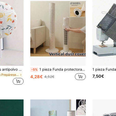
2 PIEZAS Cubiertas antipolvo para ventilador, cubiertas protectoras universales de ventilador de pie de cobertura completa para escuela, oficina, hogar, viaje, bolsas, organizadores, almacenamiento, colores aleatorios, regalo del Día de la Madre, jardín, verano, playa, suave, graduación, felicitaciones graduado, fiesta de graduación, artículos esenciales de viaje y senderismo, herramientas portátiles, artículos esenciales de verano, portátiles de verano
1 pieza Funda protectora universal para ventilador de torre, ventilador de piso y calentador eléctrico, funda protectora de electrodomésticos de cobertura completa. Funda antipolvo de tela con patrón de dibujos animados lindo, adecuada para el hogar y la oficina. A prueba de polvo, a prueba de aceite, fácil de limpiar, protege los dispositivos electrónicos de arañazos y humedad. Decoración del hogar ideal y regalo práctico para familiares y amigos. Regalo de regreso a clases, suministros para dormitorio, accesorio de viaje
-5%
en Prepárese para los meses lluviosos Piezas de cu
7,50€
4,28€
4,52€