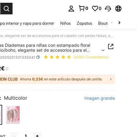
0
0
ar. Press Enter to select.
pa interior y ropa para dormir
Niños
Zapatos
Bisutería Y Accesorio
6 piezas Diademas para niñas con estampado floral bohemio/boho, elegante set de accesorios para el cabello con perlas falsas, adecuado para fiestas de vacaciones y uso diario
as Diademas para niñas con estampado floral
o/boho, elegante set de accesorios para el
o con perlas falsas, adecuado para fiestas de
k2305221321335341
(1000+ Comentarios)
ones y uso diario
2€
ICE AND AVAILABILITY
Ahorra
0,23€
en este artículo después de unirte.
:
Multicolor
Imagen grande
ad: