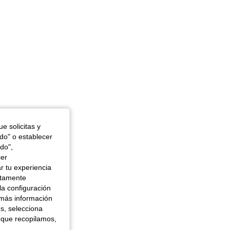
e solicitas y
odo" o establecer
do",
cer
r tu experiencia
ctamente
la configuración
 más información
es, selecciona
 que recopilamos,