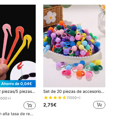
Ahorro de 0,04€
nta desechable de depilación, herramienta de depilación para niñas
Set de 20 piezas de accesorios de pelo con pompones de colores para niñas, elásticos, duraderos, aptos para todos los estilos para usar a diario
(1000+)
1000+)
2,75€
Clientes con alta tasa de repetición