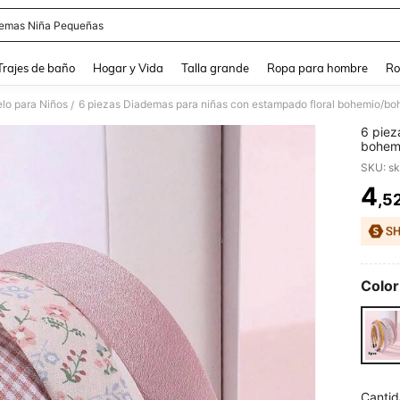
emas Niña Pequeñas
and down arrow keys to navigate search Búsqueda Reciente and Buscar y Encontr
Trajes de baño
Hogar y Vida
Talla grande
Ropa para hombre
Ro
elo para Niños
/
6 piez
bohemi
cabell
SKU: s
vacaci
4
,5
PR
Color
Cantid