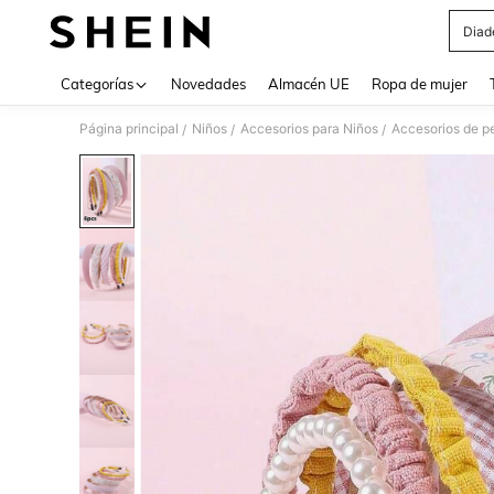
Diad
Use up 
Categorías
Novedades
Almacén UE
Ropa de mujer
Página principal
Niños
Accesorios para Niños
Accesorios de p
/
/
/