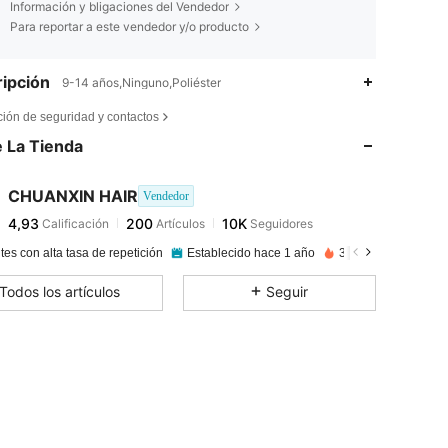
Información y bligaciones del Vendedor
Para reportar a este vendedor y/o producto
ipción
9-14 años,Ninguno,Poliéster
4,93
200
10K
ción de seguridad y contactos
 La Tienda
4,93
200
10K
CHUANXIN HAIR
Vendedor
4,93
200
10K
Calificación
Artículos
Seguidores
l***m
pagado
Hace 1 día
tes con alta tasa de repetición
Establecido hace 1 año
340K Vendido reci
4,93
200
10K
Todos los artículos
Seguir
4,93
200
10K
4,93
200
10K