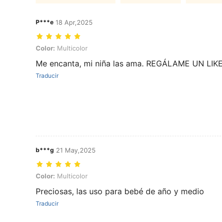
P***e
18 Apr,2025
Color: Multicolor
Color:
Multicolor
Me encanta, mi niña las ama. REGÁLAME UN LIK
Traducir
b***g
21 May,2025
Color: Multicolor
Color:
Multicolor
Preciosas, las uso para bebé de año y medio
Traducir