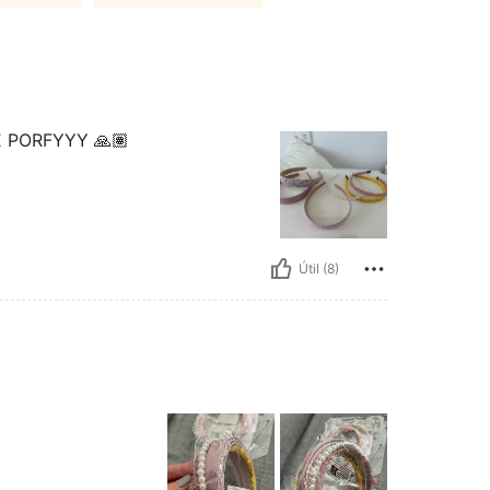
E PORFYYY 🙏🏽
Útil (8)