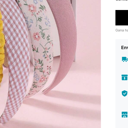
Gana h
Env