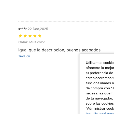
c***r
22 Dec,2025
Color: Multicolor
Color:
Multicolor
igual que la descripcion, buenos acabados
Traducir
Utilizamos cookies
ofrecerte la mejo
tu preferencia de
estableceremos to
funcionalidades m
de compra con SH
Ver Más Re
necesarias que h
de tu navegador, 
sobre las cookies
"Administrar coo
haz clic aquí para