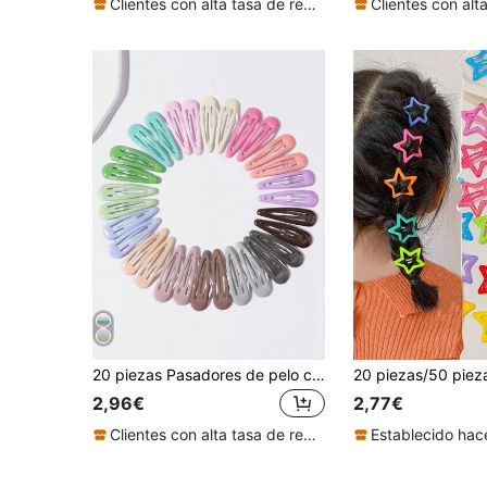
Clientes con alta tasa de repetición
20 piezas Pasadores de pelo con lazo de color caramelo, pasadores BB de gota de arcoíris minimalista, accesorios de pelo dulces y frescos para niñas, colores aleatorios
2,96€
2,77€
Clientes con alta tasa de repetición
Establecido hac