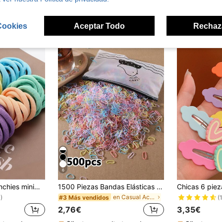
ron
Cookies
Aceptar Todo
Rechaz
6
50 piezas de Scrunchies minimalistas y prácticos, accesorios de cabello para el hogar diario adecuados para niñas en la temporada de regreso a la escuela
1500 Piezas Bandas Elásticas Desechables de Tamaño Mini Diámetro 0.47 Pulgadas para Cabello de Niñas, Sujetadores de Coleta, Accesorios para el Cabello Adecuados para Uso Diario
en Casual Accesorios para el cabello para niños
#3 Más vendidos
)
(
2,76€
3,35€