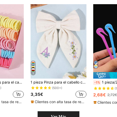
5
100 piezas de ligas para el cabello coloridas y no dañinas para niñas, adecuadas para uso diario
1 pieza Pinza para el cabello con lazo blanco de 26 letras, Pinza para el cabello con letra bordada & flor, Accesorio de moda para el cabello de niñas, Regalo para fiestas, Regalo de vuelta a la escuela
1 pieza/2 piezas/5 piezas Herramie
-1%
)
(500+)
(
3,35€
2,68€
2,72€
Clientes con alta tasa de repetición
Clientes con alta tasa de repetición
Ver Más