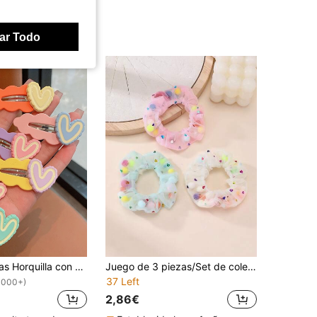
ar Todo
Chicas 6 piezas Horquilla con adorno de corazón para vida diaria
Juego de 3 piezas/Set de coleteros de malla con pompones para niñas, adecuado para decoración diaria
37 Left
1000+)
2,86€