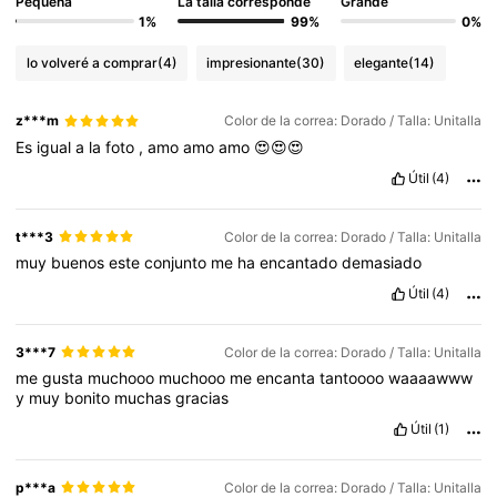
Pequeña
La talla corresponde
Grande
1%
99%
0%
lo volveré a comprar
(4)
impresionante
(30)
elegante
(14)
z***m
Color de la correa: Dorado / Talla: Unitalla
Es
igual
a
la
foto
,
amo
amo
amo
😍😍😍
Útil
(4)
t***3
Color de la correa: Dorado / Talla: Unitalla
muy
buenos
este
conjunto
me
ha
encantado
demasiado
Útil
(4)
3***7
Color de la correa: Dorado / Talla: Unitalla
me
gusta
muchooo
muchooo
me
encanta
tantoooo
waaaawww
y
muy
bonito
muchas
gracias
Útil
(1)
p***a
Color de la correa: Dorado / Talla: Unitalla