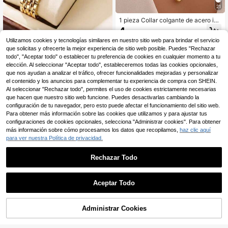
21
1 pieza Collar colgante de acero ino
xidable con diseño de gota de agua
4
,35€
minimalista de alta gama y estilo ret
Nuevo reloj de lujo cuadrado dorad
Utilizamos cookies y tecnologías similares en nuestro sitio web para brindar el servicio
ro
o para niña, elegante esfera con nú
#1 Más vendidos
en Aleación De Zinc Conjuntos de relojes para muje
que solicitas y ofrecerte la mejor experiencia de sitio web posible. Puedes "Rechazar
meros romanos, reloj de pulsera de
todo", "Aceptar todo" o establecer tu preferencia de cookies en cualquier momento a tu
5
cuarzo con pulsera de metal, perfec
,67€
elección. Al seleccionar "Aceptar todo", estableceremos todas las cookies opcionales,
to para la oficina y el uso diario
que nos ayudan a analizar el tráfico, ofrecer funcionalidades mejoradas y personalizar
el contenido y los anuncios para complementar tu experiencia de compra con SHEIN.
Al seleccionar "Rechazar todo", permites el uso de cookies estrictamente necesarias
que hacen que nuestro sitio web funcione. Puedes desactivarlas cambiando la
configuración de tu navegador, pero esto puede afectar el funcionamiento del sitio web.
Para obtener más información sobre las cookies que utilizamos y para ajustar tus
configuraciones de cookies opcionales, selecciona "Administrar cookies". Para obtener
más información sobre cómo procesamos los datos que recopilamos,
haz clic aquí
para ver nuestra Política de privacidad.
Rechazar Todo
Aceptar Todo
Administrar Cookies
AÑADIR A LA BOLSA