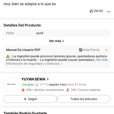
muy
bien
se
adapta
a
lo
que
es
Útil
(0)
Detalles Del Producto
Estilo:
punk
Ver más
Manual De Usuario PDF
Vista Previa
- La ingestión puede provocar lesiones graves, quemaduras química
s internas o la muerte. - La ingestión puede causar quemaduras graves
...
Ver todo
en tan solo 2 horas. - Si se ha ingerido una pila o se ha introducido en al
Información de seguridad y contactos
guna parte del cuerpo, busque atención médica de inmediato. - Manten
ga las pilas nuevas y usadas fuera del alcance de los niños. - Asegúres
4.3K Seguidores
4,69
e de que el compartimento de las pilas esté siempre bien cerrado.
YUYAN SEWA
z***5
seguido hace
Hace 23 horas
p***9
está navegando
Vendedor
4.3K Seguidores
4,69
99K+ Vendido recientemente
14K+ Compra repetida
Seguir
Todos los artículos
4.3K Seguidores
4,69
También Podría Gustarte