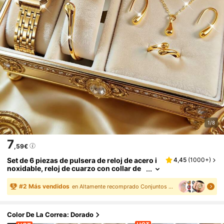
1/8
7
,59€
Set de 6 piezas de pulsera de reloj de acero i
4,45
(
1000+
)
noxidable, reloj de cuarzo con collar de
gota de agua, pulsera, anillo y pendiente
s, regalo de cumpleaños,
#
2
Más vendidos
en Altamente recomprado Conjuntos de relojes para
Color De La Correa: Dorado