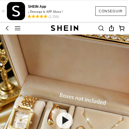
SHEIN App
×
CONSEGUIR
¡ Descarga la APP Ahora !
(1,350)