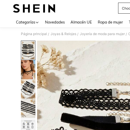
Choc
Use up 
Categorías
Novedades
Almacén UE
Ropa de mujer
Página principal
Joyas & Relojes
Joyería de moda para mujer
C
/
/
/