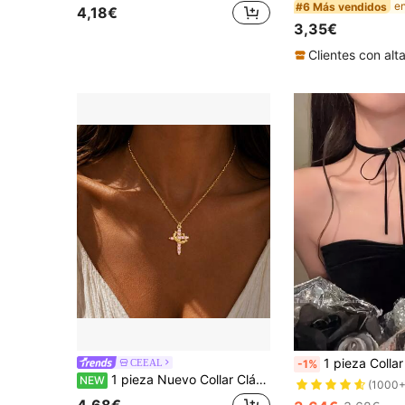
#6 Más vendidos
4,18€
3,35€
1 pieza Collar gargantilla de terciopelo con
CEEAL
-1%
1 pieza Nuevo Collar Clásico con Colgante de Corona y Cruz de Acero Inoxidable Dorado para Mujeres
NEW
(1000+
4,68€