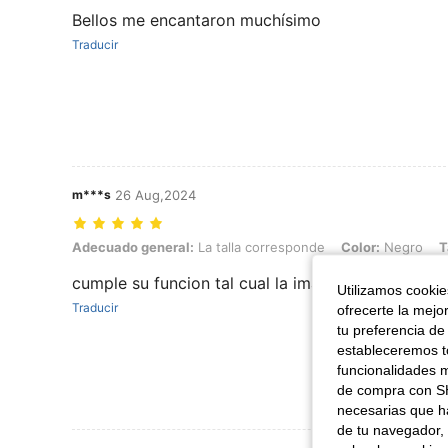
Bellos me encantaron muchísimo
Traducir
m***s
26 Aug,2024
Adecuado general: La talla corresponde, Color: Negro, Talla: Unitall
Adecuado general:
La talla corresponde
Color:
Negro
T
cumple su funcion tal cual la imagen buen precio
Utilizamos cookies
Traducir
ofrecerte la mejo
tu preferencia de
estableceremos to
funcionalidades m
de compra con SH
necesarias que h
de tu navegador, 