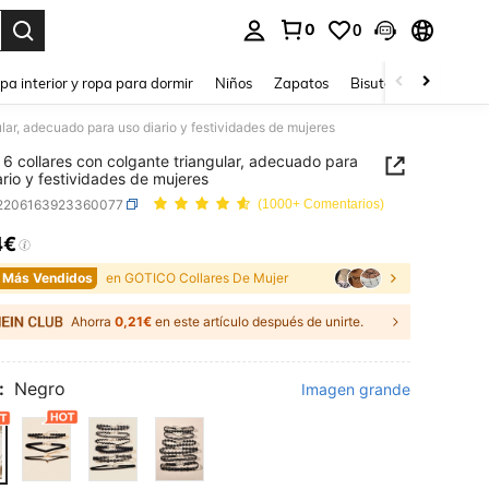
0
0
ar. Press Enter to select.
pa interior y ropa para dormir
Niños
Zapatos
Bisutería Y Accesorio
ular, adecuado para uso diario y festividades de mujeres
 6 collares con colgante triangular, adecuado para
ario y festividades de mujeres
j2206163923360077
(1000+ Comentarios)
4€
ICE AND AVAILABILITY
 Más Vendidos
en GÓTICO Collares De Mujer
Ahorra
0,21€
en este artículo después de unirte.
:
Negro
Imagen grande