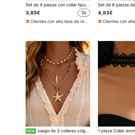
Set de 4 piezas con collar tipo choker de triángulo, colgante y flecos con diseño de flor negra
3,85€
4,93€
Clientes con alta tasa de repetición
Juego de 3 collares colgantes de estilo metálico con cuentas coloridas y redondas, diseño geométrico vintage elegante y minimalista con elementos de estrella de mar, concha y pez, para vacaciones, fiestas, citas, regalo y uso diario
NEW