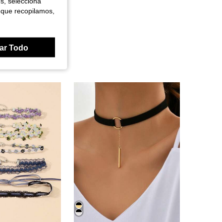
es, selecciona
 que recopilamos,
ar Todo