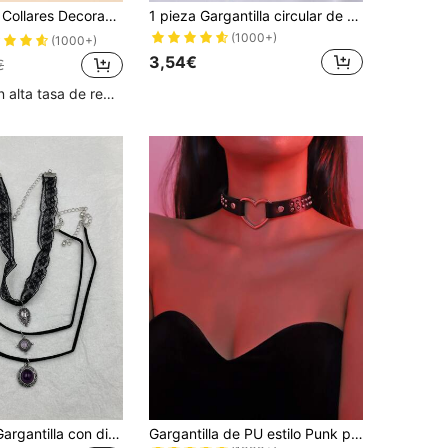
s Decorados Con Encaje Floral
1 pieza Gargantilla circular de tela de ante sintética negra con colgante de palito y cadena para mujeres, collar de verano gótico
(1000+)
(1000+)
3,54€
€
Clientes con alta tasa de repetición
en Negro Gargantillas para mujer
#1 Más vendidos
3 piezas/set Gargantilla con diseño de redondo
Gargantilla de PU estilo Punk para mujer, 1 pieza, con tachuelas de corazón metálico y hebilla, accesorios callejeros de Hip Hop
(1000+)