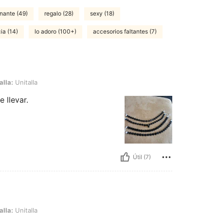
nante (49)
regalo (28)
sexy (18)
ia (14)
lo adoro (100+)
accesorios faltantes (7)
a
alla:
Unitalla
 llevar.
Útil (7)
a
alla:
Unitalla