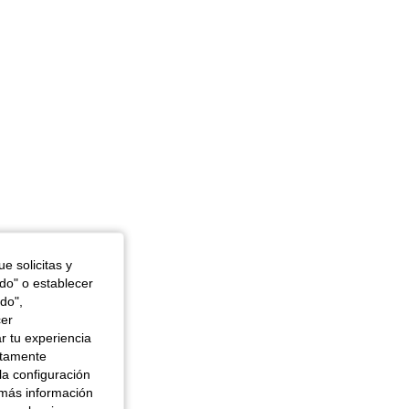
e solicitas y
odo" o establecer
do",
cer
r tu experiencia
ctamente
la configuración
 más información