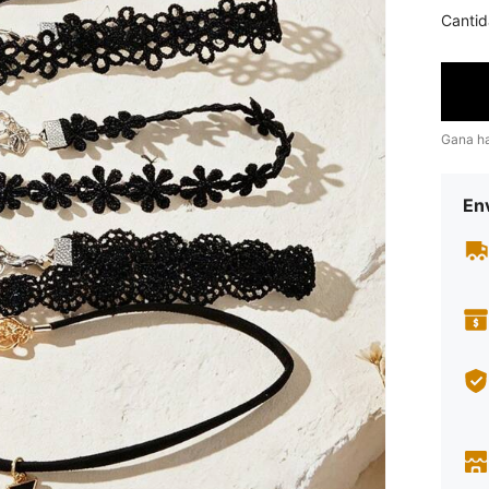
Cantid
Gana h
Env