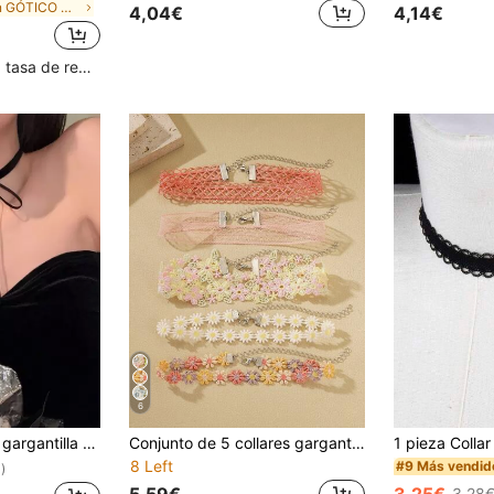
en GÓTICO Collares De Mujer
4,04€
4,14€
Clientes con alta tasa de repetición
6
 lazo estilo retro coreano para mujer
Conjunto de 5 collares gargantilla con flores románticas - Gargantillas de flores de ganchillo y encaje - Regalo de joyería elegante para mujeres por cumpleaños, aniversario
8 Left
#9 Más vendid
)
5,59€
3,25€
3,28