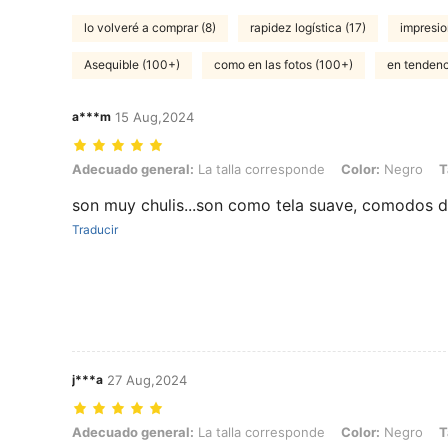
lo volveré a comprar (8)
rapidez logística (17)
impresio
Asequible (100+)
como en las fotos (100+)
en tendenc
a***m
15 Aug,2024
Adecuado general: La talla corresponde, Color: Negro, Talla: Unitall
Adecuado general:
La talla corresponde
Color:
Negro
T
son muy chulis...son como tela suave, comodos de
Traducir
j***a
27 Aug,2024
Adecuado general: La talla corresponde, Color: Negro, Talla: Unitall
Adecuado general:
La talla corresponde
Color:
Negro
T