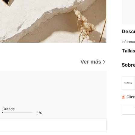
Descr
Informa
Talla
)
Ver más
Sobre
Clien
Grande
1%