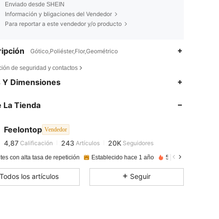
Enviado desde SHEIN
Información y bligaciones del Vendedor
Para reportar a este vendedor y/o producto
ipción
Gótico,Poliéster,Flor,Geométrico
ción de seguridad y contactos
4,87
243
20K
s Y Dimensiones
 La Tienda
4,87
243
20K
Feelontop
Vendedor
4,87
243
20K
Calificación
Artículos
Seguidores
v***2
pagado
Hace 1 día
tes con alta tasa de repetición
Establecido hace 1 año
500K+ Vendido rec
4,87
243
20K
Todos los artículos
Seguir
4,87
243
20K