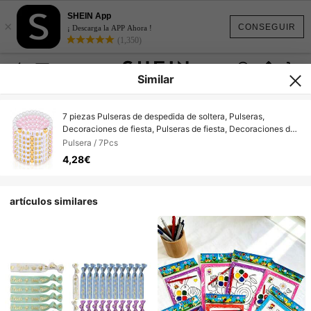
SHEIN App
×
CONSEGUIR
¡ Descarga la APP Ahora !
(1,350)
Similar
7 piezas Pulseras de despedida de soltera, Pulseras,
Decoraciones de fiesta, Pulseras de fiesta, Decoraciones de
despedida de soltera, Regalos de boda, Collares de estilo
Pulsera / 7Pcs
casual, Adecuado para mujeres adultas, Decoraciones de
4,28€
fiesta de novia, Estilo bohemio, Artículos de fiesta, Accesorios
de playa
artículos similares