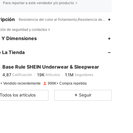
Para reportar a este vendedor y/o producto
ipción
Resistencia del color al frotamiento,Resistencia del color al lavado
ción de seguridad y contactos
4,87
19K
1.1M
s Y Dimensiones
 La Tienda
4,87
19K
1.1M
Base Rule SHEIN Underwear & Sleepwear
4,87
19K
1.1M
Calificación
Artículos
Seguidores
3***8
pagado
Hace 1 día
+ Vendido recientemente
999K+ Compra repetida
4,87
19K
1.1M
Todos los artículos
Seguir
4,87
19K
1.1M
4,87
19K
1.1M