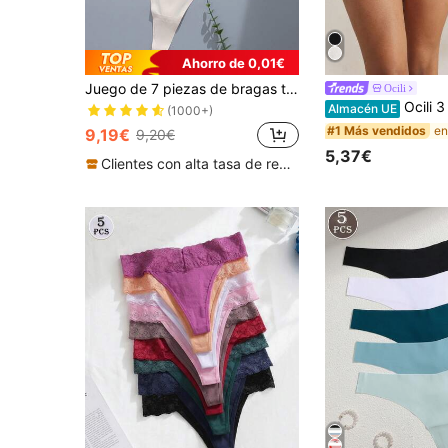
Ahorro de 0,01€
Juego de 7 piezas de bragas tanga sin costuras para mujer, coloridas, sexys y suaves, para traje de baño bikini, regalo de San Valentín, Navidad y Halloween
Ocili
Ocili 3 piezas/paquete Mini
Almacén UE
(1000+)
#1 Más vendidos
9,19€
9,20€
5,37€
Clientes con alta tasa de repetición