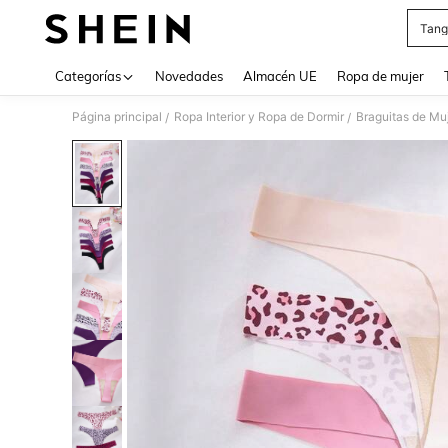
Tang
Use up 
Categorías
Novedades
Almacén UE
Ropa de mujer
Página principal
Ropa Interior y Ropa de Dormir
Braguitas de Mu
/
/