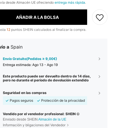
nvía desde Almacén UE ofreciendo
entrega más rápida
.
AÑADIR A LA BOLSA
asta
12
puntos SHEIN calculados al finalizar la compra.
ío a
Spain
Envío Gratuito(Pedidos ≥ 9,00€)
Entrega estimada:
Ago 13 - Ago 19
Este producto puede ser devuelto dentro de 14 días,
pero no durante el período de devolución extendido
Seguridad en las compras
Pagos seguros
Protección de la privacidad
Vendido por el vendedor profesional: SHEIN
Enviado desde SHEIN
Almacén de la UE
Información y bligaciones del Vendedor