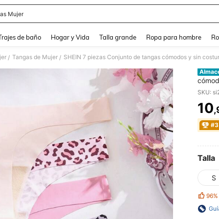
as Mujer
and down arrow keys to navigate search Búsqueda Reciente and Buscar y Encontr
Trajes de baño
Hogar y Vida
Talla grande
Ropa para hombre
Ro
jer
Tangas de Mujer
SHEIN 7 piezas Conjunto de tangas cómodos y sin costur
/
/
Almac
cómodo
tiro b
SKU: s
10
,
PR
#3
Talla
S
96%
Guí