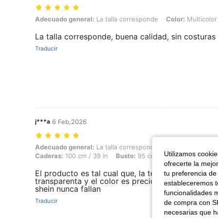
Adecuado general: La talla corresponde, Color: Multicolor, Talla: M
Adecuado general:
La talla corresponde
Color:
Multicolor
La talla corresponde, buena calidad, sin costuras
Traducir
j***a
6 Feb,2026
Adecuado general: La talla corresponde, Altura: 163 cm / 64 in, Peso: 
Adecuado general:
La talla corresponde
Altura:
163 cm / 
Utilizamos cookies
Caderas:
100 cm / 39 in
Busto:
95 cm / 37 in
Cintura:
67
ofrecerte la mejo
El producto es tal cual que, la tela es de calidad,
tu preferencia de
transparenta y el color es precioso, los producto
estableceremos to
shein nunca fallan
funcionalidades m
Traducir
de compra con SH
necesarias que h