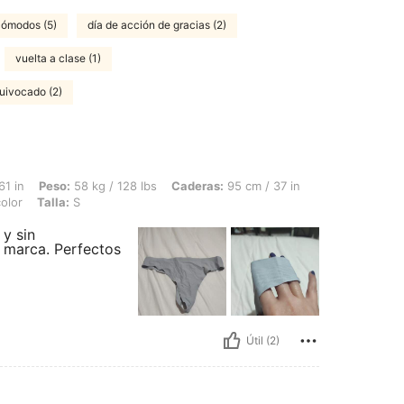
cómodos (5)
día de acción de gracias (2)
vuelta a clase (1)
quivocado (2)
58 kg / 128 lbs, Caderas: 95 cm / 37 in, Cintura: 69 cm / 27 in, Busto: 85 cm / 33 in
61 in
Peso:
58 kg / 128 lbs
Caderas:
95 cm / 37 in
olor
Talla:
S
y sin
i marca. Perfectos
Útil (2)