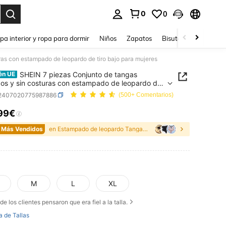
0
0
ar. Press Enter to select.
pa interior y ropa para dormir
Niños
Zapatos
Bisutería Y Accesorio
as con estampado de leopardo de tiro bajo para mujeres
SHEIN 7 piezas Conjunto de tangas
én UE
s y sin costuras con estampado de leopardo de
ajo para mujeres
i2407020775987886
(500+ Comentarios)
99€
ICE AND AVAILABILITY
 Más Vendidos
en Estampado de leopardo Tangas de mujer
M
L
XL
de los clientes pensaron que era fiel a la talla.
a de Tallas