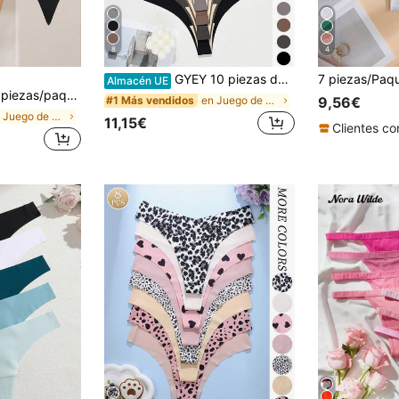
8
4
GYEY 10 piezas de bragas tanga sin costuras para mujer, tonos de color Maillard - Lencería de mezcla de nailon suave y cómoda, tonos marrones y púrpuras, de cintura baja, ajuste elástico, opaco, ropa interior cómoda | Estilo minimalista | Mezcla de nailon elástico, uso diario
Almacén UE
 Tanga sin costuras de talle bajo, Cómodo casual
en Juego de 10 piezas Tangas de mujer
#1 Más vendidos
9,56€
en Juego de 1 pieza Tangas de mujer
11,15€