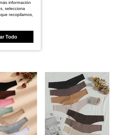
 más información
es, selecciona
 que recopilamos,
ar Todo