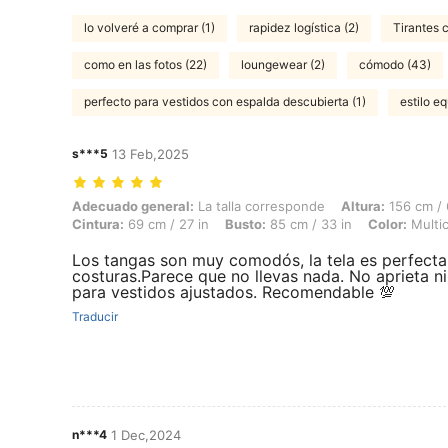
lo volveré a comprar (1)
rapidez logística (2)
Tirantes 
como en las fotos (22)
loungewear (2)
cómodo (43)
perfecto para vestidos con espalda descubierta (1)
estilo e
s***5
13 Feb,2025
Adecuado general: La talla corresponde, Altura: 156 cm / 61 in, Peso: 
Adecuado general:
La talla corresponde
Altura:
156 cm / 
Cintura:
69 cm / 27 in
Busto:
85 cm / 33 in
Color:
Multic
Los tangas son muy comodós, la tela es perfecta 
costuras.Parece que no llevas nada. No aprieta n
para vestidos ajustados. Recomendable 💯
Traducir
n***4
1 Dec,2024