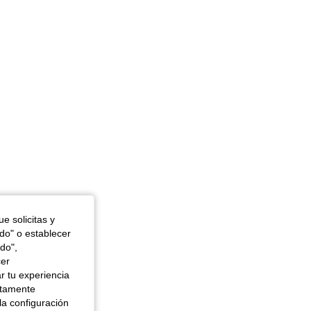
 in, Color: Multicolor, Talla: M
e solicitas y
odo" o establecer
do",
cer
r tu experiencia
ctamente
la configuración