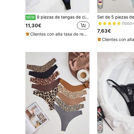
5
9 piezas de tangas de cintura baja con banda de encaje, bragas sexys y de moda para mujer
NEW
(1000+
11,30€
7,63€
Clientes con alta tasa de repetición
4