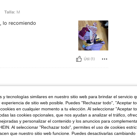
Talla:
M
 , lo recomiendo
Útil (1)
66 kg / 146 lbs, Caderas: 100 cm / 39 in, Busto: 95 cm / 37 in, Cintura: 67 cm / 26
64 in
Peso:
66 kg / 146 lbs
 y tecnologías similares en nuestro sitio web para brindar el servicio qu
 cm / 26 in
Color:
Multicolor
Talla:
M
r experiencia de sitio web posible. Puedes "Rechazar todo", "Aceptar t
 no
 cookies en cualquier momento a tu elección. Al seleccionar "Aceptar to
s de
das las cookies opcionales, que nos ayudan a analizar el tráfico, ofre
ejoradas y personalizar el contenido y los anuncios para complementa
EIN. Al seleccionar "Rechazar todo", permites el uso de cookies estri
acen que nuestro sitio web funcione. Puedes desactivarlas cambiando 