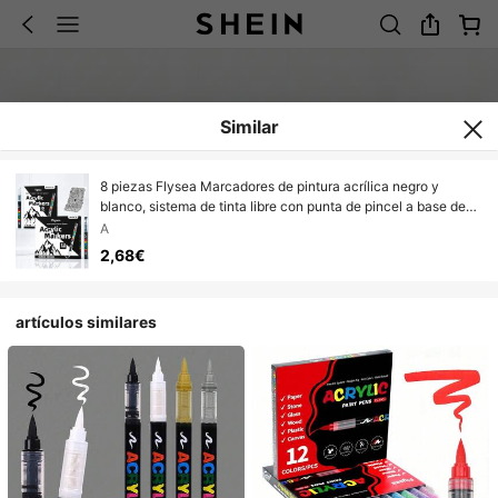
Similar
8 piezas Flysea Marcadores de pintura acrílica negro y
blanco, sistema de tinta libre con punta de pincel a base de
agua, marcadores acrílicos para pintar rocas, piedras,
A
cerámica, vidrio, madera, lienzo, suministros de manualidades
2,68€
y arte DIY
artículos similares