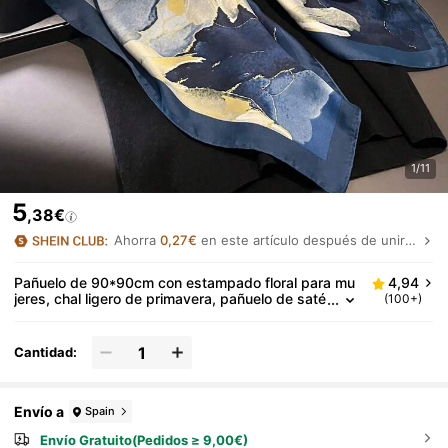
1/11
5
,38€
Ahorra
0,27€
en este artículo después de unirte.
Pañuelo de 90*90cm con estampado floral para mu
4,94
jeres, chal ligero de primavera, pañuelo de saté
(100+)
n de moda, adecuado para uso diario, playa, va
caciones, esencial de viaje
Cantidad:
Envío a
Spain
Envío Gratuito(Pedidos ≥ 9,00€)