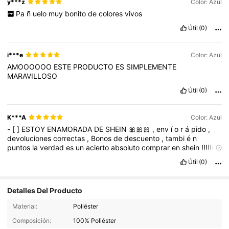
y***z
Color: Azul
Pa
ñ
uelo
muy
bonito
de
colores
vivos
Útil
(0)
i***e
Color: Azul
AMOOOOOO
ESTE
PRODUCTO
ES
SIMPLEMENTE
MARAVILLOSO
Útil
(0)
K***A
Color: Azul
-
[
]
ESTOY
ENAMORADA
DE
SHEIN
🎀🎀🎀
,
env
í
o
r
á
pido
,
devoluciones
correctas
,
Bonos
de
descuento
,
tambi
é
n
puntos
la
verdad
es
un
acierto
absoluto
comprar
en
shein
!!!!!!
Los
art
í
culos
cada
d
í
a
se
superan
m
á
s
y
la
calidad
es
Útil
(0)
excelente
!
Pantalones
👖,
👚
Blusas
o
vestidos
todo
es
un
acierto
🥰🥰🥰🥰🥰🥰🥰🥰🥰🥰🥰🥰🥰🥰🥰🥰🥰🥰🥰🥰
-
[
]
Puntos
por
favor
chicas
!!
-
[
]
Puntos
por
favor
chicas
!!!
Puntos
por
Detalles Del Producto
favor
chicas
!!!
Puntos
por
favor
chicas
!!!
Puntos
por
favor
chicas
!!!
Material:
Poliéster
Composición:
100% Poliéster