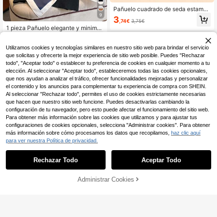
Pañuelo cuadrado de seda estampa
9
do para mujer, transpirable y versáti
3
,74€
3,75€
l, accesorio para el cabello, el cuell
1 pieza Pañuelo elegante y minimali
o y el bolso, 1 pieza, 26.77 pulgadas
sta de mujer con estampado, de 90
5
,24€
D de tela de sarga, adecuado para
Utilizamos cookies y tecnologías similares en nuestro sitio web para brindar el servicio
uso casual y de moda en la calle, se
puede usar como pañuelo para la c
que solicitas y ofrecerte la mejor experiencia de sitio web posible. Puedes "Rechazar
abeza, diadema, opción ideal para r
todo", "Aceptar todo" o establecer tu preferencia de cookies en cualquier momento a tu
ealzar tu apariencia general.
elección. Al seleccionar "Aceptar todo", estableceremos todas las cookies opcionales,
que nos ayudan a analizar el tráfico, ofrecer funcionalidades mejoradas y personalizar
el contenido y los anuncios para complementar tu experiencia de compra con SHEIN.
Al seleccionar "Rechazar todo", permites el uso de cookies estrictamente necesarias
que hacen que nuestro sitio web funcione. Puedes desactivarlas cambiando la
configuración de tu navegador, pero esto puede afectar el funcionamiento del sitio web.
Para obtener más información sobre las cookies que utilizamos y para ajustar tus
configuraciones de cookies opcionales, selecciona "Administrar cookies". Para obtener
más información sobre cómo procesamos los datos que recopilamos,
haz clic aquí
para ver nuestra Política de privacidad.
Rechazar Todo
Aceptar Todo
1 pieza Pañuelo de mujer con esta
Administrar Cookies
AÑADIR A LA BOLSA
4
mpado abstracto de moda para la vi
4
,14€
4,18€
da diaria, pañuelo, diadema, ideal p
1 pieza Bufanda de gasa a rayas pa
ara vestir tu look en invierno y otoñ
ra mujer, primavera/verano, versátil
o
4
,68€
y de moda, protección solar, apta p