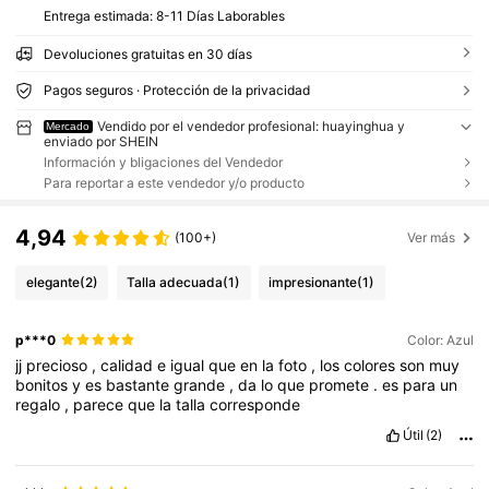
Entrega estimada:
8-11 Días Laborables
Devoluciones gratuitas en 30 días
Pagos seguros · Protección de la privacidad
Vendido por el vendedor profesional: huayinghua y
Mercado
enviado por SHEIN
Información y bligaciones del Vendedor
Para reportar a este vendedor y/o producto
4,94
(100+)
Ver más
elegante
(2)
Talla adecuada
(1)
impresionante
(1)
p***0
Color: Azul
jj
precioso
,
calidad
e
igual
que
en
la
foto
,
los
colores
son
muy
bonitos
y
es
bastante
grande
,
da
lo
que
promete
.
es
para
un
regalo
,
parece
que
la
talla
corresponde
Útil
(2)