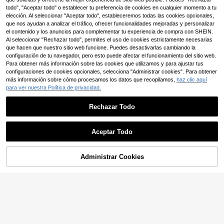
5
todo", "Aceptar todo" o establecer tu preferencia de cookies en cualquier momento a tu
elección. Al seleccionar "Aceptar todo", estableceremos todas las cookies opcionales,
Ahorro de 0,03€
que nos ayudan a analizar el tráfico, ofrecer funcionalidades mejoradas y personalizar
1 Set/10 Sets Cepillo de Masaje par
el contenido y los anuncios para complementar tu experiencia de compra con SHEIN.
2
a el Cabello con Forma de Espiral d
Al seleccionar "Rechazar todo", permites el uso de cookies estrictamente necesarias
,75€
-1%
2,78€
e Mosquito, Incluye 1 Pieza Botella
que hacen que nuestro sitio web funcione. Puedes desactivarlas cambiando la
de Rociado Continuo de 200ml, Ac
configuración de tu navegador, pero esto puede afectar el funcionamiento del sitio web.
cesorios para el Cabello
Para obtener más información sobre las cookies que utilizamos y para ajustar tus
configuraciones de cookies opcionales, selecciona "Administrar cookies". Para obtener
más información sobre cómo procesamos los datos que recopilamos,
haz clic aquí
8
para ver nuestra Política de privacidad.
Tapiz de Bandera Nacional Persona
6
lizado, Bandera Nacional Rosa Pers
,48€
Rechazar Todo
onalizada, Foto Personalizable, Par
a Cumpleaños, Boda, Día de San Va
lentín, Aniversario, Decoración de H
abitación, Fiesta, Regalo de Navida
Aceptar Todo
d, Decoración del Hogar, Estética d
el Dormitorio, Decoración y Tela Co
lgante para Dormitorio de Estudiant
Administrar Cookies
e al Inicio del Año Escolar
Comprar
Categoría
Trends
Cesta
Yo
13
Cojín Personalizable con Foto - Coj
ín Personalizado con Impresión de
#1 Más vendidos
en Otros Peluches y juguetes de peluche para niños
Cara Doble Cara para Papá, Mamá,
6
,97€
Amigos, Parejas, Graduación, Cump