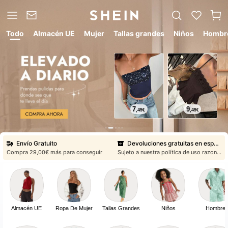
Todo
Almacén UE
Mujer
Tallas grandes
Niños
Hombr
Prueba gratuita
Centro de prueba gratuita
7
9
,49
€
,49
€
Precios todo incluido, sin costes inesperados
Ofertas fiables a precios que te encantarán
Envío Gratuito
Devoluciones gratuitas en españa
Compra ⁦29,00€⁩ más para conseguir
Sujeto a nuestra política de uso razonable
Prueba gratuita
Centro de prueba gratuita
Precios todo incluido, sin costes inesperados
Ofertas fiables a precios que te encantarán
Almacén UE
Ropa De Mujer
Tallas Grandes
Niños
Hombre