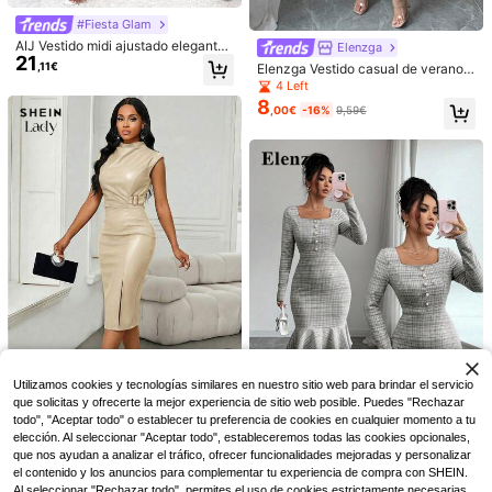
ario, Navidad, Año Nuevo y otras oc
#Fiesta Glam
asiones
AIJ Vestido midi ajustado elegante
Elenzga
21
de manga larga para mujer con det
,11€
Elenzga Vestido casual de verano d
alle fruncido, escote en V favorece
e cuello redondo con textura simpl
4 Left
dor y tela de elasticidad media para
e, adecuado para invitados a boda
8
un ajuste cómodo en color negro
,00€
-16%
9,59€
s, vacaciones
7
11
Glimmora
Glimmora Vestido de mujer con tiran
#vestidoDeFiestaConCintura
16
tes finos, volantes y estampado co
,99€
Elenzga Vestido elegant
Almacén UE
mpleto
13
e de fiesta de unicolor con mangas
,63€
-36%
21,57€
acampanadas
Utilizamos cookies y tecnologías similares en nuestro sitio web para brindar el servicio
que solicitas y ofrecerte la mejor experiencia de sitio web posible. Puedes "Rechazar
todo", "Aceptar todo" o establecer tu preferencia de cookies en cualquier momento a tu
SHEIN Lady
elección. Al seleccionar "Aceptar todo", estableceremos todas las cookies opcionales,
SHEIN Lady Vestido de verano de u
que nos ayudan a analizar el tráfico, ofrecer funcionalidades mejoradas y personalizar
nicolor de ajuste ceñido y longitud
1 Left
Elenzga
el contenido y los anuncios para complementar tu experiencia de compra con SHEIN.
media, adecuado para ir al trabajo
17
,54€
Elenzga Vestido de mujer de cuello
Al seleccionar "Rechazar todo", permites el uso de cookies estrictamente necesarias