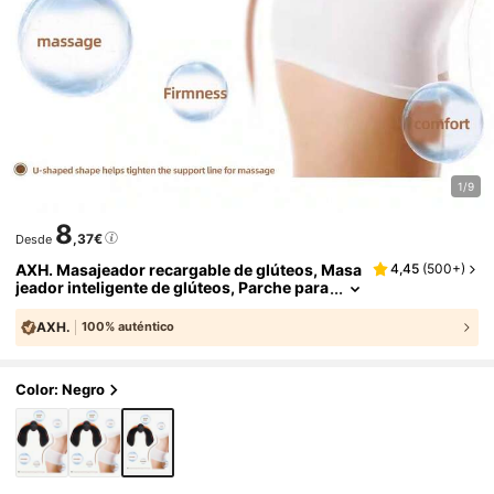
1/9
8
,37€
Desde
AXH. Masajeador recargable de glúteos, Masa
4,45
(
500+
)
jeador inteligente de glúteos, Parche para
glúteos, Realce de glúteos, Levantamient
o de glúteos, Parche de fitness, Dispositivo pa
AXH.
100% auténtico
ra el hogar, Entrenador de glúteos relajado
Color: Negro