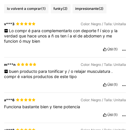
lo volveré a comprar
(1)
funky
(2)
impresionante
(2)
v***3
Color: Negro / Talla: Unitalla
Lo
compr
é
para
complementarlo
con
deporte
f
í
sico
y
la
verdad
que
hace
unos
a
ñ
os
ten
í
a
el
de
abdomen
y
me
funcion
ó
muy
bien
Útil
(1)
m***n
Color: Negro / Talla: Unitalla
buen
producto
para
tonificar
y
/
o
relajar
musculatura
.
compr
é
varios
productos
de
este
tipo
Útil
(1)
a***6
Color: Negro / Talla: Unitalla
Funciona
bastante
bien
y
tiene
potencia
Útil
(1)