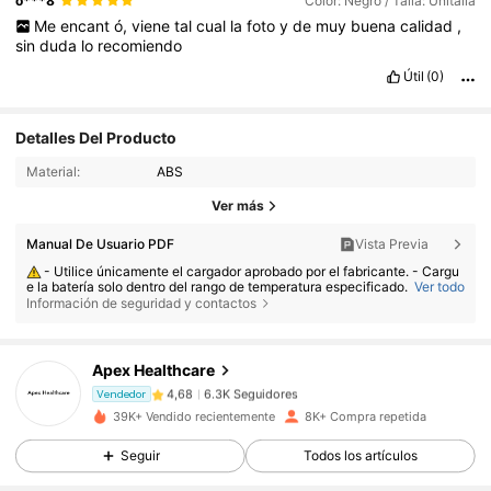
o***8
Color: Negro / Talla: Unitalla
Me
encant
ó,
viene
tal
cual
la
foto
y
de
muy
buena
calidad
,
sin
duda
lo
recomiendo
Útil
(0)
Detalles Del Producto
Material:
ABS
Ver más
Manual De Usuario PDF
Vista Previa
- Utilice únicamente el cargador aprobado por el fabricante. - Cargu
6.3K Seguidores
4,68
e la batería solo dentro del rango de temperatura especificado.
Ver todo
Información de seguridad y contactos
- Reemplazar la batería por una de tipo incorrecto puede provocar u
n incendio o una explosión. - Arrojar la batería al fuego o a un horno cali
ente, o aplastarla o cortarla, puede provocar una explosión. - Dejar la b
6.3K Seguidores
4,68
atería en condiciones de calor extremo o baja presión atmosférica pued
e provocar una explosión o la fuga de líquido o gas inflamable.
Apex Healthcare
6.3K Seguidores
4,68
Vendedor
39K+ Vendido recientemente
8K+ Compra repetida
6.3K Seguidores
4,68
Seguir
Todos los artículos