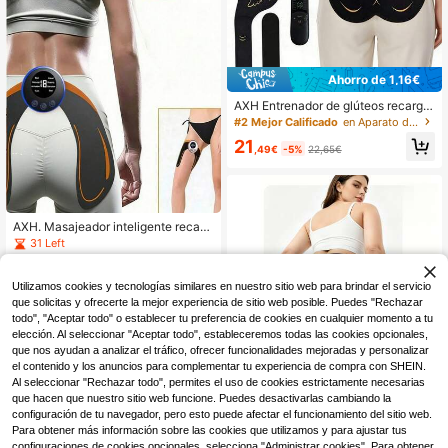
Ahorro de 1,16€
#2 Mejor Calificado
en Aparato de masaje y relajación
18 Left
AXH Entrenador de glúteos recarga
ble y estimulador muscular con con
#2 Mejor Calificado
#2 Mejor Calificado
en Aparato de masaje y relajación
en Aparato de masaje y relajación
trol remoto - Cinturón de glúteos co
18 Left
18 Left
21
n diseño de mariposa, unisex, ideal
,49€
-5%
22,65€
#2 Mejor Calificado
en Aparato de masaje y relajación
para acondicionamiento físico en el
18 Left
hogar y recuperación muscular, ma
sajeador muscular, herramienta de s
alud moderna, diseño de ajuste cóm
odo
AXH. Masajeador inteligente recarg
able para glúteos, parche embellec
31 Left
edor de glúteos, parche de levanta
8
miento de glúteos, dispositivo para
,77€
el hogar, entrenador de moldeado d
Utilizamos cookies y tecnologías similares en nuestro sitio web para brindar el servicio
e glúteos para personas encorvada
que solicitas y ofrecerte la mejor experiencia de sitio web posible. Puedes "Rechazar
s
todo", "Aceptar todo" o establecer tu preferencia de cookies en cualquier momento a tu
elección. Al seleccionar "Aceptar todo", estableceremos todas las cookies opcionales,
que nos ayudan a analizar el tráfico, ofrecer funcionalidades mejoradas y personalizar
el contenido y los anuncios para complementar tu experiencia de compra con SHEIN.
Ahorro de 0,02€
Al seleccionar "Rechazar todo", permites el uso de cookies estrictamente necesarias
que hacen que nuestro sitio web funcione. Puedes desactivarlas cambiando la
Shorts levantadores y moldeadores
configuración de tu navegador, pero esto puede afectar el funcionamiento del sitio web.
de glúteos con estimulación muscul
28 Left
Para obtener más información sobre las cookies que utilizamos y para ajustar tus
ar EMS para mujeres, dispositivo po
32
rtátil de estimulación musciva pasiv
configuraciones de cookies opcionales, selecciona "Administrar cookies". Para obtener
,75€
32,77€