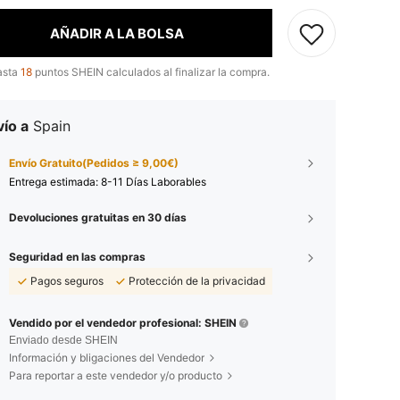
AÑADIR A LA BOLSA
asta
18
puntos SHEIN calculados al finalizar la compra.
ío a
Spain
Envío Gratuito(Pedidos ≥ 9,00€)
Entrega estimada:
8-11 Días Laborables
Devoluciones gratuitas en 30 días
Seguridad en las compras
Pagos seguros
Protección de la privacidad
Vendido por el vendedor profesional: SHEIN
Enviado desde SHEIN
Información y bligaciones del Vendedor
Para reportar a este vendedor y/o producto