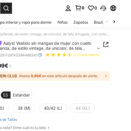
0
0
ar. Press Enter to select.
pa interior y ropa para dormir
Niños
Zapatos
Bisutería Y Accesorio
Aalyst Vestido sin mangas de mujer con cuello de bufanda, de estilo vintage, de unicolor, de tela arrugada, con cintura elástica y bajo acampanado, elegante, chic, ligero, lujoso, casual, bohemio, para vacaciones/trabajo y traslados
Aalyst Vestido sin mangas de mujer con cuello
anda, de estilo vintage, de unicolor, de tela
da, con cintura elástica y bajo acampanado,
z251129743394486341
(2 Comentarios)
e, chic, ligero, lujoso, casual, bohemio, para
ones/trabajo y traslados
09€
ICE AND AVAILABILITY
Ahorra
0,80€
en este artículo después de unirte.
ES
Estándar
(S)
38 (M)
40/42 (L)
44 (XL)
a de Tallas
u talla? Dime cuál es tu talla