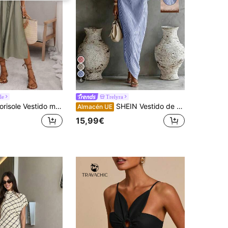
6
le
Trelyra
midi suelto con cuello de camisa y botones para mujer, verde salvia, verano, casual modesto, vacaciones, festivo, elegante retro francés para oficina y desplazamientos
SHEIN Vestido de mujer elegante y casual de alta gama con hombro asimétrico, rayas y abertura, vestido de primavera/verano para mujer, vacaciones, salidas, Y2K, primavera, verano, regreso a la escuela, casual, playa, negocios, versátil, vestido a rayas para mujer, vestido azul y blanco para mujer
Almacén UE
15,99€