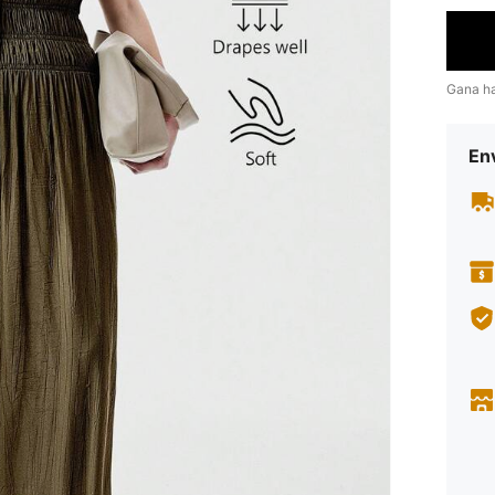
Gana h
Env