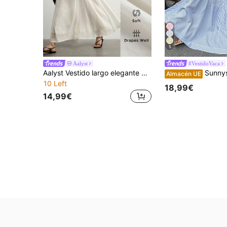
5
Aalyst
#VestidoVaca
Aalyst Vestido largo elegante de mujer con cuello redondo, manga corta, transparente, cintura ceñida y corte en A para citas, fiestas, exteriores y uso diario dulce
Sunnyshic Vestido largo con correa de espagueti de cintura alta, escot
Almacén UE
10 Left
18,99€
14,99€