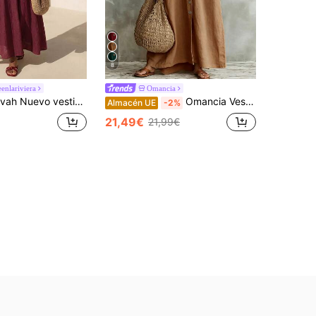
8
enlariviera
Omancia
casual y de vacaciones con tela de lino burdeos de corte holgado, cuello con volantes y silueta evasé sin mangas, adecuado para uso diario, vacaciones, festivales de música, viajes, playas, fiestas, atuendos de aeropuerto, atuendos de brunch, estilo bohemio, nómada, casual, para ir y venir, graduación, concierto country
Omancia Vestido casual de verano para mujer de unicolor para vacaciones
Almacén UE
-2%
21,49€
21,99€