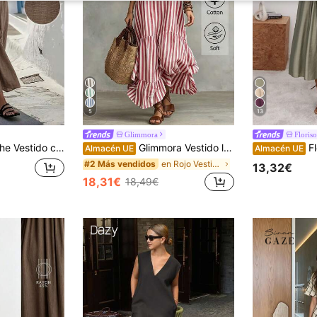
5
13
Glimmora
Floriso
ruzada, estilo minimalista que muestra elegancia, adecuado para uso diario, té de la tarde, reuniones casuales y desplazamientos de negocios ligeros
Glimmora Vestido largo casual de fiesta para mujer con rayas, patchwork, plisado y volantes en el bajo
Florisole Vestido 
Almacén UE
Almacén UE
en Rojo Vestidos largos de mujer
#2 Más vendidos
13,32€
18,31€
18,49€