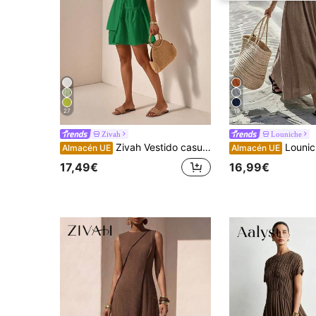
27
19
Zivah
Louniche
Zivah Vestido casual de verano para mujer con volantes en el bajo y diseño escalonado en color verde, atuendo bohemio sólido para la playa, estilo Old Money Fairycore, ropa occidental tropical para festivales
Louniche Vestido casual sin mangas verde oliva para mujer con diseño de cintura c
Almacén UE
Almacén UE
17,49€
16,99€