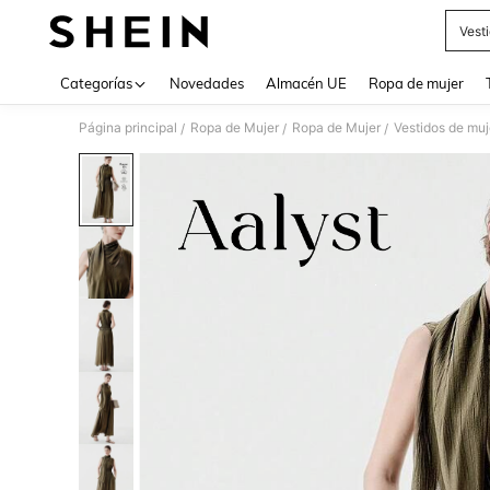
Vest
Use up 
Categorías
Novedades
Almacén UE
Ropa de mujer
Página principal
Ropa de Mujer
Ropa de Mujer
Vestidos de muj
/
/
/