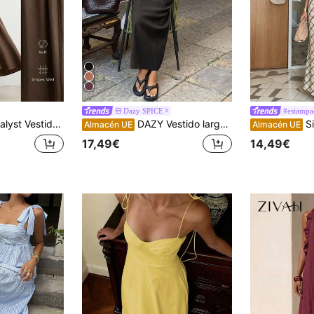
Dazy SPICE
#estampa
sual holgado con bolsillos fruncidos y manga corta para mujer, elegante y romántico para salidas de verano, citas, Pascua, Día de la Madre, verde
DAZY Vestido largo casual de verano sin mangas de cuello en V holgado de unicolor para mujer
Siren Gaze Nuevo
Almacén UE
Almacén UE
17,49€
14,49€