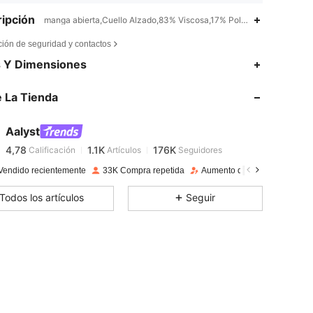
ipción
manga abierta,Cuello Alzado,83% Viscosa,17% Poliamida
ción de seguridad y contactos
4,78
1.1K
176K
s Y Dimensiones
 La Tienda
4,78
1.1K
176K
Aalyst
4,78
1.1K
176K
Calificación
Artículos
Seguidores
a***a
pagado
Hace 1 día
Vendido recientemente
33K Compra repetida
Aumento de seguidores 17%
4,78
1.1K
176K
Todos los artículos
Seguir
4,78
1.1K
176K
4,78
1.1K
176K