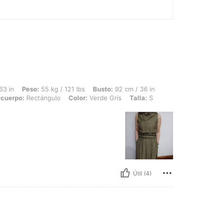
 55 kg / 121 lbs, Busto: 92 cm / 36 in, Cintura: 70 cm / 28 in, Caderas: 91 cm / 36
63 in
Peso:
55 kg / 121 lbs
Busto:
92 cm / 36 in
 cuerpo:
Rectángulo
Color:
Verde Gris
Talla:
S
Útil (4)