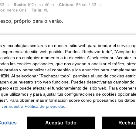
o: 102 cm / 40 in, Cintura: 85 cm / 33 in, Caderas: 101 cm / 40 in, Forma del cuer
63 in
Busto:
102 cm / 40 in
Cintura:
85 cm / 33 in
or:
Verde Gris
Talla:
XL
resco, próprio para o verão.
Útil (0)
 y tecnologías similares en nuestro sitio web para brindar el servicio qu
r experiencia de sitio web posible. Puedes "Rechazar todo", "Aceptar t
 cookies en cualquier momento a tu elección. Al seleccionar "Aceptar to
das las cookies opcionales, que nos ayudan a analizar el tráfico, ofre
ejoradas y personalizar el contenido y los anuncios para complementa
EIN. Al seleccionar "Rechazar todo", permites el uso de cookies estri
acen que nuestro sitio web funcione. Puedes desactivarlas cambiando 
pero esto puede afectar el funcionamiento del sitio web. Para obtener
ron
 que utilizamos y para ajustar tus configuraciones de cookies opcional
kies". Para obtener más información sobre cómo procesamos los datos
 ver nuestra Política de privacidad.
Cookies
Aceptar Todo
Rechaz