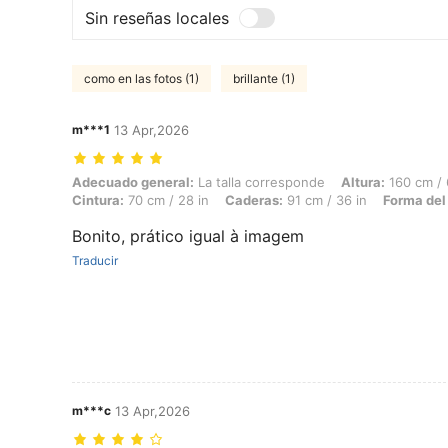
Sin reseñas locales
como en las fotos (1)
brillante (1)
m***1
13 Apr,2026
Adecuado general: La talla corresponde, Altura: 160 cm / 63 in, Peso:
Adecuado general:
La talla corresponde
Altura:
160 cm / 
Cintura:
70 cm / 28 in
Caderas:
91 cm / 36 in
Forma del
Bonito, prático igual à imagem
Traducir
m***c
13 Apr,2026