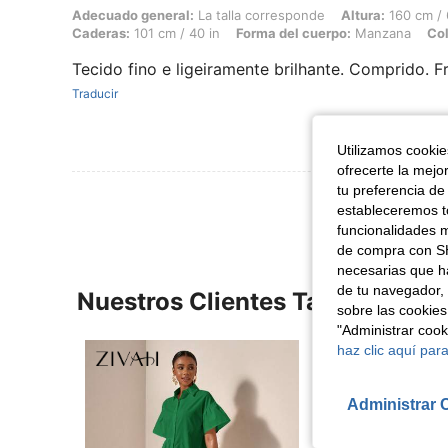
Adecuado general: La talla corresponde, Altura: 160 cm / 63 in, Bust
Adecuado general:
La talla corresponde
Altura:
160 cm / 
Caderas:
101 cm / 40 in
Forma del cuerpo:
Manzana
Col
Tecido fino e ligeiramente brilhante. Comprido. F
Traducir
Utilizamos cookies
ofrecerte la mejo
tu preferencia de
estableceremos to
funcionalidades m
de compra con SH
necesarias que h
de tu navegador, 
Nuestros Clientes También Vie
sobre las cookies
"Administrar coo
haz clic aquí para
Administrar 