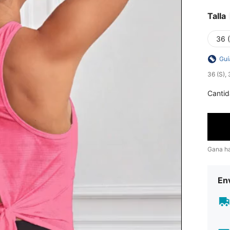
Talla
36 
Guí
​36 (S)
Cantid
Gana h
Env