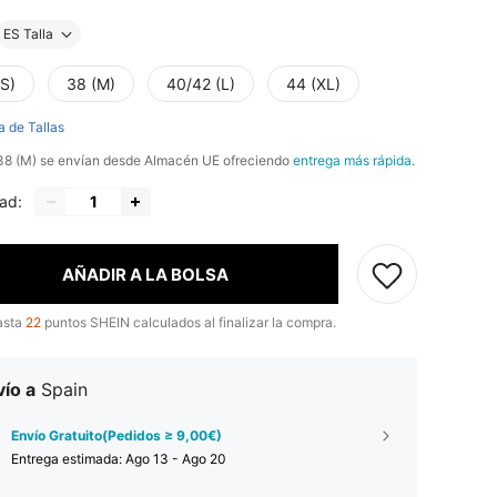
ES Talla
(S)
38 (M)
40/42 (L)
44 (XL)
a de Tallas
, 38 (M) se envían desde Almacén UE ofreciendo
entrega más rápida
.
ad:
AÑADIR A LA BOLSA
asta
22
puntos SHEIN calculados al finalizar la compra.
ío a
Spain
Envío Gratuito(Pedidos ≥ 9,00€)
Entrega estimada:
Ago 13 - Ago 20