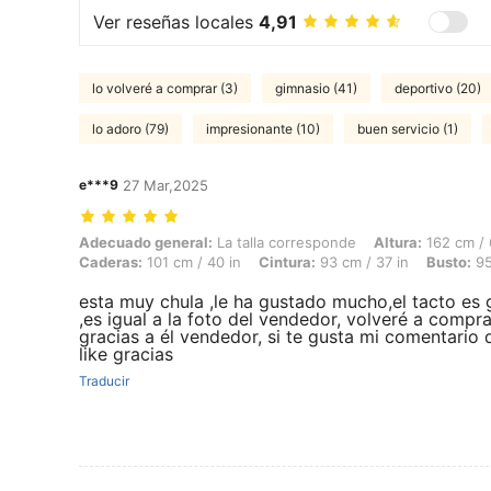
Ver reseñas locales
4,91
lo volveré a comprar (3)
gimnasio (41)
deportivo (20)
lo adoro (79)
impresionante (10)
buen servicio (1)
e***9
27 Mar,2025
Adecuado general: La talla corresponde, Altura: 162 cm / 64 in, Peso: 
Adecuado general:
La talla corresponde
Altura:
162 cm / 
Caderas:
101 cm / 40 in
Cintura:
93 cm / 37 in
Busto:
95
esta muy chula ,le ha gustado mucho,el tacto es 
,es igual a la foto del vendedor, volveré a compra
gracias a él vendedor, si te gusta mi comentario 
like gracias
Traducir