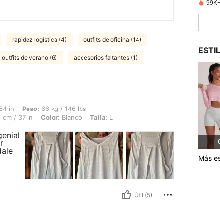
99K+
rapidez logística (4)
outfits de oficina (14)
ESTI
outfits de verano (6)
accesorios faltantes (1)
66 kg / 146 lbs, Caderas: 101 cm / 40 in, Cintura: 93 cm / 37 in, Busto: 95 cm / 37
64 in
Peso:
66 kg / 146 lbs
 cm / 37 in
Color:
Blanco
Talla:
L
genial
r
6
dale
Más es
Útil (5)