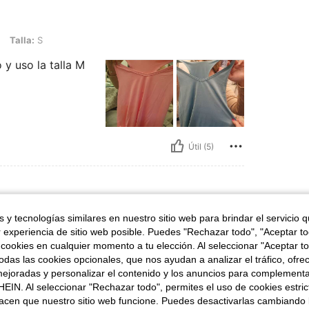
Talla:
S
 y uso la talla M
Útil (5)
 y tecnologías similares en nuestro sitio web para brindar el servicio qu
 60 kg / 132 lbs, Caderas: 80 cm / 31 in, Cintura: 64 cm / 25 in, Busto: 80 cm / 31 
64 in
Peso:
60 kg / 132 lbs
Caderas:
80 cm / 31 in
r experiencia de sitio web posible. Puedes "Rechazar todo", "Aceptar t
o
Talla:
M
 cookies en cualquier momento a tu elección. Al seleccionar "Aceptar to
das las cookies opcionales, que nos ayudan a analizar el tráfico, ofre
ejoradas y personalizar el contenido y los anuncios para complementa
EIN. Al seleccionar "Rechazar todo", permites el uso de cookies estri
acen que nuestro sitio web funcione. Puedes desactivarlas cambiando 