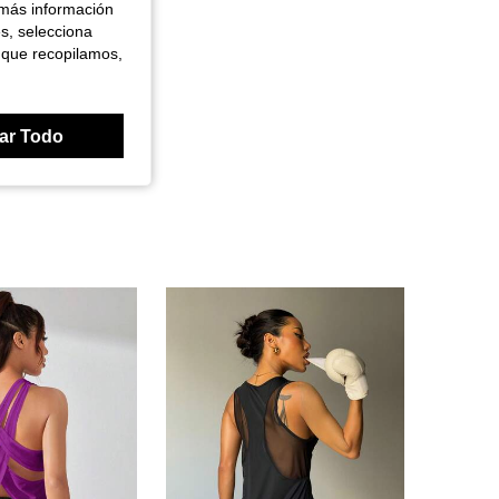
 más información
es, selecciona
 que recopilamos,
ar Todo