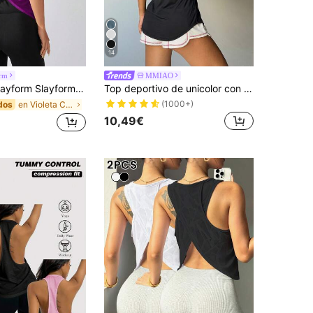
14
orm
MMIAO
diseño cruzado para mujer para entrenamiento físico, top de entrenamiento morado, top de entrenamiento con diseño cruzado, top de entrenamiento con espalda abierta, top de entrenamiento para mujer, top de entrenamiento sin espalda, top de gimnasio con espalda abierta para mujer, top de entrenamiento con espalda cruzada, tops de gimnasio para mujer
Top deportivo de unicolor con espalda hueca, chaleco de fitness, atuendo para juegos
(1000+)
en Violeta Camisetas y tops deportivos para mujer
dos
10,49€