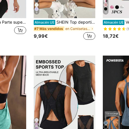
6
10
rtura lateral para mujer, camiseta cómoda para ejercicios y deportes de primavera/verano
SHEIN Top deportivo sin costuras de espalda de tirantes, ajustado, unicolor, para hacer ejercicio
Velisys V
Almacén UE
Almacén UE
en Camisetas y tops deportivos para mujer
#7 Más vendidos
(
9,99€
18,72€