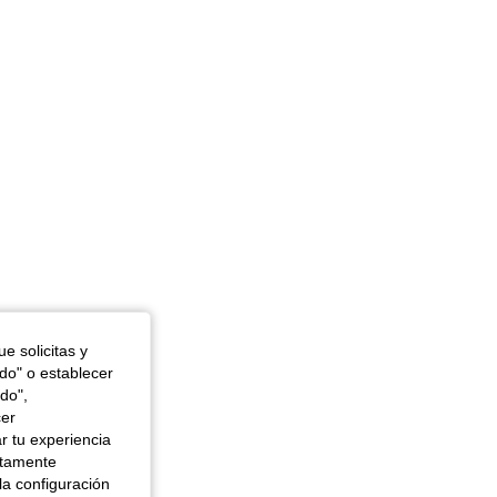
e solicitas y
in, Color: Blanco, Talla: M
odo" o establecer
do",
cer
r tu experiencia
ctamente
la configuración