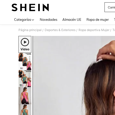
Cami
Use up 
Categorías
Novedades
Almacén UE
Ropa de mujer
Página principal
Deportes & Exteriores
Ropa deportiva Mujer
T
/
/
/
Video