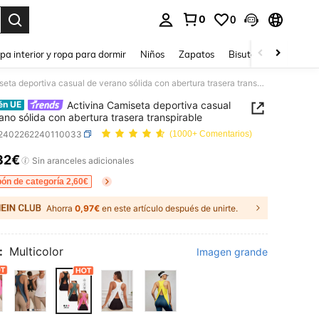
0
0
ar. Press Enter to select.
pa interior y ropa para dormir
Niños
Zapatos
Bisutería Y Accesorio
Activina Camiseta deportiva casual de verano sólida con abertura trasera transpirable
Activina Camiseta deportiva casual
én UE
ano sólida con abertura trasera transpirable
t2402262240110033
(1000+ Comentarios)
32€
ICE AND AVAILABILITY
Sin aranceles adicionales
ón de categoría 2,60€
Ahorra
0,97€
en este artículo después de unirte.
:
Multicolor
Imagen grande