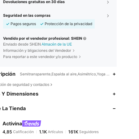
Devoluciones gratuitas en 30 días
Seguridad en las compras
Pagos seguros
Protección de la privacidad
Vendido por el vendedor profesional: SHEIN
Enviado desde SHEIN
Almacén de la UE
Información y bligaciones del Vendedor
Para reportar a este vendedor y/o producto
ipción
Semitransparente,Espalda al aire,Asimétrico,Yoga y Estudio
ción de seguridad y contactos
4,85
1.1K
161K
s Y Dimensiones
 La Tienda
4,85
1.1K
161K
Activina
4,85
1.1K
161K
Calificación
Artículos
Seguidores
a***a
pagado
Hace 1 día