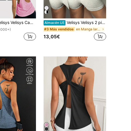
elisys Camiseta deportiva de tirantes con espalda de nadadora de unicolor, verano
Velisys Velisys 2 piezas Tops deportivos sin mangas con cuello redondo para mujer, tela jacquard, diseño de espalda cruzada hueca, corte holgado, adecuado para uso casual diario, correr, yoga, gimnasio, tenis y talla grande, primavera/verano
Almacén UE
en Manga larga Camisetas y tops deportivos para mu
#3 Más vendidos
1000+)
13,05€