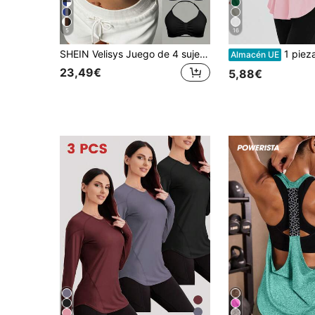
5
16
SHEIN Velisys Juego de 4 sujetadores deportivos para mujer, sujetador sexy con cuello halter, sujetador con tirantes finos, negro, blanco, gris oscuro, yoga, fitness, deportes, casual
1 pieza Parte superior holgada sin mangas con abe
Almacén UE
23,49€
5,88€