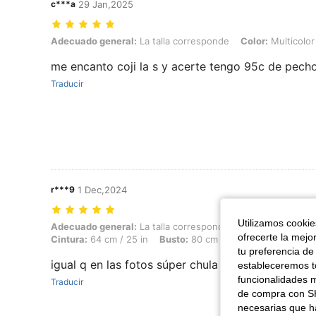
c***a
29 Jan,2025
Adecuado general: La talla corresponde, Color: Multicolor, Talla: S
Adecuado general:
La talla corresponde
Color:
Multicolor
me encanto coji la s y acerte tengo 95c de pecho
Traducir
r***9
1 Dec,2024
Utilizamos cookies
Adecuado general: La talla corresponde, Altura: 162 cm / 64 in, Peso:
Adecuado general:
La talla corresponde
Altura:
162 cm / 
ofrecerte la mejo
Cintura:
64 cm / 25 in
Busto:
80 cm / 31 in
Color:
Blanc
tu preferencia de
igual q en las fotos súper chula me gusta
estableceremos to
funcionalidades m
Traducir
de compra con SH
necesarias que h