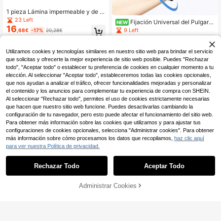
1 pieza Lámina impermeable y de fá
cil agarre para personas mayores y
23 Left
Fijación Universal del Pulgar p
NEW
discapacitadas - Diseño enrollable
16
ara Hombres y Mujeres, Convenient
9 Left
,68€
-17%
20,28€
duradero y sin olor para levantar y d
e de Usar en Cualquier Momento y
3
eslizar
,18€
Lugar, Sin Límite de Uso, Práctico p
ara el Trabajo y el Estudio
Utilizamos cookies y tecnologías similares en nuestro sitio web para brindar el servicio
que solicitas y ofrecerte la mejor experiencia de sitio web posible. Puedes "Rechazar
todo", "Aceptar todo" o establecer tu preferencia de cookies en cualquier momento a tu
elección. Al seleccionar "Aceptar todo", estableceremos todas las cookies opcionales,
que nos ayudan a analizar el tráfico, ofrecer funcionalidades mejoradas y personalizar
el contenido y los anuncios para complementar tu experiencia de compra con SHEIN.
Al seleccionar "Rechazar todo", permites el uso de cookies estrictamente necesarias
que hacen que nuestro sitio web funcione. Puedes desactivarlas cambiando la
configuración de tu navegador, pero esto puede afectar el funcionamiento del sitio web.
Para obtener más información sobre las cookies que utilizamos y para ajustar tus
configuraciones de cookies opcionales, selecciona "Administrar cookies". Para obtener
más información sobre cómo procesamos los datos que recopilamos,
haz clic aquí
para ver nuestra Política de privacidad.
Rechazar Todo
Aceptar Todo
3 piezas Funda protectora portátil p
ara cepillo de dientes con diseño de
12 Left
gatito lindo con suéter verde abraz
2
Administrar Cookies
COMPRAR AHORA
AÑADIR A LA BOLSA
,47€
ando un patrón de corazón, caja de
1 pieza Estuche protector para cepil
almacenamiento, soporte protector
lo de dientes, Funda de almacenami
19 Left
de cepillo de dientes, accesorios de
ento portátil para viajes, Tapa prote
3
baño esenciales para el hogar, viaje
,38€
ctora antipolvo
s de negocios, uso diario y viajes al