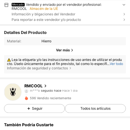
Vendido y enviado por el vendedor profesional:
Mercado
RMCOOL
Almacén de la UE
Información y bligaciones del Vendedor
Para reportar a este vendedor y/o producto
Detalles Del Producto
Material:
Hierro
Ver más
Lea la etiqueta y/o las instrucciones de uso antes de utilizar el produ
cto. Úselo únicamente para el fin previsto, tal como lo especifica el fabri
...
Ver todo
cante. No utilice el producto si está dañado, contaminado, presenta fall
Información de seguridad y contactos
as o tiene un aspecto anormal. Consérvelo en las condiciones indicada
s en la etiqueta. Manténgalo fuera del alcance de los niños.
233 Seguidores
4,78
RMCOOL
m***b
seguido hace
Hace 1 día
a***r
está navegando
233 Seguidores
4,78
596 Vendido recientemente
Seguir
Todos los artículos
233 Seguidores
4,78
También Podría Gustarte