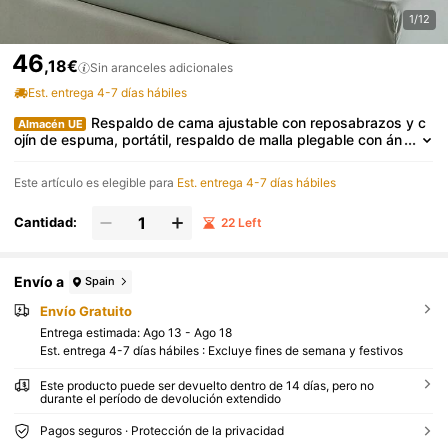
1/12
46
,18€
Sin aranceles adicionales
Est. entrega 4-7 días hábiles
Respaldo de cama ajustable con reposabrazos y c
Almacén UE
ojín de espuma, portátil, respaldo de malla plegable con án
gulo ajustable en 5 posiciones para personas mayores y p
acientes para leer y relajarse, azul marino y gris.
Este artículo es elegible para
Est. entrega 4-7 días hábiles
Cantidad:
22 Left
Envío a
Spain
Envío Gratuito
Entrega estimada:
Ago 13 - Ago 18
Est. entrega 4-7 días hábiles : Excluye fines de semana y festivos
Este producto puede ser devuelto dentro de 14 días, pero no
durante el período de devolución extendido
Pagos seguros · Protección de la privacidad