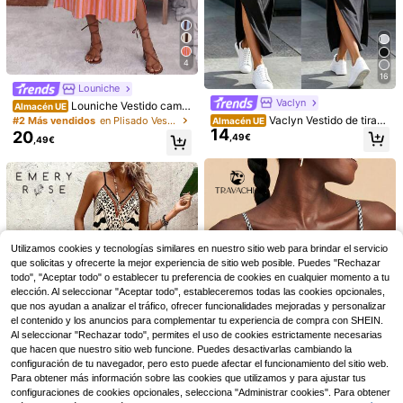
4
16
Louniche
Vaclyn
Louniche Vestido camis
Almacén UE
ero midi de manga corta con pliegu
Vaclyn Vestido de tirant
#2 Más vendidos
en Plisado Vestidos De Mujer
Almacén UE
es, de ajuste holgado, con cuello y
14
es sin mangas con cuello en V, unic
20
,49€
,49€
botones, a rayas, con base rosa y r
olor, abertura y estilo minimalista
ayas naranjas. Elegante, vintage, fo
rmal, de oficina, casual, de playa, v
acacional, minimalista y versátil. N
uevo para primavera/verano
#vestidosmangapuff
Solavon
Feyla Vestido mini elega
Solavon Vestido casual de largo me
Almacén UE
Utilizamos cookies y tecnologías similares en nuestro sitio web para brindar el servicio
27
nte de manga larga con botones del
dio con estampado de letras para m
35 Left
que solicitas y ofrecerte la mejor experiencia de sitio web posible. Puedes "Rechazar
,60€
anteros y cinturón de unicolor para
ujer, para fiestas y viajes
18
todo", "Aceptar todo" o establecer tu preferencia de cookies en cualquier momento a tu
,39€
-10%
20,49€
mujer
elección. Al seleccionar "Aceptar todo", estableceremos todas las cookies opcionales,
que nos ayudan a analizar el tráfico, ofrecer funcionalidades mejoradas y personalizar
el contenido y los anuncios para complementar tu experiencia de compra con SHEIN.
Al seleccionar "Rechazar todo", permites el uso de cookies estrictamente necesarias
que hacen que nuestro sitio web funcione. Puedes desactivarlas cambiando la
configuración de tu navegador, pero esto puede afectar el funcionamiento del sitio web.
Para obtener más información sobre las cookies que utilizamos y para ajustar tus
9
configuraciones de cookies opcionales, selecciona "Administrar cookies". Para obtener
Ahorro de 7,48€