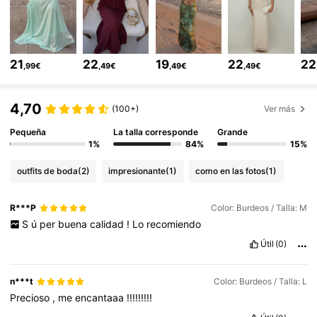
2.6M Seguidores
4,77
2.6M Seguidores
4,77
21
22
19
22
22
,99€
,49€
,49€
,49€
4,70
2.6M Seguidores
4,77
(100+)
Ver más
Pequeña
La talla corresponde
Grande
1%
84%
15%
2.6M Seguidores
4,77
outfits de boda
(2)
impresionante
(1)
como en las fotos
(1)
2.6M Seguidores
4,77
R***P
Color: Burdeos / Talla: M
S
ú
per
buena
calidad
!
Lo
recomiendo
Útil
(0)
2.6M Seguidores
4,77
n***t
Color: Burdeos / Talla: L
2.6M Seguidores
Precioso
,
me
encantaaa
!!!!!!!!!
4,77