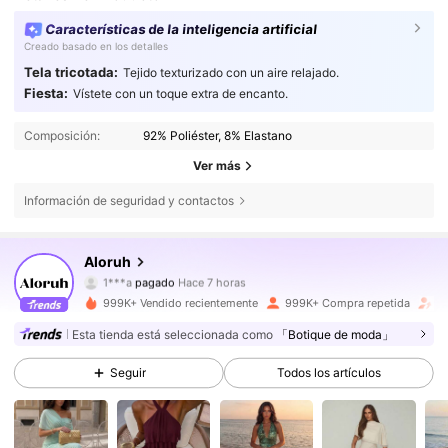
Características de la inteligencia artificial
Creado basado en los detalles
Tela tricotada:
Tejido texturizado con un aire relajado.
Fiesta:
Vístete con un toque extra de encanto.
Composición:
92% Poliéster, 8% Elastano
Ver más
Información de seguridad y contactos
Aloruh
2.6M Seguidores
4,77
1***a
pagado
Hace 7 horas
999K+ Vendido recientemente
999K+ Compra repetida
A
2.6M Seguidores
4,77
Esta tienda está seleccionada como
「Botique de moda」
Seguir
Todos los artículos
2.6M Seguidores
4,77