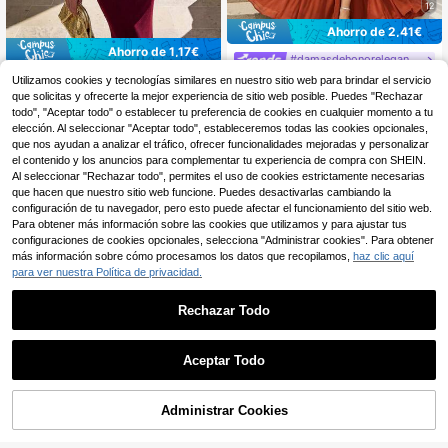
12
Ahorro de 2,41€
Ahorro de 1,17€
#damasdehonorelegantesyminimalistas
EVERPRETTY Vestido de Dama de
#damasdehonorelegantesyminimalistas
Utilizamos cookies y tecnologías similares en nuestro sitio web para brindar el servicio
Honor Sexy con Escote en V y Aber
32
que solicitas y ofrecerte la mejor experiencia de sitio web posible. Puedes "Rechazar
Aloruh Vestido largo de
Almacén UE
,08€
-6%
34,49€
tura Naranja, Elegante Vestido de In
sirena elegante de malla de angora
todo", "Aceptar todo" o establecer tu preferencia de cookies en cualquier momento a tu
29
vitada de Boda, Adecuado para Bod
,82€
-3%
30,99€
rojo con un hombro, fruncido y deco
elección. Al seleccionar "Aceptar todo", estableceremos todas las cookies opcionales,
a de Verano, Fiesta, Baile de Gradu
rado, adecuado para bodas, evento
que nos ayudan a analizar el tráfico, ofrecer funcionalidades mejoradas y personalizar
ación, Vacaciones en la Playa Prim
s formales y vestidos de dama de h
el contenido y los anuncios para complementar tu experiencia de compra con SHEIN.
avera Otoño
onor
Al seleccionar "Rechazar todo", permites el uso de cookies estrictamente necesarias
que hacen que nuestro sitio web funcione. Puedes desactivarlas cambiando la
configuración de tu navegador, pero esto puede afectar el funcionamiento del sitio web.
Para obtener más información sobre las cookies que utilizamos y para ajustar tus
configuraciones de cookies opcionales, selecciona "Administrar cookies". Para obtener
más información sobre cómo procesamos los datos que recopilamos,
haz clic aquí
para ver nuestra Política de privacidad.
Rechazar Todo
Aceptar Todo
9
AÑADIR A LA
Administrar Cookies
COMPRAR AHORA
16
BOLSA
Vestido de Noche de Da
Almacén UE
ma de Honor de Tela Fluida Plisada