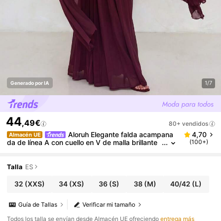
1/7
Generado por IA
44
,49€
80+ vendidos
Aloruh Elegante falda acampana
4,70
Almacén UE
da de línea A con cuello en V de malla brillante
(100+)
burdeos fruncida (volante de gasa desmontabl
e), adecuada para citas, fiestas de solteros, bodas,
eventos formales, vestido de dama de honor
Talla
ES
32
(XXS)
34
(XS)
36
(S)
38
(M)
40/42
(L)
Guía de Tallas
Verificar mi tamaño
Todos los talla se envían desde Almacén UE ofreciendo
entrega más