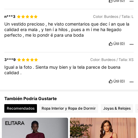
Útil
(0)
2.6M Seguidores
4,77
n***3
Color: Burdeos / Talla: L
Un
vestido
precioso
,
he
visto
comentarios
que
dec
í
an
que
la
calidad
era
mala
,
y
ten
í
a
hilos
,
pues
a
m
í
me
ha
llegado
perfecto
,
me
lo
pondr
é
para
una
boda
Útil
(0)
3***9
Color: Burdeos / Talla: XS
Igual
a
la
foto
.
Sienta
muy
bien
y
la
tela
parece
de
buena
calidad
.
Útil
(0)
También Podría Gustarte
Recomendados
Ropa Interior y Ropa de Dormir
Joyas & Relojes