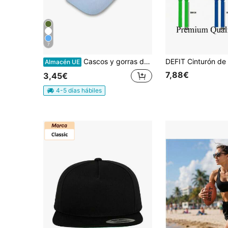
7
Cascos y gorras de fútbol americano
Almacén UE
7,88€
3,45€
4-5 días hábiles