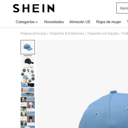
Gorr
Use up 
Categorías
Novedades
Almacén UE
Ropa de mujer
Página principal
Deportes & Exteriores
Deportes en Equipo
Fút
/
/
/