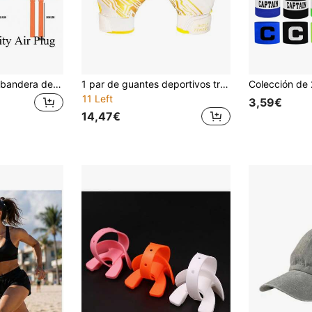
DEFIT Cinturón de bandera de fútbol americano, cinta de PVC, cinturón de bandera de captura de juego de remoción de bandera para jóvenes
1 par de guantes deportivos transpirables y cómodos, unisex, con costuras delicadas, adecuados para béisbol, baloncesto, fútbol, rugby y otros deportes | Guantes deportivos de moda | Guantes antideslizantes de silicona
11 Left
3,59€
14,47€