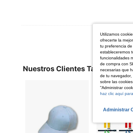
Ver Más Re
Utilizamos cookies
ofrecerte la mejo
tu preferencia de
estableceremos to
funcionalidades m
de compra con SH
Nuestros Clientes También Vie
necesarias que h
de tu navegador, 
sobre las cookies
"Administrar coo
haz clic aquí para
Administrar 