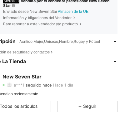
Vendido por el vendedor profesional: New Seven
Mercado
Star
Enviado desde New Seven Star
Almacén de la UE
Información y bligaciones del Vendedor
Para reportar a este vendedor y/o producto
ipción
Acrílico,Mujer,Unisexo,Hombre,Rugby y Fútbol
4,82
178
63
ción de seguridad y contactos
 La Tienda
4,82
178
63
4,82
178
63
New Seven Star
a***1
seguido hace
Hace 1 día
4,82
178
63
Vendido recientemente
4,82
178
63
Todos los artículos
Seguir
4,82
178
63
4,82
178
63