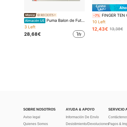
Aho
FINGER TEN Guantes de receptor para jóvenes, guantes de fútbol con palma antideslizante y súper agarre, 
RECIOTS
-7%
Puma Balon de Futbol 084287-01 para hombre y mujer en color Multicolor
Almacén UE
10 Left
3 Left
12,43€
13,38€
28,68€
SOBRE NOSOTROS
AYUDA & APOYO
SERVICIO 
Aviso legal
Información De Envío
Contácteno
Quienes Somos
Desistimiento/Devoluciones
Pagos & Im