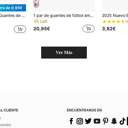
rro de 0,95€
adecuados para niños y niñas, transpirables, ideales para entrenamiento y regalo deportivo
1 par de guantes de fútbol americano acolchados, guantes de receptor con amortiguación suave y adherente, guantes de linebacker de fútbol americano para un mejor agarre
35 Left
(
20,95€
3,82€
Ver Más
AL CLIENTE
ENCUÉNTRANOS EN
s
puestos