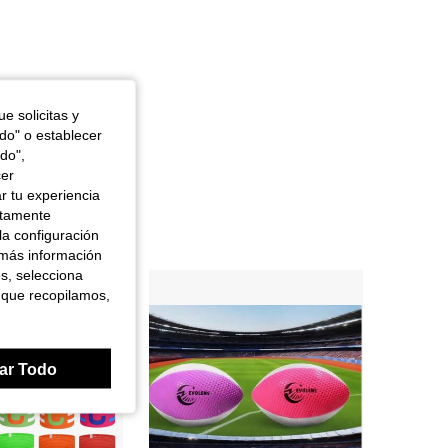
e solicitas y
odo" o establecer
do",
cer
r tu experiencia
ctamente
la configuración
 más información
es, selecciona
 que recopilamos,
ar Todo