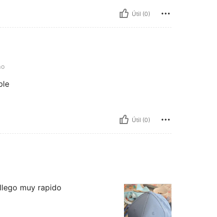
Útil (0)
no
ble
Útil (0)
 llego muy rapido