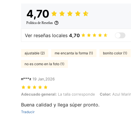
4,70
Política de Reseñas
Ver reseñas locales
4,70
ajustable (2)
me encanta la forma (1)
bonito color (1)
no es como en la foto (1)
n***z
19 Jan,2026
Adecuado general: La talla corresponde, Color: Azul Marino
Adecuado general:
La talla corresponde
Color:
Azul Mari
Buena calidad y llega súper pronto.
Traducir