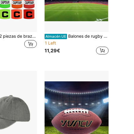
Colección de 2 piezas de brazaletes de capitán - Múltiples estilos y colores, brazaletes elásticos adecuados para juegos en equipo, aplicables a fútbol/voleibol/baloncesto/rugby y talla grande deportes
Balones de rugby de talla 6 y 9, adecuados para entrenamiento deportivo, juegos al aire libre, entretenimiento familiar, adultos, entrenamiento de equipo, práctica para principiantes, campos deportivos, entusiastas del deporte y para aportar vitalidad a la cooperación del equipo
Almacén UE
1 Left
11,29€