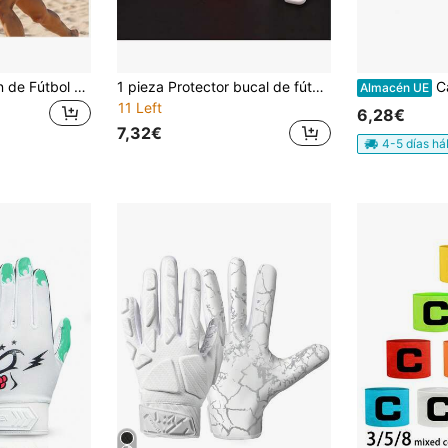
BSKT 1 pieza Balón de Fútbol Americano Profesional, Balón de Entrenamiento & Juego para Adultos & Jóvenes, Equipo Deportivo para Actividades de Equipo al Aire Libre, Regalo de Navidad, Halloween, Acción de Gracias, Pascua, Año Nuevo, Día de San Valentín
1 pieza Protector bucal de fútbol americano con cordón, protector dental deportivo, pieza bucal de doble capa con absorción de impactos para deportes intensos
Cas
Almacén UE
11 Left
6,28€
7,32€
4-5 días há