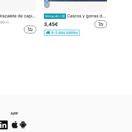
7
2025 Nuevo Brazalete de capitán de equipo de 3/5/8 piezas en colores mixtos, material de nailon, alta elasticidad sin apriete, indicación de posición precisa, adecuado para entrenamiento y partido, tu mejor compañero deportivo de fútbol
Cascos y gorras de fútbol americano
Almacén UE
100+)
3,45€
4-5 días hábiles
APP