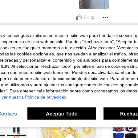
Útil (0)
señas
 y tecnologías similares en nuestro sitio web para brindar el servicio qu
r experiencia de sitio web posible. Puedes "Rechazar todo", "Aceptar t
 cookies en cualquier momento a tu elección. Al seleccionar "Aceptar to
das las cookies opcionales, que nos ayudan a analizar el tráfico, ofre
ejoradas y personalizar el contenido y los anuncios para complementa
EIN. Al seleccionar "Rechazar todo", permites el uso de cookies estri
ron
acen que nuestro sitio web funcione. Puedes desactivarlas cambiando 
pero esto puede afectar el funcionamiento del sitio web. Para obtener
 que utilizamos y para ajustar tus configuraciones de cookies opcional
kies". Para obtener más información sobre cómo procesamos los datos
 ver nuestra Política de privacidad.
Cookies
Aceptar Todo
Rechaz