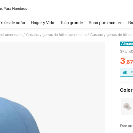
as Para Hombres
and down arrow keys to navigate search Búsqueda Reciente and Buscar y Encontr
Trajes de baño
Hogar y Vida
Talla grande
Ropa para hombre
Ro
bol americano
Cascos y gorras de fútbol americano
Cascos y gorras de fútbo
/
/
Almac
SKU: s
3
,6
PR
Es
Color
Este art