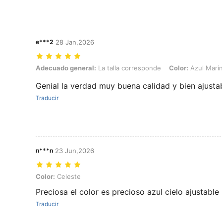
e***2
28 Jan,2026
Adecuado general: La talla corresponde, Color: Azul Marino
Adecuado general:
La talla corresponde
Color:
Azul Mari
Genial la verdad muy buena calidad y bien ajusta
Traducir
n***n
23 Jun,2026
Color: Celeste
Color:
Celeste
Preciosa el color es precioso azul cielo ajustable
Traducir