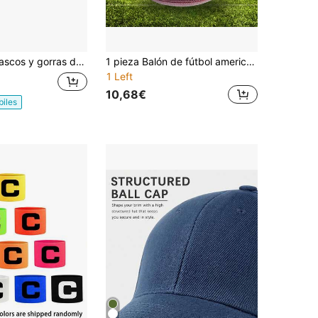
cos y gorras de fútbol americano
1 pieza Balón de fútbol americano estándar para entrenamiento al aire juego recreativo con tamaño oficial estándar 9, 6, 3 de rugby.
1 Left
10,68€
biles