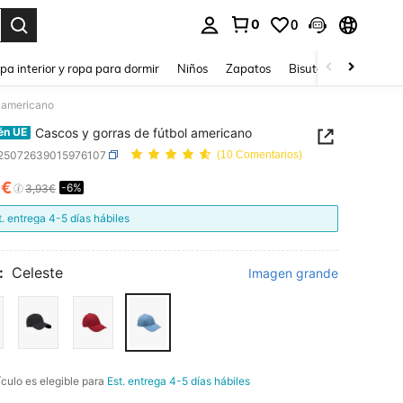
0
0
ar. Press Enter to select.
pa interior y ropa para dormir
Niños
Zapatos
Bisutería Y Accesorio
l americano
Cascos y gorras de fútbol americano
én UE
t25072639015976107
(10 Comentarios)
7€
-6%
ICE AND AVAILABILITY
3,93€
t. entrega 4-5 días hábiles
:
Celeste
Imagen grande
ículo es elegible para
Est. entrega 4-5 días hábiles