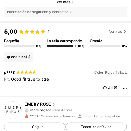
Ver más
Información de seguridad y contactos
5,00
(1)
Ver más
Pequeña
La talla corresponde
Grande
0%
100%
0%
queda bien
(1)
p***8
Color: Rojo / Talla: L
Fit:
Good
fit
true
to
size
Útil
(0)
EMERY ROSE
1.8M Seguidores
4,80
n***s
pagado
Hace 9 horas
999K+ Vendido recientemente
999K+ Compra repetida
1.8M Seguidores
4,80
Seguir
Todos los artículos