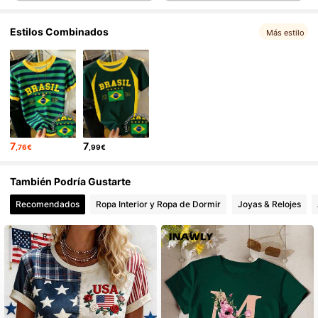
Estilos Combinados
1.8M Seguidores
4,80
Más estilo
1.8M Seguidores
4,80
1.8M Seguidores
4,80
7
7
,76€
,99€
1.8M Seguidores
4,80
También Podría Gustarte
Recomendados
Ropa Interior y Ropa de Dormir
Joyas & Relojes
1.8M Seguidores
4,80
1.8M Seguidores
4,80
1.8M Seguidores
4,80