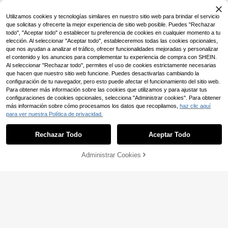
para mujer con estampado gráfico
manga corta con diseño de arcoíris
"Amo mi trabajo por todas las razon
"Paz, Amor e Igualdad" y símbolo d
4-5 días hábiles
es", camiseta gráfica del Día del Ma
e corazón. Camiseta de algodón pa
Utilizamos cookies y tecnologías similares en nuestro sitio web para brindar el servicio
estro de verano para mujeres
ra mujer.
que solicitas y ofrecerte la mejor experiencia de sitio web posible. Puedes "Rechazar
todo", "Aceptar todo" o establecer tu preferencia de cookies en cualquier momento a tu
elección. Al seleccionar "Aceptar todo", estableceremos todas las cookies opcionales,
que nos ayudan a analizar el tráfico, ofrecer funcionalidades mejoradas y personalizar
el contenido y los anuncios para complementar tu experiencia de compra con SHEIN.
Al seleccionar "Rechazar todo", permites el uso de cookies estrictamente necesarias
que hacen que nuestro sitio web funcione. Puedes desactivarlas cambiando la
configuración de tu navegador, pero esto puede afectar el funcionamiento del sitio web.
Para obtener más información sobre las cookies que utilizamos y para ajustar tus
configuraciones de cookies opcionales, selecciona "Administrar cookies". Para obtener
más información sobre cómo procesamos los datos que recopilamos,
haz clic aquí
para ver nuestra Política de privacidad.
Rechazar Todo
Aceptar Todo
19
Administrar Cookies
AÑADIR A LA BOLSA
SHEIN Camiseta de muj
Almacén UE
er de cuello redondo 100% algodón
5
IslaSuriya Camiseta cas
Almacén UE
,14€
-50%
10,31€
con estampado de leopardo y marip
ual de verano para mujer con cuello
7
osa, y puños con volantes, regalo p
,99€
redondo, mangas cortas y estampa
ara amigos
do de perro