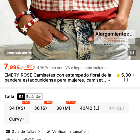
1/3
Generado por IA
7
,99€
-5%
8,49€
Precio con IVA e impuestos incluidos
EMERY ROSE Camisetas con estampado floral de la
5,00
bandera estadounidense para mujeres, camiset
(1)
as gráficas patrióticas del 4 de julio, Día de la I
ndependencia, camisetas con estrellas y rayas
Talla
:
ES
Estándar
2 left
3 left
22 left
34
(XS)
36
(S)
38
(M)
40/42
(L)
44
(XL)
Curvy
Guía de Tallas
Verificar mi tamaño
¿No es tu talla? Dinos