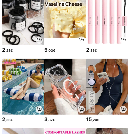
2
5
2
,28€
,03€
,85€
2
3
15
,36€
,82€
,24€