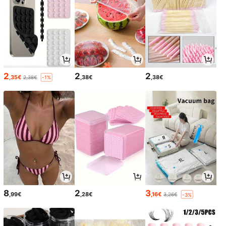
2
2
2
,35€
,38€
,38€
2,38€
-1%
8
2
3
,99€
,28€
,16€
3,26€
-3%