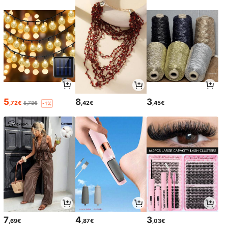
5
8
3
,72€
,42€
,45€
5,78€
-1%
7
4
3
,69€
,87€
,03€