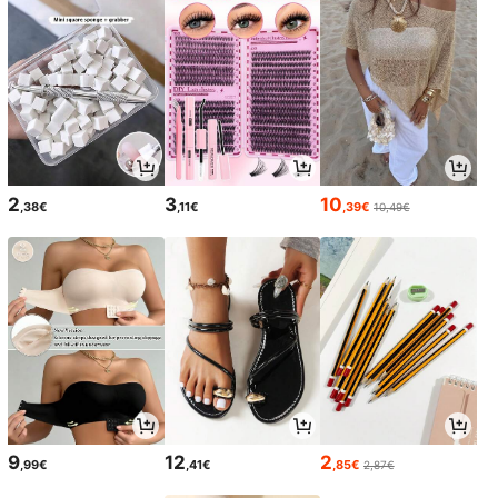
2
3
10
,38€
,11€
,39€
10,49€
9
12
2
,99€
,41€
,85€
2,87€