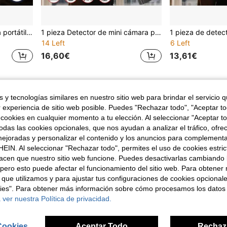
Detector de cámara oculta portátil dispositivo anti-espionaje para hotel. Detector de cámara anti-escucha. Detector de señal inalámbrica GPS anti-seguimiento, función ajustable de 5 velocidades, espera ultra larga y carga USB. Compacto y portátil, perfecto para la protección de la privacidad. Adecuado para anti-espionaje, anti-seguimiento, de hotel y regalos de vacaciones.
1 pieza Detector de mini cámara portátil, con función de señal RF antiespionaje y 5 niveles de sensibilidad, puede detectar cámaras ocultas y rastreadores GPS, adecuado para automóviles, casas interiores, hoteles, baños, viajes, oficinas y otras escenas, y se puede cargar a través de USB. Es pequeño y fácil de transportar, lo cual es muy adecuado para proteger la privacidad y la .
14 Left
6 Left
16,60€
13,61€
1
1 Páginas en Total
 y tecnologías similares en nuestro sitio web para brindar el servicio qu
r experiencia de sitio web posible. Puedes "Rechazar todo", "Aceptar t
 cookies en cualquier momento a tu elección. Al seleccionar "Aceptar to
das las cookies opcionales, que nos ayudan a analizar el tráfico, ofre
ejoradas y personalizar el contenido y los anuncios para complementa
EIN. Al seleccionar "Rechazar todo", permites el uso de cookies estri
acen que nuestro sitio web funcione. Puedes desactivarlas cambiando 
pero esto puede afectar el funcionamiento del sitio web. Para obtener
 que utilizamos y para ajustar tus configuraciones de cookies opcional
kies". Para obtener más información sobre cómo procesamos los datos
 ver nuestra Política de privacidad.
Cookies
Aceptar Todo
Rechaz