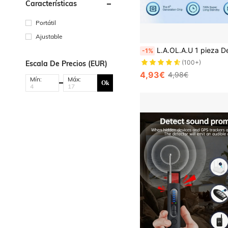
Características
Portátil
Ajustable
L.A.OL.A.U 1 pieza Detector anti-espionaje, Detector de cámara oculta de hotel, Escáner portátil mini anti-cámara espia p
-1%
(100+)
Escala De Precios (EUR)
4,93€
4,98€
Mín:
Máx:
Ok