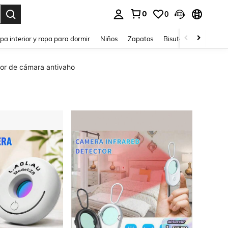
0
0
ar. Press Enter to select.
pa interior y ropa para dormir
Niños
Zapatos
Bisutería Y Accesorio
or de cámara antivaho