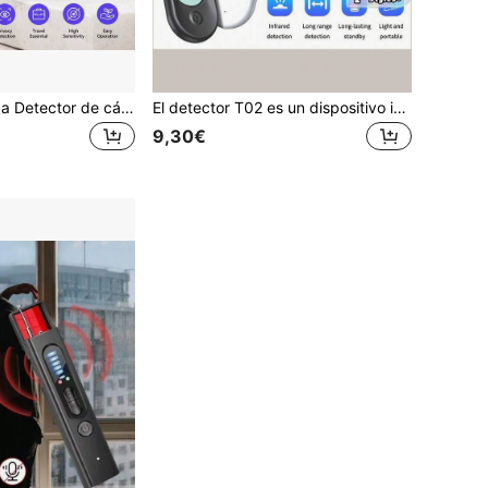
L.A.OL.A.U 1 pieza Detector de cámara oculta para hotel y vestuario, compacto y portátil recargable, un accesorio imprescindible para viajes, regalo para novias y familias
El detector T02 es un dispositivo inteligente de detección por escaneo infrarrojo, adecuado para fotografía y grabación antirrobo en hoteles, y es imprescindible para viajes y anti-vigilancia, anti-escuchas.
9,30€