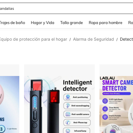
andalias
and down arrow keys to navigate search Búsqueda Reciente and Buscar y Encontr
Trajes de baño
Hogar y Vida
Talla grande
Ropa para hombre
Ro
Equipo de protección para el hogar
Alarma de Seguridad
Detect
/
/