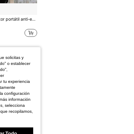
1 pieza de detector portátil anti-escuchas. Cuenta con detección de cámaras ocultas, detección de señales de radiofrecuencia (RF), detección de rastreadores GPS, detección de dispositivos de escucha y escaneo anti-espía de RF. Es adecuado para escenarios como automóviles, residencias interiores, hoteles, baños, viajes y oficinas.
e solicitas y
odo" o establecer
do",
cer
r tu experiencia
ctamente
la configuración
 más información
es, selecciona
 que recopilamos,
ar Todo