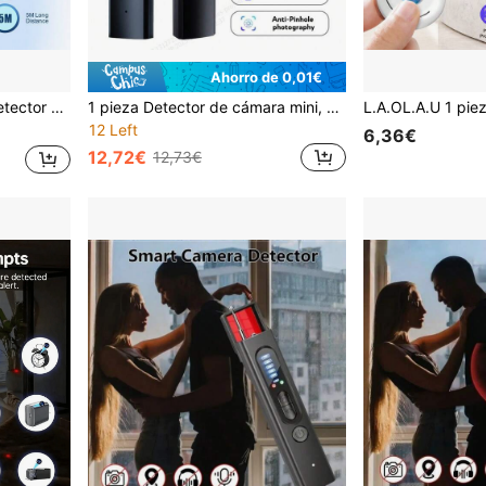
Ahorro de 0,01€
ara viajes, Recargable por USB, Con cordón
1 pieza Detector de cámara mini, anti-espionaje de hotel, anti-escucha, detector anti-seguimiento GPS, ajustable a 5 velocidades, espera ultra larga, carga USB, perfecto para protección de privacidad. Adecuado para anti-espionaje, anti-seguimiento y de hotel.
12 Left
6,36€
12,72€
12,73€