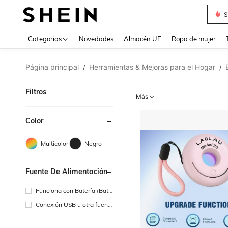
S
Use up 
Categorías
Novedades
Almacén UE
Ropa de mujer
Página principal
Herramientas & Mejoras para el Hogar
/
/
Filtros
Más
Color
Multicolor
Negro
Fuente De Alimentación
Funciona con Batería (Bate
ría Recargable)
Conexión USB u otra fuent
e de alimentación de CC