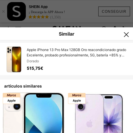
SHEIN App
×
CONSEGUIR
¡ Descarga la APP Ahora !
(1,350)
Similar
Apple iPhone 13 Pro Max 128GB Oro reacondicionado grado
Excelente, probado profesionalmente, 5G, batería +85% y
cargador incluido
Dorado
515,75€
artículos similares