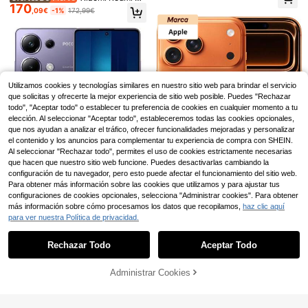
eado con Dual eSIM 5G, Dispositiv
Apple iPhone 14 1
170
te 15 4G Smartphone Pantalla AMO
Almacén UE
NEW
4
,09€
-1%
172,99€
o de Comunicación Diaria, Teléfon
310
28G Púrpura, Dual eSIM, Smartpho
LED FHD+ 6.77" Tasa refresco 120
,00€
o Móvil para Trabajo de Oficina, Co
ne 5G Reacondicionado en Excelen
Hz Cámara trasera 108MP Cámara
Apple
mpañero de Grabación de Vlog & E
te Estado, Dispositivo de Comunica
frontal 20MP Procesador MediaTek
ntretenimiento
Apple Iphone 14 Pro Ma
Almacén UE
ción Diaria, Teléfono Móvil para Tra
Helio G100-Ultra Batería 6000 mA
609
x 128Gb 256Gb 512Gb Todos los col
bajo de Oficina, Compañero de Gra
h Carta turbo 33W
,00€
ores , Deep Purple (Morado) , Silver
bación de Vlog & Entretenimiento
RRP: 799,00€
(Plata) , Gold (Oro) , Space Black (N
4-7 días hábiles
egro) . Envios desde España Urgent
Utilizamos cookies y tecnologías similares en nuestro sitio web para brindar el servicio
e , telefono movil inteligente , face i
que solicitas y ofrecerte la mejor experiencia de sitio web posible. Puedes "Rechazar
d , bateria litio , carga rapida , diseñ
todo", "Aceptar todo" o establecer tu preferencia de cookies en cualquier momento a tu
o moderno , Esim.
elección. Al seleccionar "Aceptar todo", estableceremos todas las cookies opcionales,
que nos ayudan a analizar el tráfico, ofrecer funcionalidades mejoradas y personalizar
el contenido y los anuncios para complementar tu experiencia de compra con SHEIN.
Al seleccionar "Rechazar todo", permites el uso de cookies estrictamente necesarias
que hacen que nuestro sitio web funcione. Puedes desactivarlas cambiando la
configuración de tu navegador, pero esto puede afectar el funcionamiento del sitio web.
Xiaomi Deals
Para obtener más información sobre las cookies que utilizamos y para ajustar tus
configuraciones de cookies opcionales, selecciona "Administrar cookies". Para obtener
Xiaomi Poco M6 Pro, ve
Almacén UE
rsión global, pantalla AMOLED de
más información sobre cómo procesamos los datos que recopilamos,
haz clic aquí
1 Left
6,67 pulgadas y 120 Hz, cámara tri
para ver nuestra Política de privacidad.
Apple
160
Mostrar artículos similares con stock
Ver todo
,62€
ple con IA de 64 MP, procesador H
Ahorro de 0,51€
Apple iPhone 17 Pro Op
Almacén UE
elio G99 Ultra, batería de 5000 mA
en Box ✨ Dynamic Island & USB-C
3 Left
Rechazar Todo
Aceptar Todo
h, carga turbo de 67 W (cargador n
Lo sentimos, este producto está agotado.
SERVO
| 256-512GB | Incluye Cargador de
1.386
o incluido).
,05€
Regalo , Todos los colores disponibl
SERVO Mini Smartphone, Sistema A
RRP: 2.400,00€
es Titanio Negro, Titanio Plata, Tita
ndroid 9.0, Red WCDMA Dual SIM
Administrar Cookies
22 Left
AGOTADO
nio Naranja .
4-7 días hábiles
Dual Standby 3G, Pantalla HD de 3.
4
52
,01€
52,52€
0", 2GB RAM + 16GB ROM, Teléfon
Apple
o de bolsillo