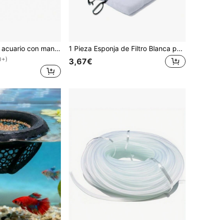
Red de pesca de acuario con mango extensible - Equipo de pesca para atrapar peces y camarones, herramientas y accesorios de limpieza de tanques
1 Pieza Esponja de Filtro Blanca para Acuario, Almohadilla de Filtro de Acuario, Excelente Rendimiento de Filtración, Almohadilla de Esponja de Filtro Blanca para Tanque de Peces, Adecuada para la Limpieza de Agua de la Mayoría de los Tanques de Peces
0+)
3,67€