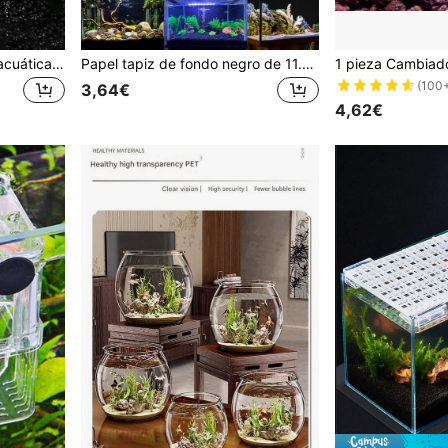
1 pieza Juego de plantas acuáticas artificiales de decoración para acuario, mundo submarino del paisaje, plantas de agua falsas de alta calidad (color de base aleatorio), adecuadas para decoración de acuario y pecera
Papel tapiz de fondo negro de 11.8 - 74.8 pulgadas, adecuado para acuarios, contenedores de vidrio de tanques de peces, accesorios decorativos y fondo de carteles de acuarios. También adecuado para el paisajismo de hábitats y refugios de acuáticos, anfibios y reptiles
(100
3,64€
4,62€