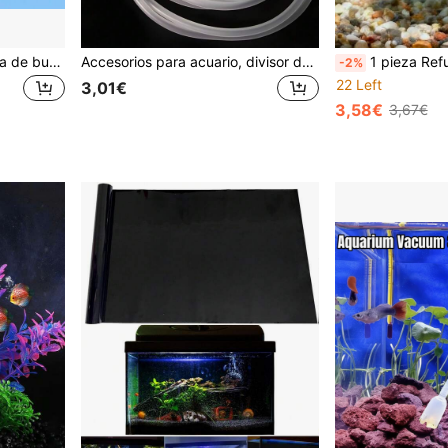
Figura decorativa con tema de buceo, decoración artística, figura miniatura de buzo, accesorio creativo para paisajismo de acuario, decoración de buzo flotante azul para paisajismo de pecera
Accesorios para acuario, divisor de bomba de aire, válvula de ajuste de flujo de aire, (disponible como juego de cabezal de división/cabezal de división + tubería + piedra de aire)
1 pieza Refugio flotante para peces de acuario, cueva y hamaca, anillo de a
-2%
22 Left
3,01€
3,58€
3,67€