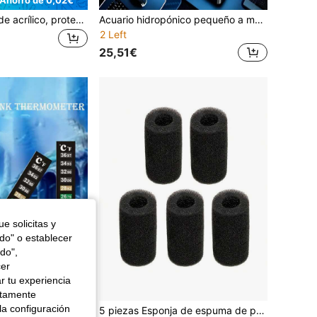
Tapa de acuario de acrílico, protector contra salpicaduras, placa divisoria para la parte superior e inferior del tanque de peces, soporte de acrílico transparente para la cubierta del acuario, que evita eficazmente que los peces salten
Acuario hidropónico pequeño a mediano para el hogar con tapa, tanque transparente para cría de peces dorados para la sala de estar, pequeño tanque de tortuga de escritorio con paisaje
2 Left
25,51€
e solicitas y
odo" o establecer
do",
cer
r tu experiencia
ctamente
la configuración
2 Piezas Termómetro Adhesivo De Pecera, Tira Adhesiva Indicadora De Temperatura De Acuario, Indicador De Temperatura Verde Y Azul, Etiqueta Adhesiva De Termómetro Para Anfibios Y Reptiles
5 piezas Esponja de espuma de pre-filtro para filtro de tanque de peces de acuario de camarones y alevines