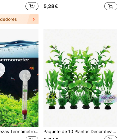
5,28€
dedores
tro flotante de cristal para acuario
Paquete de 10 Plantas Decorativas para Acuario Verdes, Plástico de Aspecto Natural, Texturas Realistas Duraderas y Fáciles de Limpiar, Ideal para Tanque de Peces, Betta, Camarones, Hábitat de Tortugas, Decoración Acuática para el Hogar y la Oficina