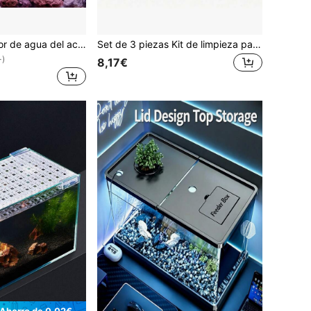
1 pieza Cambiador de agua del acuario, limpiador de grava por succión de agua, tubo para cambio de agua del acuario, disponible en múltiples estilos
Set de 3 piezas Kit de limpieza para acuario - Incluye sifón, red y cepillo esponja de doble cara para el mantenimiento del acuario
+)
8,17€
Ahorro de 0,02€