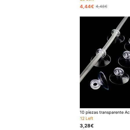
4,44€
4,48€
12 Left
3,28€