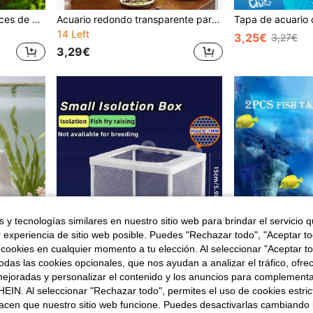
1 pieza Caja de cría de peces de material PVC, caja de aislamiento de cría de peces de doble capa transparente, tanque de desove de acuario de incubadora
Acuario redondo transparente para peces Beta, decoración del hogar, acuario pequeño ornamental, acuario de escritorio
14 Left
3,25€
3,27€
3,29€
 y tecnologías similares en nuestro sitio web para brindar el servicio qu
r experiencia de sitio web posible. Puedes "Rechazar todo", "Aceptar t
 cookies en cualquier momento a tu elección. Al seleccionar "Aceptar to
das las cookies opcionales, que nos ayudan a analizar el tráfico, ofre
ejoradas y personalizar el contenido y los anuncios para complementa
EIN. Al seleccionar "Rechazar todo", permites el uso de cookies estri
acen que nuestro sitio web funcione. Puedes desactivarlas cambiando 
1 pieza Escondite de acuario con forma de cabeza de gato de dibujos animados suave y lindo, moldeado de una sola pieza con superficie lisa, blanco brillante e impermeable, diseño lateral con múltiples orificios para la circulación del agua, gran espacio hueco para la de peces y camarones, adecuado para Betta, pez cebra, camarón cristal, camarón cereza, cangrejo ermitaño y otros peces y camarones ornamentales pequeños, para acuario, combinar con arena de coral, grava y plantas acuáticas para crear un paisaje submarino natural, mini acuario de escritorio, adorno decorativo dedicado para acuario de peces ornamentales de escritorio, artesanía de decoración de acuario de estilo lindo y curativo
1 Pieza Caja De Aislamiento / Caja De Cría / Rejilla De Separación Para Peces Tropicales / Red De Protección Para Peces Heridos Flotantes En Acuarios