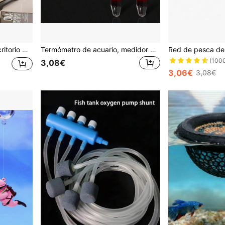
, acuario de paisaje de sobremesa para decoración del hogar y oficina
Termómetro de acuario, medidor de temperatura del agua del acuario flotante de vidrio, termómetro de agua de alta precisión para tanque de tortuga, sin necesidad de carga, sin batería requerida
(100
3,08€
3,06€
3,08€