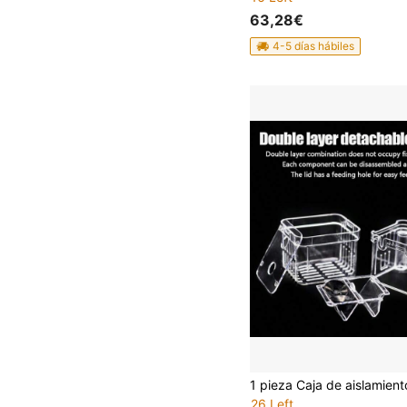
63,28€
4-5 días hábiles
26 Left