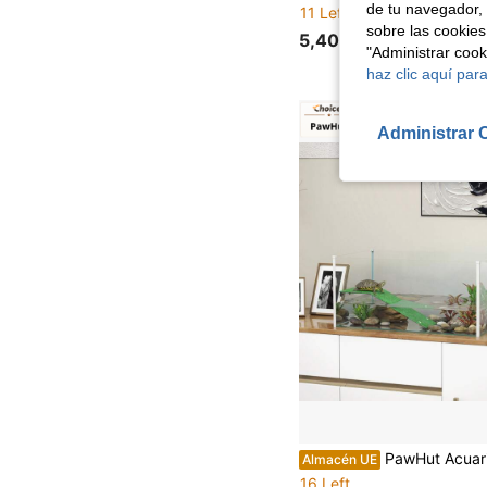
de tu navegador, 
11 Left
sobre las cookies
5,40€
"Administrar coo
haz clic aquí para
Administrar 
PawHut Acuario
Almacén UE
16 Left