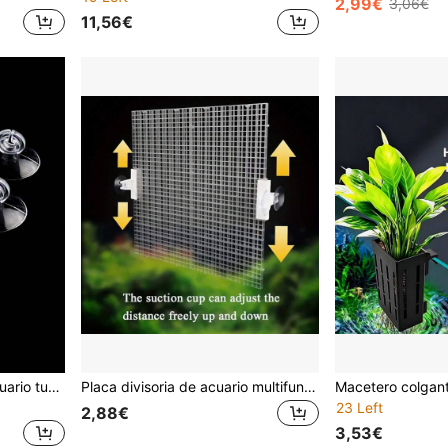
2,99€
3,06€
11,56€
10 piezas transparente Acuario tubo ventosa
Placa divisoria de acuario multifuncional de PVC - Fácil organización y separación de acuarios - Adecuada para todas las especies de peces
23 Left
2,88€
3,53€