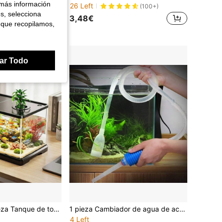
 más información
26 Left
(100+)
es, selecciona
3,48€
 que recopilamos,
ce 1 año
ar Todo
KINGWOOD 1 pieza Tanque de tortuga grande transparente sellado con tapa, adecuado para la cría de peces y tortugas. Tanque de peces hidropónico para uso doméstico interior, alimentación de tortugas, acuario pequeño a mediano, tanque de peces dorados transparente
1 pieza Cambiador de agua de acuario & Limpiador de arena, Conveniente intercambio de agua & Bomba de succión de limpieza de arena eficiente - Plástico duradero, Adecuado para tanques de peces
4 Left