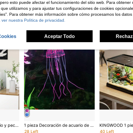
pero esto puede afectar el funcionamiento del sitio web. Para obtener
8 Left
23 Left
 que utilizamos y para ajustar tus configuraciones de cookies opcional
5,28€
3,08€
kies". Para obtener más información sobre cómo procesamos los datos
Establecido ha
 ver nuestra Política de privacidad.
Cookies
Aceptar Todo
Rechaz
 y pecera
1 pieza Decoración de acuario de medusa fluorescente artificial de silicona roja, ornamento de paisaje marino subacuático (sin carga)
28 Left
40 Left