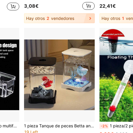
3,08€
22,41€
Hay otros
2
vendedores
Hay otros
1
ven
1 pieza Caja de aislamiento multifuncional para cría de peces de acuario, acuario claro de alta calidad, incubadora de eclosión de guppies doble
1 pieza Tanque de peces Betta antichoque creativo, pecera de plástico de paisajismo pequeña, acuario minimalista para peces de colores, tanque decorativo de escritorio grueso para peces pequeños, tanque de cría pequeño para reptiles
1 pieza/2 piezas Termóme
-2%
19 Left