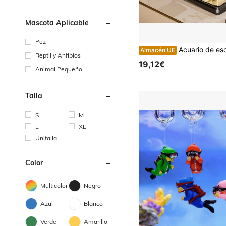
Mascota Aplicable
Pez
Acuario de escritorio pequeño de acrílico transparente con tapa de plantas, tanque de acuario mini de autocirculación para Betta y peces dorados
Almacén UE
Reptil y Anfibios
19,12€
Animal Pequeño
Talla
S
M
L
XL
Unitalla
Color
Multicolor
Negro
Azul
Blanco
Verde
Amarillo