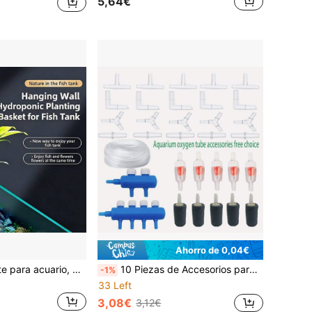
5,64€
Ahorro de 0,04€
Macetero colgante para acuario, macetero de pared para tanque de peces, macetero hidropónico, cesta colgante para plantas acuáticas, soporte colgante para plantas de decoración de acuario
10 Piezas de Accesorios para Bomba de Aire para Acuario - Contiene Tubería de Aire, Manguera de Tubería Estándar de Acuario de 3/16", Válvula de Control, Piedras de Aire, Piedra de Aire de Acuario, Conectores de Tubería de Aire de Acuario, Válvula en Línea de Plástico, Conectores en Y, L y T, Válvulas de Retención, Ventosas, Válvula de Control de Flujo de Aire de 2 Vías y 4 Vías para Acuario, Válvula Divisora para Acuario, Hidroponía, Estanque, Marisco
-1%
33 Left
3,08€
3,12€