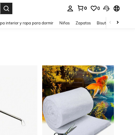
0
0
ar. Press Enter to select.
pa interior y ropa para dormir
Niños
Zapatos
Bisutería Y Accesorio