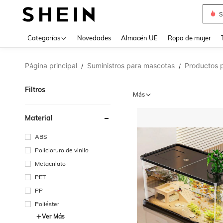
S
Use up 
Categorías
Novedades
Almacén UE
Ropa de mujer
Página principal
Suministros para mascotas
Productos p
/
/
Filtros
Más
Material
ABS
Policloruro de vinilo
Metacrilato
PET
PP
Poliéster
Ver Más