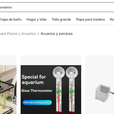
andalias
and down arrow keys to navigate search Búsqueda Reciente and Buscar y Encontr
Trajes de baño
Hogar y Vida
Talla grande
Ropa para hombre
Ro
ara Peces y Acuarios
Acuarios y peceras
/