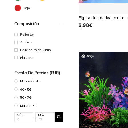
Rojo
Composición
2,98€
Poliéster
Acrílico
Policloruro de vinilo
Elastano
Escala De Precios (EUR)
Menos de 4€
4€ - 5€
5€ - 7€
Más de 7€
Mín:
Máx:
Ok