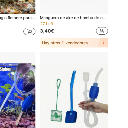
limentación para alevines, bettas o camarones, accesorio decorativo de escondite y alimentación para acuario
Manguera de aire de bomba de oxígeno de acuario de silicona, piedra difusora de burbujas, tubo de bomba de estanque, material 4*6mm, 1m, 5m, 10m, 20m
27 Left
3,40€
Hay otros
1
vendedores